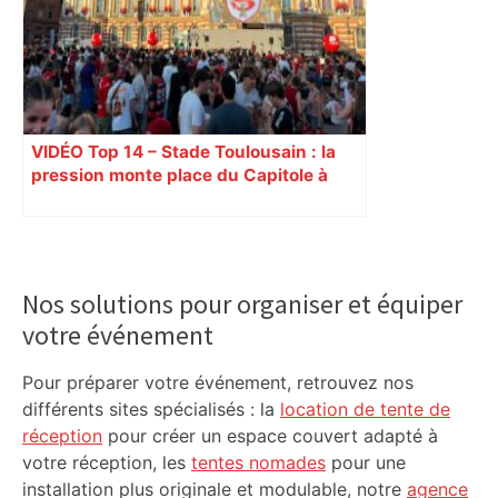
VIDÉO Top 14 – Stade Toulousain : la
pression monte place du Capitole à
Toulouse, jusqu’à 18.000 spectateurs
attendues
Primary
Sidebar
Nos solutions pour organiser et équiper
votre événement
Pour préparer votre événement, retrouvez nos
différents sites spécialisés : la
location de tente de
réception
pour créer un espace couvert adapté à
votre réception, les
tentes nomades
pour une
installation plus originale et modulable, notre
agence