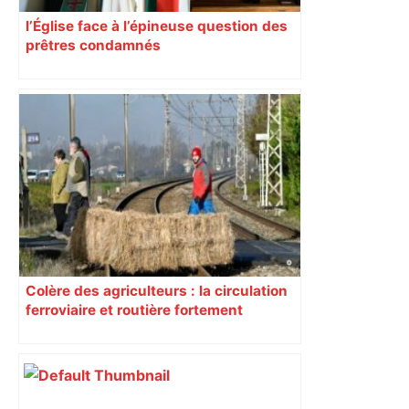
l’Église face à l’épineuse question des
prêtres condamnés
Colère des agriculteurs : la circulation
ferroviaire et routière fortement
perturbée en Haute-Garonne, l’A61
bloquée