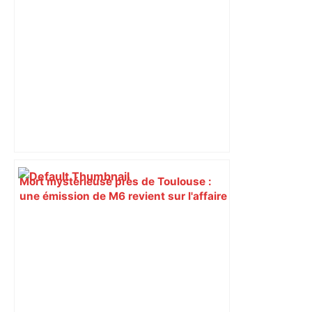
Mort mystérieuse près de Toulouse :
une émission de M6 revient sur l'affaire
Christian Abraham, retrouvé la gorge
tranchée et recouvert de feuilles il y a
deux ans – ladepeche.fr