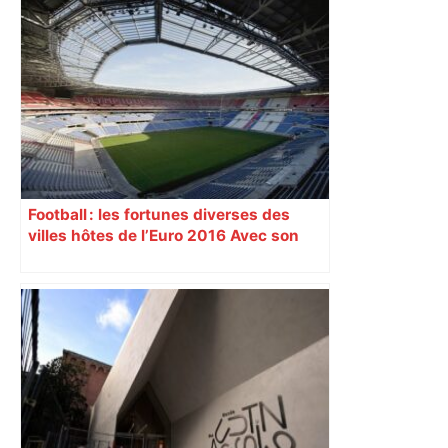
Carole Delga présente son nouveau
livre "Quand Vichy jugeait Léon Blum"
samedi 7 juin à la librairie Gibert, à
Toulouse – ladepeche.fr
Football : les fortunes diverses des
villes hôtes de l’Euro 2016 Avec son
nouveau « Grand Stade » inauguré
samedi 9 janvier, Lyon se prépare à
vivre un Euro exaltant grâce à un tirage
au sort favorable. Toutes les cités n’ont
pas été aussi gâtées.