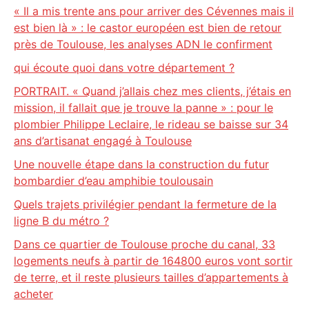
« Il a mis trente ans pour arriver des Cévennes mais il
est bien là » : le castor européen est bien de retour
près de Toulouse, les analyses ADN le confirment
qui écoute quoi dans votre département ?
PORTRAIT. « Quand j’allais chez mes clients, j’étais en
mission, il fallait que je trouve la panne » : pour le
plombier Philippe Leclaire, le rideau se baisse sur 34
ans d’artisanat engagé à Toulouse
Une nouvelle étape dans la construction du futur
bombardier d’eau amphibie toulousain
Quels trajets privilégier pendant la fermeture de la
ligne B du métro ?
Dans ce quartier de Toulouse proche du canal, 33
logements neufs à partir de 164800 euros vont sortir
de terre, et il reste plusieurs tailles d’appartements à
acheter