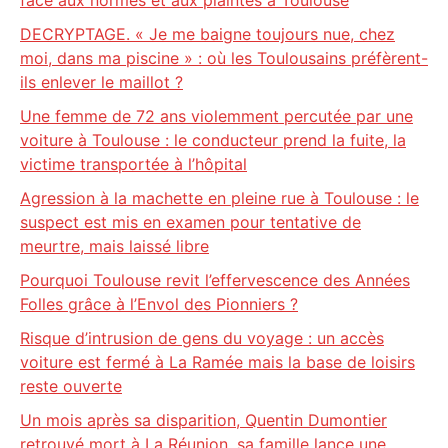
face aux normes et aux plaintes à Toulouse
DECRYPTAGE. « Je me baigne toujours nue, chez
moi, dans ma piscine » : où les Toulousains préfèrent-
ils enlever le maillot ?
Une femme de 72 ans violemment percutée par une
voiture à Toulouse : le conducteur prend la fuite, la
victime transportée à l’hôpital
Agression à la machette en pleine rue à Toulouse : le
suspect est mis en examen pour tentative de
meurtre, mais laissé libre
Pourquoi Toulouse revit l’effervescence des Années
Folles grâce à l’Envol des Pionniers ?
Risque d’intrusion de gens du voyage : un accès
voiture est fermé à La Ramée mais la base de loisirs
reste ouverte
Un mois après sa disparition, Quentin Dumontier
retrouvé mort à La Réunion, sa famille lance une