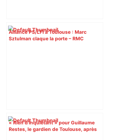
Alliance PS/LFI à Toulouse : Marc
Sztulman claque la porte – RMC
« Rien d'inquiétant » pour Guillaume
Restes, le gardien de Toulouse, après
sa sortie à Metz – L'Équipe