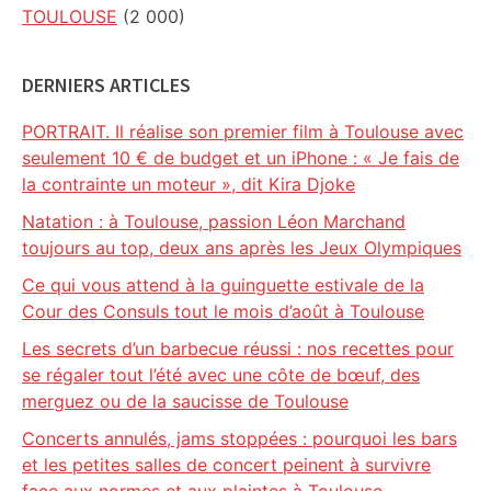
TOULOUSE
(2 000)
DERNIERS ARTICLES
PORTRAIT. Il réalise son premier film à Toulouse avec
seulement 10 € de budget et un iPhone : « Je fais de
la contrainte un moteur », dit Kira Djoke
Natation : à Toulouse, passion Léon Marchand
toujours au top, deux ans après les Jeux Olympiques
Ce qui vous attend à la guinguette estivale de la
Cour des Consuls tout le mois d’août à Toulouse
Les secrets d’un barbecue réussi : nos recettes pour
se régaler tout l’été avec une côte de bœuf, des
merguez ou de la saucisse de Toulouse
Concerts annulés, jams stoppées : pourquoi les bars
et les petites salles de concert peinent à survivre