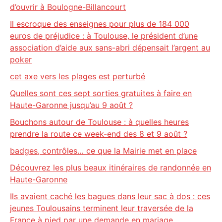
d’ouvrir à Boulogne-Billancourt
Il escroque des enseignes pour plus de 184 000
euros de préjudice : à Toulouse, le président d’une
association d’aide aux sans-abri dépensait l’argent au
poker
cet axe vers les plages est perturbé
Quelles sont ces sept sorties gratuites à faire en
Haute-Garonne jusqu’au 9 août ?
Bouchons autour de Toulouse : à quelles heures
prendre la route ce week-end des 8 et 9 août ?
badges, contrôles… ce que la Mairie met en place
Découvrez les plus beaux itinéraires de randonnée en
Haute-Garonne
Ils avaient caché les bagues dans leur sac à dos : ces
jeunes Toulousains terminent leur traversée de la
France à pied par une demande en mariage