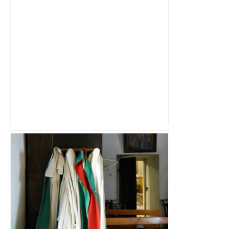
Près de Toulouse : dans cette zone
économique, un axe majeur va être
fermé en fin de soirée, voici les
déviations – Actu.fr