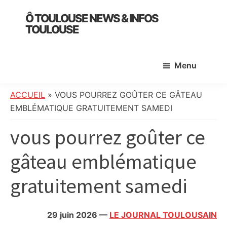
Skip
Skip
Skip
Ô TOULOUSE NEWS & INFOS
to
to
to
TOULOUSE
main
primary
footer
essentiel
content
sidebar
de
Menu
l’actualité
toulousaine
:
ACCUEIL
»
VOUS POURREZ GOÛTER CE GÂTEAU
info
EMBLÉMATIQUE GRATUITEMENT SAMEDI
locale,
vous pourrez goûter ce
société,
culture,
gâteau emblématique
politique,
météo,
gratuitement samedi
faits
divers
et
29 juin 2026
—
LE JOURNAL TOULOUSAIN
initiatives