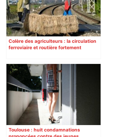
Colère des agriculteurs : la circulation
ferroviaire et routière fortement
perturbée en Haute-Garonne, l’A61
bloquée
Toulouse : huit condamnations
prononcées contre des jeunes