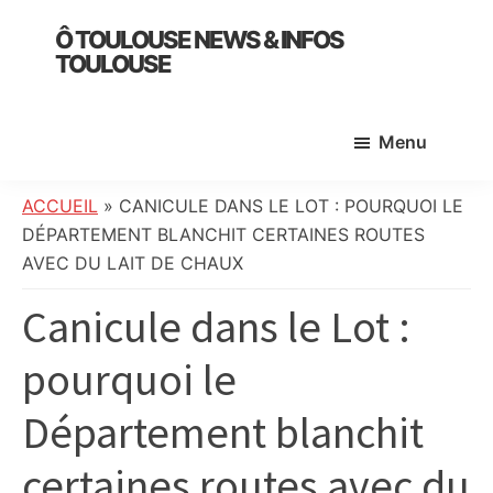
Skip
Skip
Skip
Ô TOULOUSE NEWS & INFOS
to
to
to
TOULOUSE
main
primary
footer
essentiel
content
sidebar
de
Menu
l’actualité
toulousaine
:
ACCUEIL
»
CANICULE DANS LE LOT : POURQUOI LE
info
DÉPARTEMENT BLANCHIT CERTAINES ROUTES
locale,
AVEC DU LAIT DE CHAUX
société,
Canicule dans le Lot :
culture,
politique,
pourquoi le
météo,
faits
Département blanchit
divers
et
certaines routes avec du
initiatives