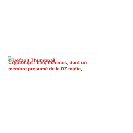
Cryptorapt : cinq hommes, dont un
membre présumé de la DZ mafia,
écroués après la séquestration d’une
mère de famille près de Toulouse – Le
Figaro