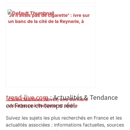
"Je n’avais pas de cigarette" : ivre sur
un banc de la cité de la Reynerie, à
Toulouse, un homme est blessé par des
tirs – ladepeche.fr
Primary
trend-live.com
: Actualités & Tendance
Carles Martinez Novell, une dernière
en France en temps réel.
Sidebar
victorieuse à Toulouse et pleine
d'émotion – L'Équipe
Suivez les sujets les plus recherchés en France et les
actualités associées : informations factuelles, sources