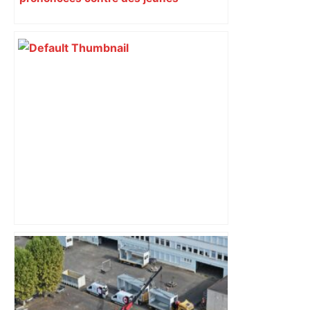
impliqués dans la prostitution
d’adolescentes
Près de Toulouse : dans cette zone
économique, un axe majeur va être
fermé en fin de soirée, voici les
déviations – Actu.fr