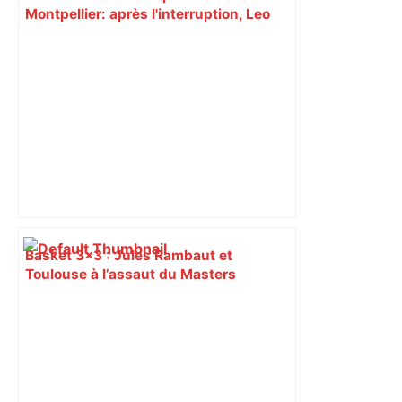
Montpellier: après l'interruption, Leo
Coly marque un essai et relance cette
finale ! – RMC Sport
Basket 3×3 : Jules Rambaut et
Toulouse à l’assaut du Masters
d’Oulan-Bator – L'Union