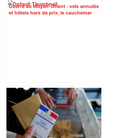
Guerre au Moyen-Orient : vols annulés
et hôtels hors de prix, le cauchemar
des Toulousains bloqués à Dubaï –
francebleu.fr
Bilan du marché du logement neuf :
une lueur d'espoir pour l'immobilier à
Toulouse ? – Actu.fr