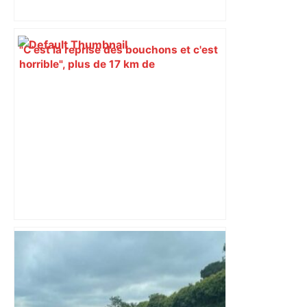
"C'est la reprise des bouchons et c'est
horrible", plus de 17 km de
ralentissements autour de Toulouse ce
jeudi matin, on vous donne les
secteurs à éviter – ladepeche.fr
Près de Toulouse : dans cette zone
économique, un axe majeur va être
fermé en fin de soirée, voici les
déviations – Actu.fr