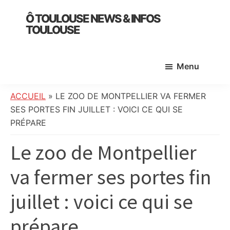
Skip
Skip
Skip
Ô TOULOUSE NEWS & INFOS
to
to
to
TOULOUSE
main
primary
footer
essentiel
content
sidebar
de
Menu
l’actualité
toulousaine
:
ACCUEIL
»
LE ZOO DE MONTPELLIER VA FERMER
info
SES PORTES FIN JUILLET : VOICI CE QUI SE
locale,
PRÉPARE
société,
Le zoo de Montpellier
culture,
politique,
va fermer ses portes fin
météo,
faits
juillet : voici ce qui se
divers
et
prépare
initiatives