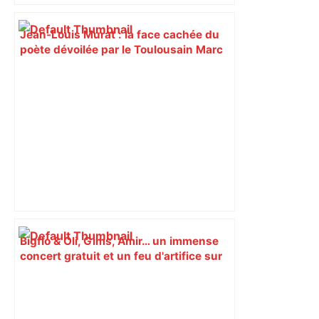
Jean-Louis Murat : la face cachée du
poète dévoilée par le Toulousain Marc
Besse – ladepeche.fr
Bigflo & Oli, Gims, Amir… un immense
concert gratuit et un feu d'artifice sur
la Garonne pour la Fête nationale –
Toulouscope