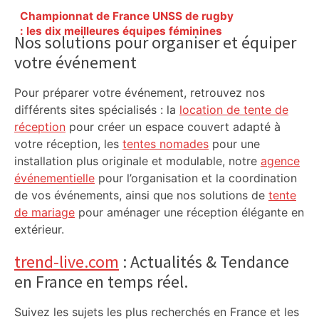
Primary
Championnat de France UNSS de rugby
Sidebar
: les dix meilleures équipes féminines
Nos solutions pour organiser et équiper
de l’Hexagone se retrouvent à Toulouse
votre événement
pour croiser le fer et vivre une belle fête
du rugby féminin – ladepeche.fr
Pour préparer votre événement, retrouvez nos
différents sites spécialisés : la
location de tente de
réception
pour créer un espace couvert adapté à
votre réception, les
tentes nomades
pour une
installation plus originale et modulable, notre
agence
événementielle
pour l’organisation et la coordination
de vos événements, ainsi que nos solutions de
tente
de mariage
pour aménager une réception élégante en
extérieur.
trend-live.com
: Actualités & Tendance
en France en temps réel.
Suivez les sujets les plus recherchés en France et les