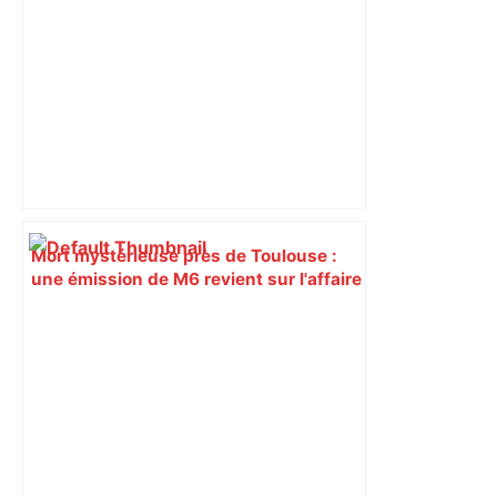
Mort mystérieuse près de Toulouse :
une émission de M6 revient sur l'affaire
Christian Abraham, retrouvé la gorge
tranchée et recouvert de feuilles il y a
deux ans – ladepeche.fr