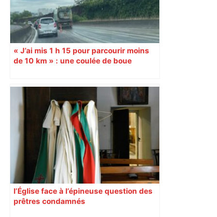
« J’ai mis 1 h 15 pour parcourir moins
de 10 km » : une coulée de boue
paralyse le périphérique aux portes de
Toulouse
l’Église face à l’épineuse question des
prêtres condamnés