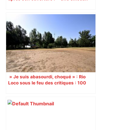
immense » pour Quentin Pellestor
Veyrier
» Je suis abasourdi, choqué » : Rio
Loco sous le feu des critiques : 100
000 festivaliers accusés d’avoir
« détruit » la prairie des Filtres, des
riverains à bout, la mairie se défend