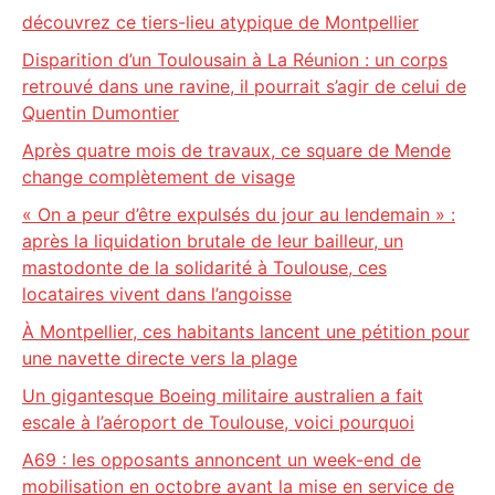
découvrez ce tiers-lieu atypique de Montpellier
Disparition d’un Toulousain à La Réunion : un corps
retrouvé dans une ravine, il pourrait s’agir de celui de
Quentin Dumontier
Après quatre mois de travaux, ce square de Mende
change complètement de visage
« On a peur d’être expulsés du jour au lendemain » :
après la liquidation brutale de leur bailleur, un
mastodonte de la solidarité à Toulouse, ces
locataires vivent dans l’angoisse
À Montpellier, ces habitants lancent une pétition pour
une navette directe vers la plage
Un gigantesque Boeing militaire australien a fait
escale à l’aéroport de Toulouse, voici pourquoi
A69 : les opposants annoncent un week-end de
mobilisation en octobre avant la mise en service de