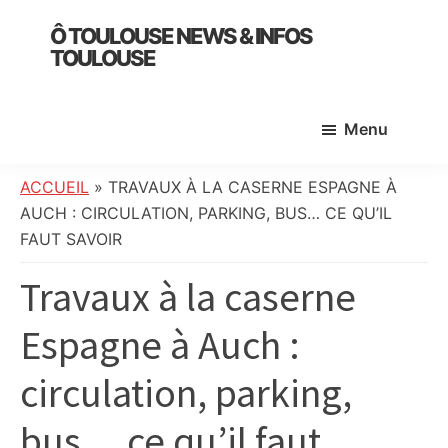
Skip
Skip
Skip
Ô TOULOUSE NEWS & INFOS
to
to
to
TOULOUSE
main
primary
footer
essentiel
content
sidebar
de
Menu
l’actualité
toulousaine
:
ACCUEIL
»
TRAVAUX À LA CASERNE ESPAGNE À
info
AUCH : CIRCULATION, PARKING, BUS… CE QU’IL
locale,
FAUT SAVOIR
société,
Travaux à la caserne
culture,
politique,
Espagne à Auch :
météo,
faits
circulation, parking,
divers
et
bus… ce qu’il faut
initiatives