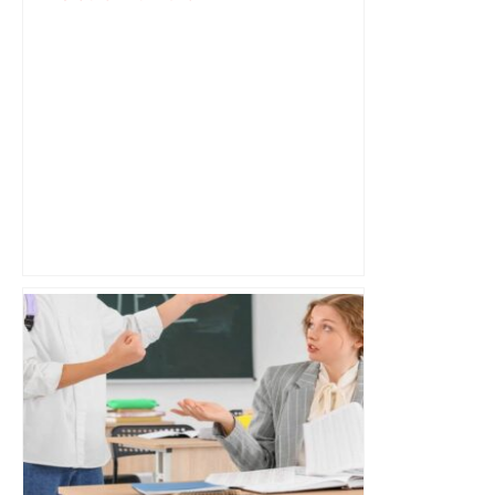
Top 14 : Juan Cruz Mallia se voit bien «
rester à Toulouse toute sa vie » – Sud
Ouest