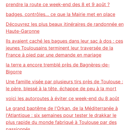
prendre la route ce week-end des 8 et 9 août ?
badges, contrôles… ce que la Mairie met en place
Découvrez les plus beaux itinéraires de randonnée en
Haute-Garonne
Ils avaient caché les bagues dans leur sac à dos : ces
jeunes Toulousains terminent leur traversée de la
France à pied par une demande en mariage
la terre a encore tremblé près de Bagnères-de-
Bigorre
Une famille visée par plusieurs tirs près de Toulouse :
le père, blessé à la tête, échappe de peu à la mort
voici les autoroutes à éviter ce week-end du 8 août
Le grand baptême de l'Orkan, de la Méditerranée à
l'Atlantique : six semaines pour tester le drakkar le
plus rapide du monde fabriqué à Toulouse par des
passionnés