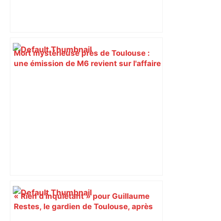
Mort mystérieuse près de Toulouse :
une émission de M6 revient sur l'affaire
Christian Abraham, retrouvé la gorge
tranchée et recouvert de feuilles il y a
deux ans – ladepeche.fr
« Rien d'inquiétant » pour Guillaume
Restes, le gardien de Toulouse, après
sa sortie à Metz – L'Équipe