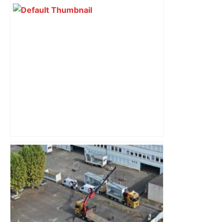
LGV Bordeaux-Toulouse : "Les
premiers coups de pioche sont
attendus pour 2028"… Où en est le
chantier dans le Tarn-et-Garonne –
ladepeche.fr