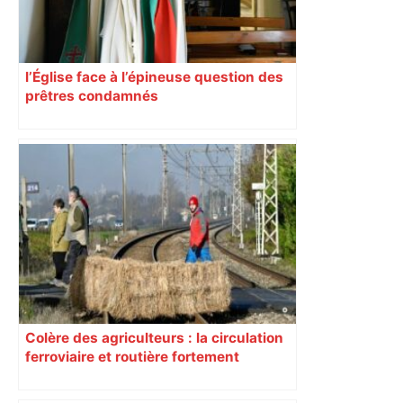
l’Église face à l’épineuse question des
prêtres condamnés
Colère des agriculteurs : la circulation
ferroviaire et routière fortement
perturbée en Haute-Garonne, l’A61
bloquée