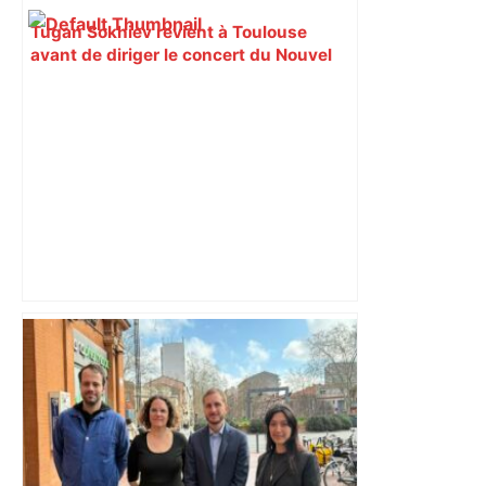
Tugan Sokhiev revient à Toulouse
avant de diriger le concert du Nouvel
An à Vienne – ladepeche.fr
A69 Toulouse-Castres : le Conseil
d'État examine un recours décisif le 15
juin, voici ce qui pourrait se passer – Le
Journal Toulousain