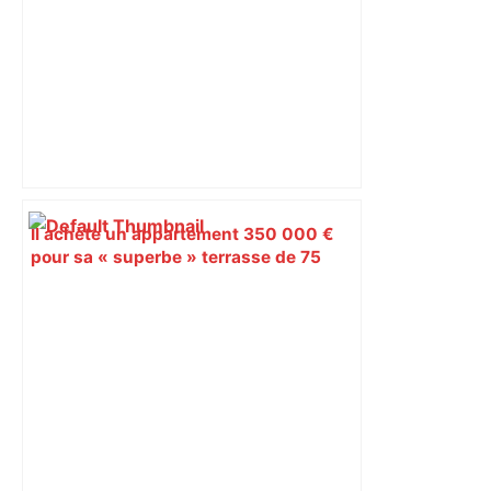
alimentation – ladepeche.fr
Il achète un appartement 350 000 €
pour sa « superbe » terrasse de 75
m²… qui est en fait inutilisable – Ouest-
France