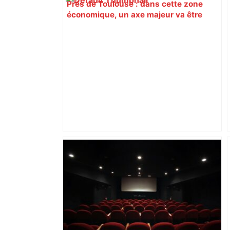
Près de Toulouse : dans cette zone
économique, un axe majeur va être
fermé en fin de soirée, voici les
déviations – Actu.fr
Bilan du marché du logement neuf :
une lueur d'espoir pour l'immobilier à
Toulouse ? – Actu.fr