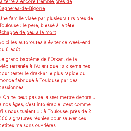
la terre a encore tremblé près de
Bagnères-de-Bigorre
Une famille visée par plusieurs tirs près de
Toulouse : le père, blessé à la tête,
échappe de peu à la mort
voici les autoroutes à éviter ce week-end
du 8 août
Le grand baptême de l'Orkan, de la
Méditerranée à l'Atlantique : six semaines
pour tester le drakkar le plus rapide du
monde fabriqué à Toulouse par des
passionnés
« On ne peut pas se laisser mettre dehors…
à nos âges, c’est intolérable, c’est comme
s’ils nous tuaient » : à Toulouse, près de 2
000 signatures réunies pour sauver ces
petites maisons ouvrières