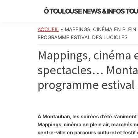
Skip
Skip
Skip
Skip
Ô TOULOUSE NEWS & INFOS TO
to
to
to
to
essentiel
primary
main
primary
footer
de
navigation
content
sidebar
ACCUEIL
»
MAPPINGS, CINÉMA EN PLEIN
l’actualité
PROGRAMME ESTIVAL DES LUCIOLES
toulousaine
Mappings, cinéma en
:
info
spectacles… Monta
locale,
société,
programme estival 
culture,
politique,
météo,
faits
divers
À Montauban, les soirées d’été s’animent a
et
Mappings, cinéma en plein air, marchés n
initiatives
centre-ville en parcours culturel et festif