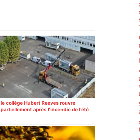
Atteint d'Alzheimer, un homme de 84
ans disparaît près de Toulouse : il est
retrouvé à des dizaines de kilomètres –
Actu.fr
le collège Hubert Reeves rouvre
partiellement après l’incendie de l’été