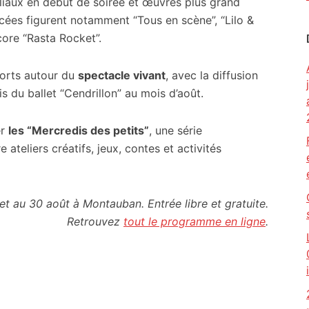
liaux en début de soirée et œuvres plus grand
ncées figurent notamment “Tous en scène”, “Lilo &
ore “Rasta Rocket”.
forts autour du
spectacle vivant
, avec la diffusion
is du ballet “Cendrillon” au mois d’août.
er
les “Mercredis des petits”
, une série
 ateliers créatifs, jeux, contes et activités
llet au 30 août à Montauban. Entrée libre et gratuite.
Retrouvez
tout le programme en ligne
.