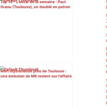
Top 14 – L'oscar de la semaine : Paul
Graou (Toulouse), un doublé en patron
– Rugbyrama
Mort mystérieuse près de Toulouse :
une émission de M6 revient sur l'affaire
Christian Abraham, retrouvé la gorge
tranchée et recouvert de feuilles il y a
deux ans – ladepeche.fr