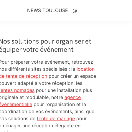
NEWS TOULOUSE
@
Primary
Sidebar
Nos solutions pour organiser et
équiper votre événement
Pour préparer votre événement, retrouvez
nos différents sites spécialisés : la
location
de tente de réception
pour créer un espace
couvert adapté à votre réception, les
tentes nomades
pour une installation plus
originale et modulable, notre
agence
événementielle
pour l’organisation et la
coordination de vos événements, ainsi que
nos solutions de
tente de mariage
pour
aménager une réception élégante en