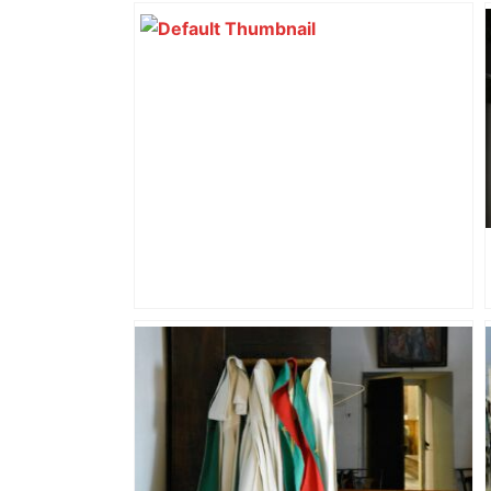
Le trafic de drogue empoisonnait un
quartier du centre de Toulouse, un
campement démantelé par une
centaine de policiers – Actu.fr