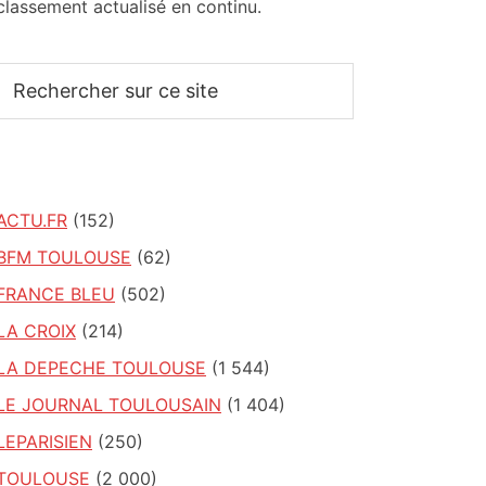
classement actualisé en continu.
Rechercher
sur
ce
site
ACTU.FR
(152)
BFM TOULOUSE
(62)
FRANCE BLEU
(502)
LA CROIX
(214)
LA DEPECHE TOULOUSE
(1 544)
LE JOURNAL TOULOUSAIN
(1 404)
LEPARISIEN
(250)
TOULOUSE
(2 000)