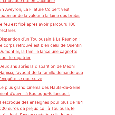
prix chaque été en Occitanie
En Aveyron, La Filature Colbert veut
redonner de la valeur à la laine des brebis
le feu est fixé après avoir parcouru 100
hectares
Disparition d’un Toulousain à La Réunion :
le corps retrouvé est bien celui de Quentin
Dumontier, la famille lance une cagnotte
pour le rapatrier
Deux ans après la disparition de Medhi
Narjissi, l’avocat de la famille demande que
l’enquête se poursuive
Le plus grand cinéma des Hauts-de-Seine
vient d’ouvrir à Boulogne-Billancourt
Il escroque des enseignes pour plus de 184
000 euros de préjudice : à Toulouse, le
président d’une association d’aide aux