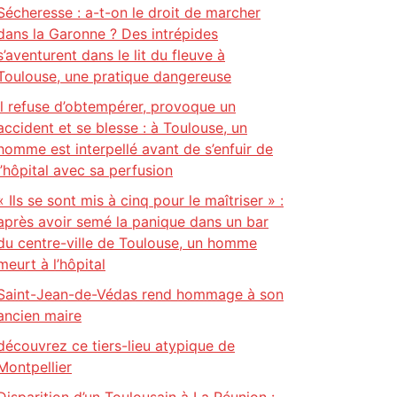
Sécheresse : a-t-on le droit de marcher
dans la Garonne ? Des intrépides
s’aventurent dans le lit du fleuve à
Toulouse, une pratique dangereuse
Il refuse d’obtempérer, provoque un
accident et se blesse : à Toulouse, un
homme est interpellé avant de s’enfuir de
l’hôpital avec sa perfusion
« Ils se sont mis à cinq pour le maîtriser » :
après avoir semé la panique dans un bar
du centre-ville de Toulouse, un homme
meurt à l’hôpital
Saint-Jean-de-Védas rend hommage à son
ancien maire
découvrez ce tiers-lieu atypique de
Montpellier