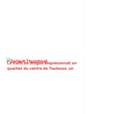
Le trafic de drogue empoisonnait un
quartier du centre de Toulouse, un
campement démantelé par une
centaine de policiers – Actu.fr