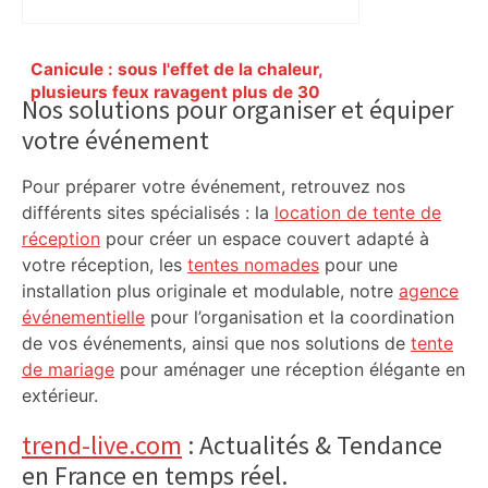
Primary
Canicule : sous l'effet de la chaleur,
Sidebar
plusieurs feux ravagent plus de 30
Nos solutions pour organiser et équiper
hectares de végétation au sud de
votre événement
Toulouse – ladepeche.fr
Pour préparer votre événement, retrouvez nos
différents sites spécialisés : la
location de tente de
réception
pour créer un espace couvert adapté à
votre réception, les
tentes nomades
pour une
installation plus originale et modulable, notre
agence
événementielle
pour l’organisation et la coordination
de vos événements, ainsi que nos solutions de
tente
de mariage
pour aménager une réception élégante en
extérieur.
trend-live.com
: Actualités & Tendance
en France en temps réel.