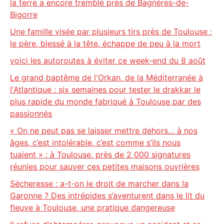
la terre a encore tremblé près de Bagnères-de-
Bigorre
Une famille visée par plusieurs tirs près de Toulouse :
le père, blessé à la tête, échappe de peu à la mort
voici les autoroutes à éviter ce week-end du 8 août
Le grand baptême de l'Orkan, de la Méditerranée à
l'Atlantique : six semaines pour tester le drakkar le
plus rapide du monde fabriqué à Toulouse par des
passionnés
« On ne peut pas se laisser mettre dehors… à nos
âges, c’est intolérable, c’est comme s’ils nous
tuaient » : à Toulouse, près de 2 000 signatures
réunies pour sauver ces petites maisons ouvrières
Sécheresse : a-t-on le droit de marcher dans la
Garonne ? Des intrépides s’aventurent dans le lit du
fleuve à Toulouse, une pratique dangereuse