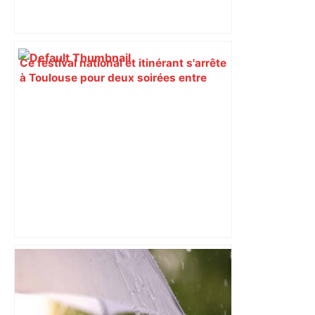
Ce festival national et itinérant s'arrête
à Toulouse pour deux soirées entre
poésie et rap – Toulouscope
Espoirs fédéraux (1/2 finale) : le TOEC-
TOAC-FCT s'offre une finale au bout du
suspense – ladepeche.fr