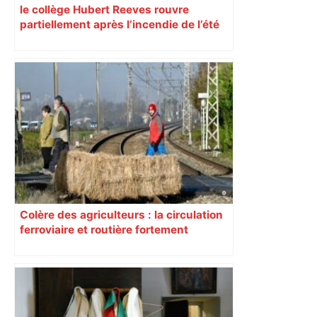
le collège Hubert Reeves rouvre
partiellement après l’incendie de l’été
Colère des agriculteurs : la circulation
ferroviaire et routière fortement
perturbée en Haute-Garonne, l’A61
bloquée