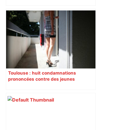
Quand Laporte monte au créneau
pour… Toulouse – Sports.fr
Toulouse : huit condamnations
prononcées contre des jeunes
impliqués dans la prostitution
d’adolescentes