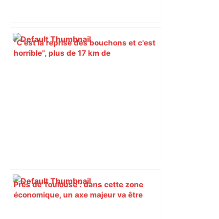
"C'est la reprise des bouchons et c'est
horrible", plus de 17 km de
ralentissements autour de Toulouse ce
jeudi matin, on vous donne les
secteurs à éviter – ladepeche.fr
Près de Toulouse : dans cette zone
économique, un axe majeur va être
fermé en fin de soirée, voici les
déviations – Actu.fr