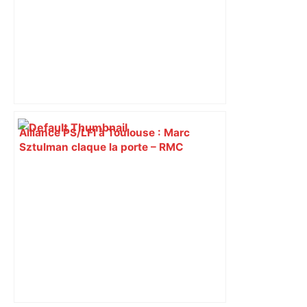
Alliance PS/LFI à Toulouse : Marc
Sztulman claque la porte – RMC