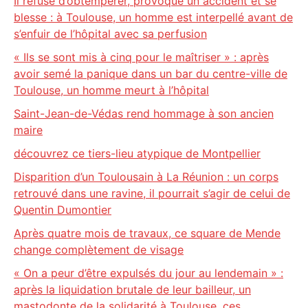
Il refuse d’obtempérer, provoque un accident et se
blesse : à Toulouse, un homme est interpellé avant de
s’enfuir de l’hôpital avec sa perfusion
« Ils se sont mis à cinq pour le maîtriser » : après
avoir semé la panique dans un bar du centre-ville de
Toulouse, un homme meurt à l’hôpital
Saint-Jean-de-Védas rend hommage à son ancien
maire
découvrez ce tiers-lieu atypique de Montpellier
Disparition d’un Toulousain à La Réunion : un corps
retrouvé dans une ravine, il pourrait s’agir de celui de
Quentin Dumontier
Après quatre mois de travaux, ce square de Mende
change complètement de visage
« On a peur d’être expulsés du jour au lendemain » :
après la liquidation brutale de leur bailleur, un
mastodonte de la solidarité à Toulouse, ces