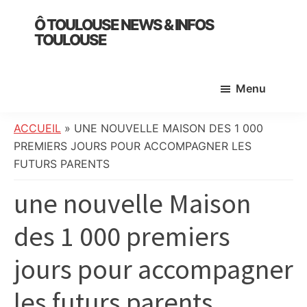
Skip
Skip
Skip
Ô TOULOUSE NEWS & INFOS
to
to
to
TOULOUSE
main
primary
footer
essentiel
content
sidebar
de
Menu
l’actualité
toulousaine
:
ACCUEIL
»
UNE NOUVELLE MAISON DES 1 000
info
PREMIERS JOURS POUR ACCOMPAGNER LES
locale,
FUTURS PARENTS
société,
une nouvelle Maison
culture,
politique,
des 1 000 premiers
météo,
faits
jours pour accompagner
divers
et
les futurs parents
initiatives