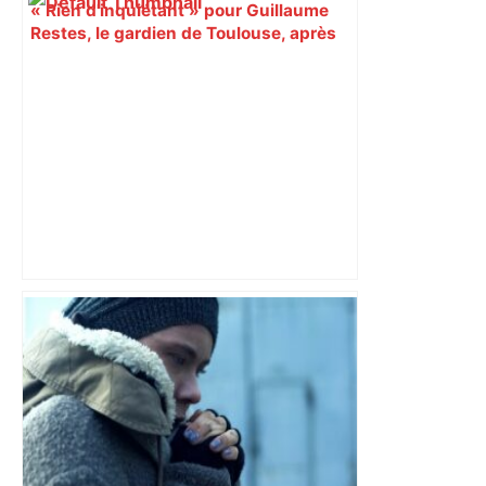
« Rien d'inquiétant » pour Guillaume
Restes, le gardien de Toulouse, après
sa sortie à Metz – L'Équipe
"Le pain au chocolat vaincra la
chocolatine" : des milliers de
supporters du MHR en route pour la
finale de Top 14 de rugby Toulouse-
Montpellier à Paris – France 3 Régions