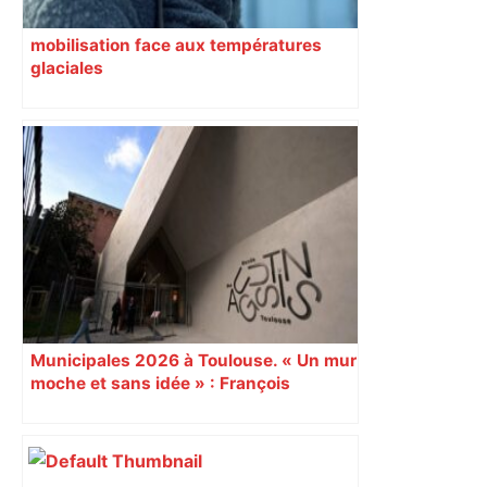
mobilisation face aux températures
glaciales
Municipales 2026 à Toulouse. « Un mur
moche et sans idée » : François
Piquemal (LFI), un détracteur de plus
du nouvel accueil du musée des
Augustins