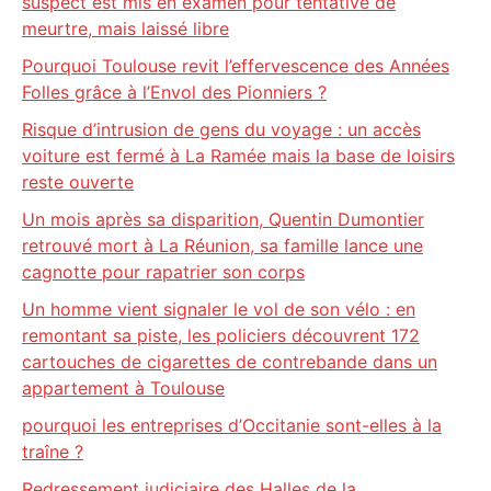
suspect est mis en examen pour tentative de
meurtre, mais laissé libre
Pourquoi Toulouse revit l’effervescence des Années
Folles grâce à l’Envol des Pionniers ?
Risque d’intrusion de gens du voyage : un accès
voiture est fermé à La Ramée mais la base de loisirs
reste ouverte
Un mois après sa disparition, Quentin Dumontier
retrouvé mort à La Réunion, sa famille lance une
cagnotte pour rapatrier son corps
Un homme vient signaler le vol de son vélo : en
remontant sa piste, les policiers découvrent 172
cartouches de cigarettes de contrebande dans un
appartement à Toulouse
pourquoi les entreprises d’Occitanie sont-elles à la
traîne ?
Redressement judiciaire des Halles de la