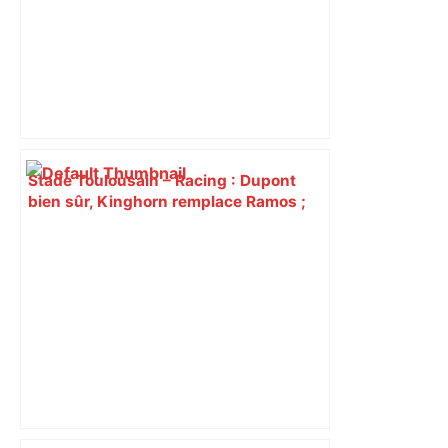
Stade Toulousain – Racing : Dupont
bien sûr, Kinghorn remplace Ramos ;
découvrez la composition d’équipe de
Toulouse qui va jouer la demi-finale de
Top 14 – ladepeche.fr