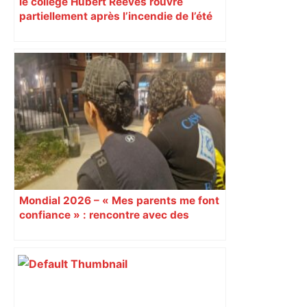
le collège Hubert Reeves rouvre
partiellement après l’incendie de l’été
Mondial 2026 – « Mes parents me font
confiance » : rencontre avec des
collégiens la nuit du couvre-feu à
Toulouse