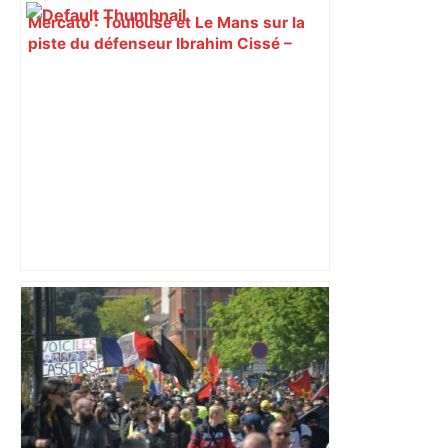
Mercato : Toulouse et Le Mans sur la
piste du défenseur Ibrahim Cissé –
L'Équipe
TFC : le club violet tient son nouvel
entraîneur ! Le Danois Jens Berthel
Askou succède à Carles Martínez
Novell à la tête de l’équipe toulousaine
– ladepeche.fr