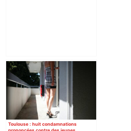
« Rien d'inquiétant » pour Guillaume
Restes, le gardien de Toulouse, après
sa sortie à Metz – L'Équipe
Toulouse : huit condamnations
prononcées contre des jeunes