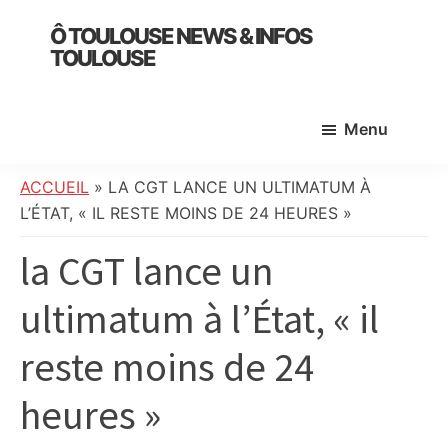
Skip
Skip
Skip
Ô TOULOUSE NEWS & INFOS
to
to
to
TOULOUSE
main
primary
footer
essentiel
content
sidebar
de
Menu
l’actualité
toulousaine
:
ACCUEIL
»
LA CGT LANCE UN ULTIMATUM À
info
L’ÉTAT, « IL RESTE MOINS DE 24 HEURES »
locale,
la CGT lance un
société,
culture,
ultimatum à l’État, « il
politique,
météo,
reste moins de 24
faits
divers
heures »
et
initiatives