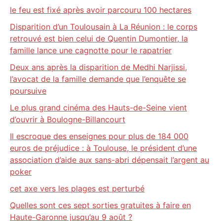
le feu est fixé après avoir parcouru 100 hectares
Disparition d’un Toulousain à La Réunion : le corps
retrouvé est bien celui de Quentin Dumontier, la
famille lance une cagnotte pour le rapatrier
Deux ans après la disparition de Medhi Narjissi,
l’avocat de la famille demande que l’enquête se
poursuive
Le plus grand cinéma des Hauts-de-Seine vient
d’ouvrir à Boulogne-Billancourt
Il escroque des enseignes pour plus de 184 000
euros de préjudice : à Toulouse, le président d’une
association d’aide aux sans-abri dépensait l’argent au
poker
cet axe vers les plages est perturbé
Quelles sont ces sept sorties gratuites à faire en
Haute-Garonne jusqu’au 9 août ?