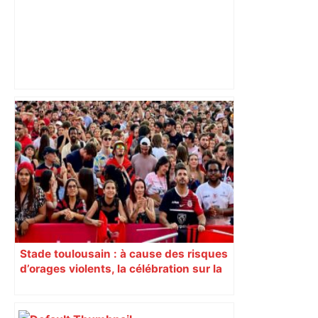
Direct. Top 14 – Montpellier – Stade
français : qui pour rejoindre l'ogre
toulousain en finale ? Suivez la demi-
finale – Rugbyrama
Stade toulousain : à cause des risques
d’orages violents, la célébration sur la
place du Capitole est annulée ce
dimanche soir