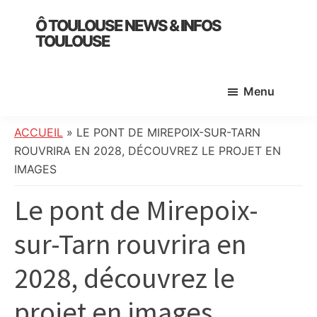
Skip
Skip
Skip
Ô TOULOUSE NEWS & INFOS
to
to
to
TOULOUSE
main
primary
footer
essentiel
content
sidebar
de
Menu
l’actualité
toulousaine
:
ACCUEIL
»
LE PONT DE MIREPOIX-SUR-TARN
info
ROUVRIRA EN 2028, DÉCOUVREZ LE PROJET EN
locale,
IMAGES
société,
Le pont de Mirepoix-
culture,
politique,
sur-Tarn rouvrira en
météo,
faits
2028, découvrez le
divers
et
projet en images
initiatives