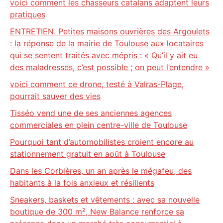
voici comment les chasseurs catalans adaptent leurs
pratiques
ENTRETIEN. Petites maisons ouvrières des Argoulets
: la réponse de la mairie de Toulouse aux locataires
qui se sentent traités avec mépris : « Qu’il y ait eu
des maladresses, c’est possible ; on peut l’entendre »
voici comment ce drone, testé à Valras-Plage,
pourrait sauver des vies
Tisséo vend une de ses anciennes agences
commerciales en plein centre-ville de Toulouse
Pourquoi tant d’automobilistes croient encore au
stationnement gratuit en août à Toulouse
Dans les Corbières, un an après le mégafeu, des
habitants à la fois anxieux et résilients
Sneakers, baskets et vêtements : avec sa nouvelle
boutique de 300 m², New Balance renforce sa