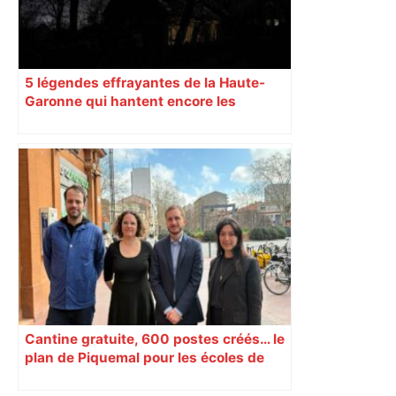
5 légendes effrayantes de la Haute-
Garonne qui hantent encore les
villages aujourd’hui
Cantine gratuite, 600 postes créés… le
plan de Piquemal pour les écoles de
Toulouse