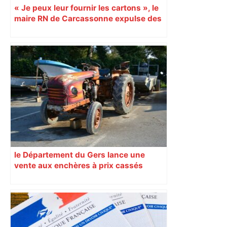
« Je peux leur fournir les cartons », le
maire RN de Carcassonne expulse des
syndicats
le Département du Gers lance une
vente aux enchères à prix cassés