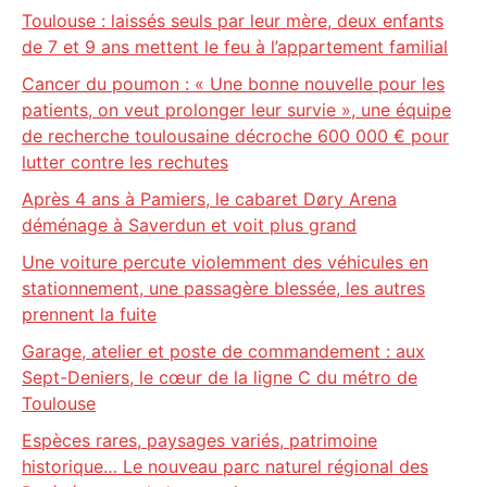
Toulouse : laissés seuls par leur mère, deux enfants
de 7 et 9 ans mettent le feu à l’appartement familial
Cancer du poumon : « Une bonne nouvelle pour les
patients, on veut prolonger leur survie », une équipe
de recherche toulousaine décroche 600 000 € pour
lutter contre les rechutes
Après 4 ans à Pamiers, le cabaret Døry Arena
déménage à Saverdun et voit plus grand
Une voiture percute violemment des véhicules en
stationnement, une passagère blessée, les autres
prennent la fuite
Garage, atelier et poste de commandement : aux
Sept-Deniers, le cœur de la ligne C du métro de
Toulouse
Espèces rares, paysages variés, patrimoine
historique… Le nouveau parc naturel régional des