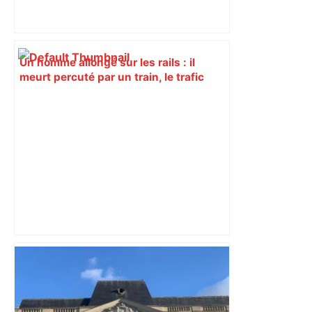
Un homme allongé sur les rails : il
meurt percuté par un train, le trafic
ferroviaire à l’arrêt dans le Lauragais,
au sud de Toulouse – ladepeche.fr
Les arbitres de la finale 2024 et 2025
seront au sifflet des demi-finales –
Rugbyrama