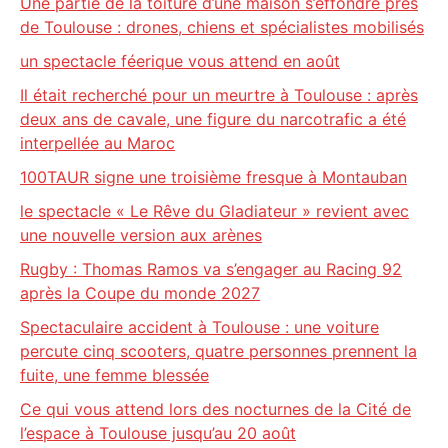
Une partie de la toiture d’une maison s’effondre près
de Toulouse : drones, chiens et spécialistes mobilisés
un spectacle féerique vous attend en août
Il était recherché pour un meurtre à Toulouse : après
deux ans de cavale, une figure du narcotrafic a été
interpellée au Maroc
100TAUR signe une troisième fresque à Montauban
le spectacle « Le Rêve du Gladiateur » revient avec
une nouvelle version aux arènes
Rugby : Thomas Ramos va s’engager au Racing 92
après la Coupe du monde 2027
Spectaculaire accident à Toulouse : une voiture
percute cinq scooters, quatre personnes prennent la
fuite, une femme blessée
Ce qui vous attend lors des nocturnes de la Cité de
l’espace à Toulouse jusqu’au 20 août