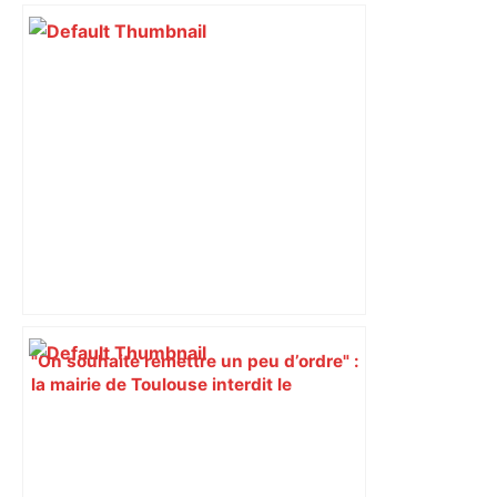
"On souhaite remettre un peu d’ordre" :
la mairie de Toulouse interdit le
commerce ambulant de 6 heures à
minuit dans ce grand quartier populaire
et prévoit des sanctions pour libérer
l’espace public – ladepeche.fr