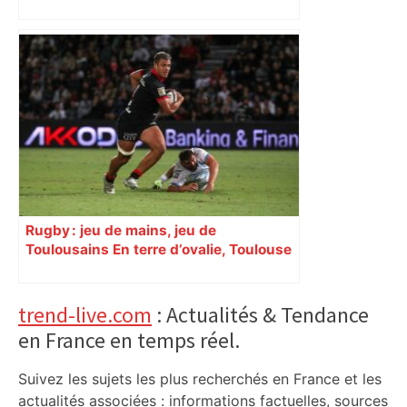
rixe nocturne
Rugby : jeu de mains, jeu de
Toulousains En terre d’ovalie, Toulouse
est capitale avec son club, le Stade
toulousain, accumulant les titres, mais
revendiquant surtout son art du jeu en
Primary
trend-live.com
: Actualités & Tendance
mouvement, vif et spectaculaire.
en France en temps réel.
Sidebar
Décryptage. Série (4 / 10)
Suivez les sujets les plus recherchés en France et les
actualités associées : informations factuelles, sources