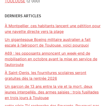
TOULOUSE
(2 000)
DERNIERS ARTICLES
À Montpellier, ces habitants lancent une pétition pour
une navette directe vers la plage
Un gigantesque Boeing militaire australien a fait
escale à l’aéroport de Toulouse, voici pourquoi
A69 : les opposants annoncent un week-end de
mobilisation en octobre avant la mise en service de
l’autoroute
À Saint-Denis, les fournitures scolaires seront
gratuites dès la rentrée 2026
Un garçon de 13 ans entre la vie et la mort, deux
jeunes interpellés, des armes saisies : trois fusillades
en trois jours à Toulouse
cette série TV recherche des figurants. Pourquoi pas