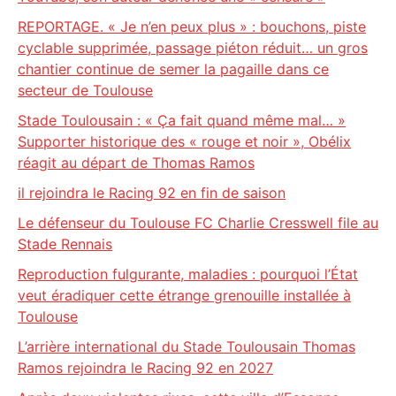
REPORTAGE. « Je n’en peux plus » : bouchons, piste
cyclable supprimée, passage piéton réduit… un gros
chantier continue de semer la pagaille dans ce
secteur de Toulouse
Stade Toulousain : « Ça fait quand même mal… »
Supporter historique des « rouge et noir », Obélix
réagit au départ de Thomas Ramos
il rejoindra le Racing 92 en fin de saison
Le défenseur du Toulouse FC Charlie Cresswell file au
Stade Rennais
Reproduction fulgurante, maladies : pourquoi l’État
veut éradiquer cette étrange grenouille installée à
Toulouse
L’arrière international du Stade Toulousain Thomas
Ramos rejoindra le Racing 92 en 2027