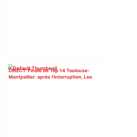
DIRECT. Finale de Top 14 Toulouse-
Montpellier: après l'interruption, Leo
Coly marque un essai et relance cette
finale ! – RMC Sport