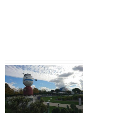
Capilla en bleu ciel pour combien de
temps encore ? Toulouse et l'UBB aux
aguets – Rugbynistere