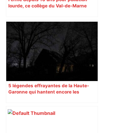
lourde, ce collège du Val-de-Marne
rouvrira en 2031
5 légendes effrayantes de la Haute-
Garonne qui hantent encore les
villages aujourd’hui