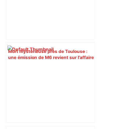
Mort mystérieuse près de Toulouse :
une émission de M6 revient sur l'affaire
Christian Abraham, retrouvé la gorge
tranchée et recouvert de feuilles il y a
deux ans – ladepeche.fr