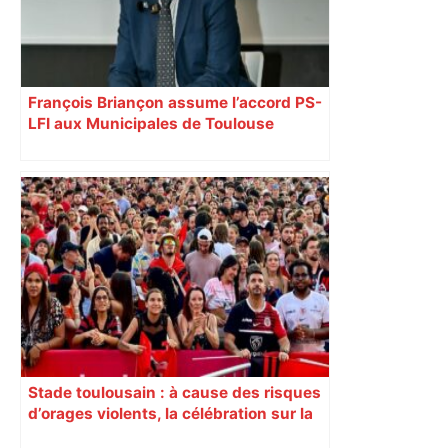
l’espace public – ladepeche.fr
François Briançon assume l’accord PS-
LFI aux Municipales de Toulouse
malgré l’échec
Stade toulousain : à cause des risques
d’orages violents, la célébration sur la
place du Capitole est annulée ce