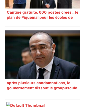
Cantine gratuite, 600 postes créés… le
plan de Piquemal pour les écoles de
Toulouse
après plusieurs condamnations, le
gouvernement dissout le groupuscule
d’extrême droite d’Albi