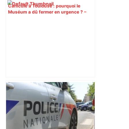
Canicule à Toulouse : pourquoi le
Muséum a dû fermer en urgence ? –
ici.fr
"C'est la reprise des bouchons et c'est
horrible", plus de 17 km de
ralentissements autour de Toulouse ce
jeudi matin, on vous donne les
secteurs à éviter – ladepeche.fr