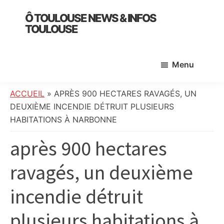
Skip
Skip
Skip
Ô TOULOUSE NEWS & INFOS
to
to
to
TOULOUSE
main
primary
footer
essentiel
content
sidebar
de
Menu
l’actualité
toulousaine
:
ACCUEIL
»
APRÈS 900 HECTARES RAVAGÉS, UN
info
DEUXIÈME INCENDIE DÉTRUIT PLUSIEURS
locale,
HABITATIONS À NARBONNE
société,
après 900 hectares
culture,
politique,
ravagés, un deuxième
météo,
faits
incendie détruit
divers
et
plusieurs habitations à
initiatives