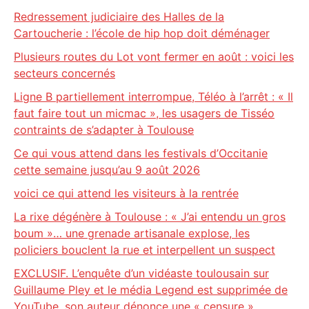
Redressement judiciaire des Halles de la
Cartoucherie : l’école de hip hop doit déménager
Plusieurs routes du Lot vont fermer en août : voici les
secteurs concernés
Ligne B partiellement interrompue, Téléo à l’arrêt : « Il
faut faire tout un micmac », les usagers de Tisséo
contraints de s’adapter à Toulouse
Ce qui vous attend dans les festivals d’Occitanie
cette semaine jusqu’au 9 août 2026
voici ce qui attend les visiteurs à la rentrée
La rixe dégénère à Toulouse : « J’ai entendu un gros
boum »… une grenade artisanale explose, les
policiers bouclent la rue et interpellent un suspect
EXCLUSIF. L’enquête d’un vidéaste toulousain sur
Guillaume Pley et le média Legend est supprimée de
YouTube, son auteur dénonce une « censure »