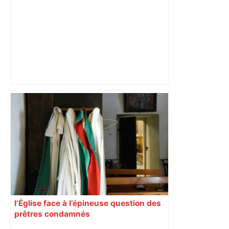
Près de Toulouse : dans cette zone
économique, un axe majeur va être
fermé en fin de soirée, voici les
déviations – Actu.fr
l’Église face à l’épineuse question des
prêtres condamnés