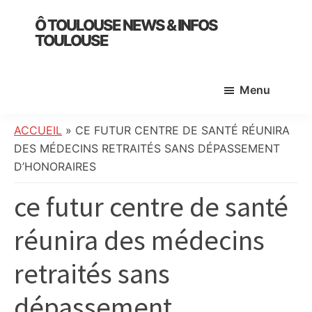
Skip
Skip
Skip
Ô TOULOUSE NEWS & INFOS
to
to
to
TOULOUSE
main
primary
footer
essentiel
content
sidebar
de
Menu
l’actualité
toulousaine
:
ACCUEIL
»
CE FUTUR CENTRE DE SANTÉ RÉUNIRA
info
DES MÉDECINS RETRAITÉS SANS DÉPASSEMENT
locale,
D’HONORAIRES
société,
ce futur centre de santé
culture,
politique,
réunira des médecins
météo,
faits
retraités sans
divers
et
dépassement
initiatives