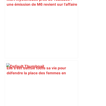
une émission de M6 revient sur l'affaire
Christian Abraham, retrouvé la gorge
tranchée et recouvert de feuilles il y a
deux ans – ladepeche.fr
Elle s’est battue toute sa vie pour
défendre la place des femmes en
politique : l’ancienne maire de cette
ville près de Toulouse est décédée –
ladepeche.fr