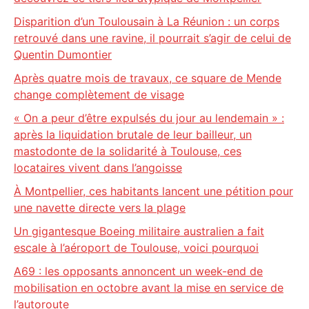
Disparition d’un Toulousain à La Réunion : un corps
retrouvé dans une ravine, il pourrait s’agir de celui de
Quentin Dumontier
Après quatre mois de travaux, ce square de Mende
change complètement de visage
« On a peur d’être expulsés du jour au lendemain » :
après la liquidation brutale de leur bailleur, un
mastodonte de la solidarité à Toulouse, ces
locataires vivent dans l’angoisse
À Montpellier, ces habitants lancent une pétition pour
une navette directe vers la plage
Un gigantesque Boeing militaire australien a fait
escale à l’aéroport de Toulouse, voici pourquoi
A69 : les opposants annoncent un week-end de
mobilisation en octobre avant la mise en service de
l’autoroute