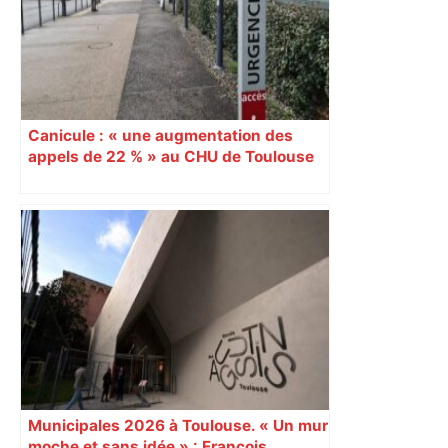
Canicule : « une augmentation des
appels de 22 % » au CHU de Toulouse
selon Pierre Roucolle, chef adjoint des
urgences
Municipales 2026 à Toulouse. « Un mur
moche et sans idée » : François