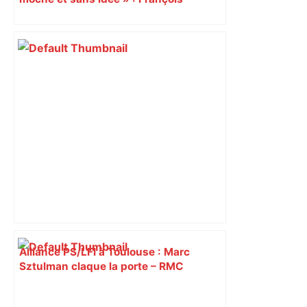
Piquemal (LFI), un détracteur de plus
du nouvel accueil du musée des
Augustins
Alliance PS/LFI à Toulouse : Marc
Sztulman claque la porte – RMC