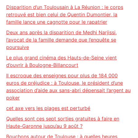
Disparition d’un Toulousain à La Réunion : le corps
retrouvé est bien celui de Quentin Dumontier, la
famille lance une cagnotte pour le rapatrier
Deux ans après la disparition de Medhi Narjissi,
l’avocat de la famille demande que l’enquête se
poursuive
Le plus grand cinéma des Hauts-de-Seine vient
d’ouvrir à Boulogne-Billancourt
Il escroque des enseignes pour plus de 184 000
euros de préjudice : à Toulouse, le président d’une
association d’aide aux sans-abri dépensait l’argent au
poker
cet axe vers les plages est perturbé
Quelles sont ces sept sorties gratuites à faire en
Haute-Garonne jusqu’au 9 août ?
Bouchons autour de Toulouse : à quelles heures