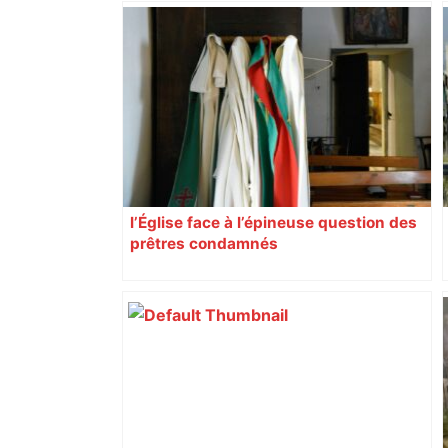
Thomas Ramos incertain pour la demi-
finale : que changerait son forfait pour
le Stade Toulousain ? – Actu.fr
l’Église face à l’épineuse question des
prêtres condamnés