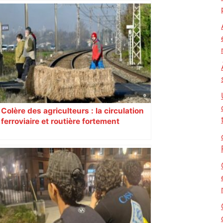
Près de Toulouse : dans cette zone
économique, un axe majeur va être
fermé en fin de soirée, voici les
déviations – Actu.fr
Colère des agriculteurs : la circulation
ferroviaire et routière fortement
perturbée en Haute-Garonne, l’A61
bloquée