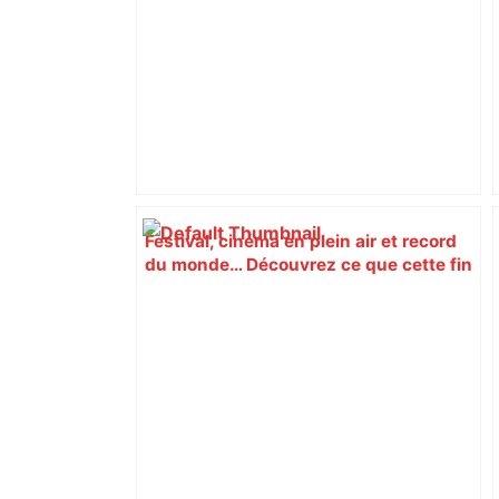
Festival, cinéma en plein air et record
du monde… Découvrez ce que cette fin
de semaine vous réserve à Toulouse –
Actu.fr