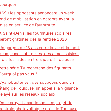
pourquoi
A69 : les opposants annoncent un week-
end de mobilisation en octobre avant la
mise en service de l’autoroute
À Saint-Denis, les fournitures scolaires
seront gratuites dès la rentrée 2026
Un garçon de 13 ans entre la vie et la mort,
deux jeunes interpellés, des armes saisies :
trois fusillades en trois jours à Toulouse
cette série TV recherche des figurants.
Pourquoi pas vous ?
Cyanobactéries : des soupçons dans un
étang de Toulouse, un appel à la vigilance
relayé sur les réseaux sociaux
On le croyait abandonné… ce projet de
centrale photovoltaïque près de Toulouse