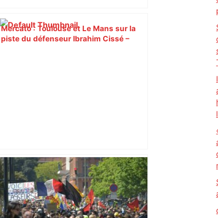
Mercato : Toulouse et Le Mans sur la
piste du défenseur Ibrahim Cissé –
L'Équipe
Mort mystérieuse près de Toulouse :
une émission de M6 revient sur l'affaire
Christian Abraham, retrouvé la gorge
tranchée et recouvert de feuilles il y a
deux ans – ladepeche.fr