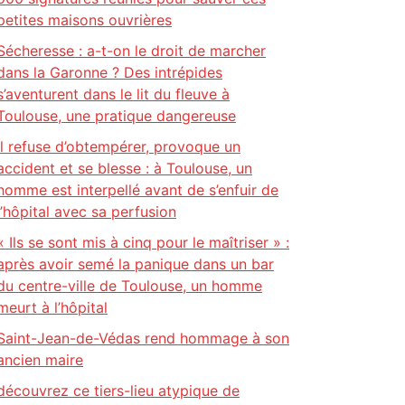
petites maisons ouvrières
Sécheresse : a-t-on le droit de marcher
dans la Garonne ? Des intrépides
s’aventurent dans le lit du fleuve à
Toulouse, une pratique dangereuse
Il refuse d’obtempérer, provoque un
accident et se blesse : à Toulouse, un
homme est interpellé avant de s’enfuir de
l’hôpital avec sa perfusion
« Ils se sont mis à cinq pour le maîtriser » :
après avoir semé la panique dans un bar
du centre-ville de Toulouse, un homme
meurt à l’hôpital
Saint-Jean-de-Védas rend hommage à son
ancien maire
découvrez ce tiers-lieu atypique de