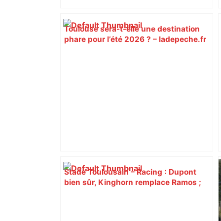
Toulouse sera-t-elle une destination
phare pour l’été 2026 ? – ladepeche.fr
Stade Toulousain – Racing : Dupont
bien sûr, Kinghorn remplace Ramos ;
découvrez la composition d’équipe de
Toulouse qui va jouer la demi-finale de
Top 14 – ladepeche.fr