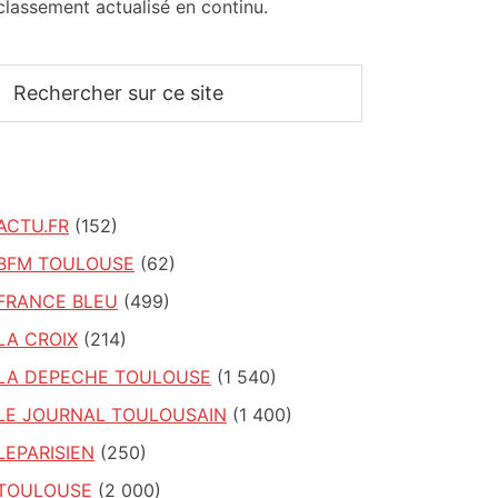
classement actualisé en continu.
Rechercher
sur
ce
site
ACTU.FR
(152)
BFM TOULOUSE
(62)
FRANCE BLEU
(499)
LA CROIX
(214)
LA DEPECHE TOULOUSE
(1 540)
LE JOURNAL TOULOUSAIN
(1 400)
LEPARISIEN
(250)
TOULOUSE
(2 000)