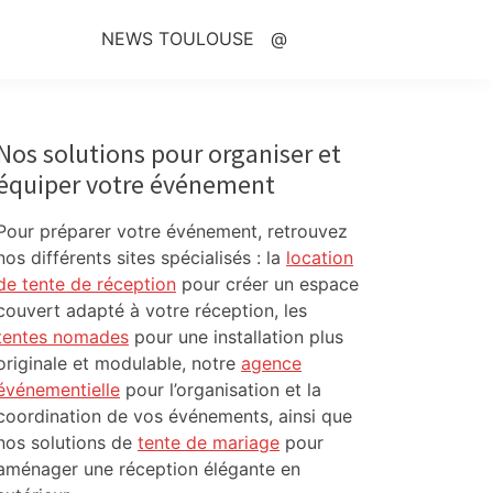
NEWS TOULOUSE
@
Primary
Sidebar
Nos solutions pour organiser et
équiper votre événement
Pour préparer votre événement, retrouvez
nos différents sites spécialisés : la
location
de tente de réception
pour créer un espace
couvert adapté à votre réception, les
tentes nomades
pour une installation plus
originale et modulable, notre
agence
événementielle
pour l’organisation et la
coordination de vos événements, ainsi que
nos solutions de
tente de mariage
pour
aménager une réception élégante en