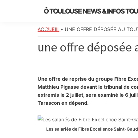
Skip
Skip
Skip
Skip
Ô TOULOUSE NEWS & INFOS TO
to
to
to
to
essentiel
primary
main
primary
footer
de
navigation
content
sidebar
ACCUEIL
»
UNE OFFRE DÉPOSÉE AU TOU
l’actualité
une offre déposée 
toulousaine
:
info
locale,
société,
Une offre de reprise du groupe Fibre Exc
culture,
Matthieu Pigasse devant le tribunal de c
politique,
extremis le 2 juillet, sera examiné le 6 ju
météo,
Tarascon en dépend.
faits
divers
et
Les salariés de Fibre Excellence Saint-Gau
initiatives