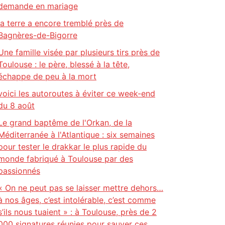
demande en mariage
la terre a encore tremblé près de
Bagnères-de-Bigorre
Une famille visée par plusieurs tirs près de
Toulouse : le père, blessé à la tête,
échappe de peu à la mort
voici les autoroutes à éviter ce week-end
du 8 août
Le grand baptême de l'Orkan, de la
Méditerranée à l'Atlantique : six semaines
pour tester le drakkar le plus rapide du
monde fabriqué à Toulouse par des
passionnés
« On ne peut pas se laisser mettre dehors…
à nos âges, c’est intolérable, c’est comme
s’ils nous tuaient » : à Toulouse, près de 2
000 signatures réunies pour sauver ces