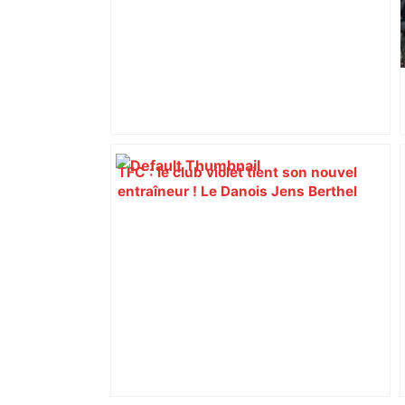
TFC : le club violet tient son nouvel
entraîneur ! Le Danois Jens Berthel
Askou succède à Carles Martínez
Novell à la tête de l’équipe toulousaine
– ladepeche.fr