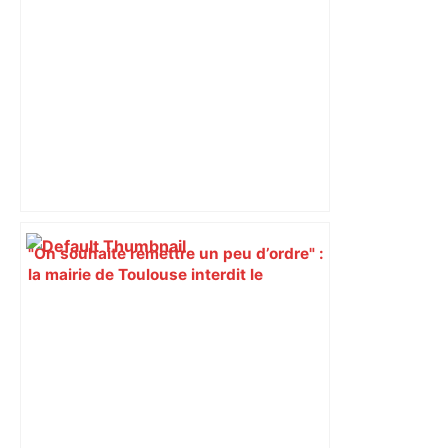
Rugbyrama
"On souhaite remettre un peu d’ordre" :
la mairie de Toulouse interdit le
commerce ambulant de 6 heures à
minuit dans ce grand quartier populaire
et prévoit des sanctions pour libérer
l’espace public – ladepeche.fr