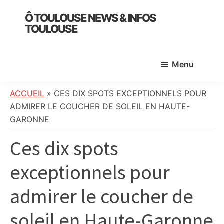
Skip
Skip
Skip
Ô TOULOUSE NEWS & INFOS
to
to
to
TOULOUSE
main
primary
footer
essentiel
content
sidebar
de
Menu
l’actualité
toulousaine
:
ACCUEIL
»
CES DIX SPOTS EXCEPTIONNELS POUR
info
ADMIRER LE COUCHER DE SOLEIL EN HAUTE-
locale,
GARONNE
société,
Ces dix spots
culture,
politique,
exceptionnels pour
météo,
faits
admirer le coucher de
divers
et
soleil en Haute-Garonne
initiatives