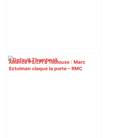
Alliance PS/LFI à Toulouse : Marc
Sztulman claque la porte – RMC