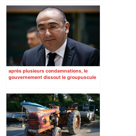
Canicule à Toulouse : pourquoi le
Muséum a dû fermer en urgence ? –
ici.fr
après plusieurs condamnations, le
gouvernement dissout le groupuscule
d’extrême droite d’Albi