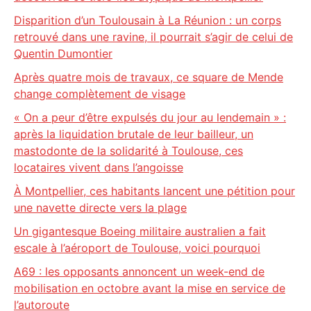
Disparition d’un Toulousain à La Réunion : un corps
retrouvé dans une ravine, il pourrait s’agir de celui de
Quentin Dumontier
Après quatre mois de travaux, ce square de Mende
change complètement de visage
« On a peur d’être expulsés du jour au lendemain » :
après la liquidation brutale de leur bailleur, un
mastodonte de la solidarité à Toulouse, ces
locataires vivent dans l’angoisse
À Montpellier, ces habitants lancent une pétition pour
une navette directe vers la plage
Un gigantesque Boeing militaire australien a fait
escale à l’aéroport de Toulouse, voici pourquoi
A69 : les opposants annoncent un week-end de
mobilisation en octobre avant la mise en service de
l’autoroute