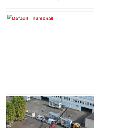
et Carcassonne
"C'est la reprise des bouchons et c'est
horrible", plus de 17 km de
ralentissements autour de Toulouse ce
jeudi matin, on vous donne les
secteurs à éviter – ladepeche.fr