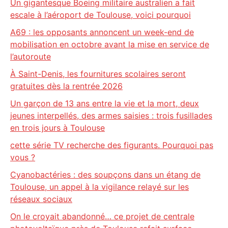
Un gigantesque Boeing militaire australien a fait
escale à l’aéroport de Toulouse, voici pourquoi
A69 : les opposants annoncent un week-end de
mobilisation en octobre avant la mise en service de
l’autoroute
À Saint-Denis, les fournitures scolaires seront
gratuites dès la rentrée 2026
Un garçon de 13 ans entre la vie et la mort, deux
jeunes interpellés, des armes saisies : trois fusillades
en trois jours à Toulouse
cette série TV recherche des figurants. Pourquoi pas
vous ?
Cyanobactéries : des soupçons dans un étang de
Toulouse, un appel à la vigilance relayé sur les
réseaux sociaux
On le croyait abandonné… ce projet de centrale