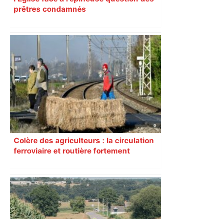
prêtres condamnés
Colère des agriculteurs : la circulation
ferroviaire et routière fortement
perturbée en Haute-Garonne, l’A61
bloquée