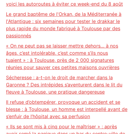
voici les autoroutes à éviter ce week-end du 8 août
Le grand baptême de l'Orkan, de la Méditerranée à
l'Atlantique : six semaines pour tester le drakkar le
plus rapide du monde fabriqué à Toulouse par des
passionnés
« On ne peut pas se laisser mettre dehors… à nos
âges, c’est intolérable, c’est comme s’ils nous
tuaient » : à Toulouse, près de 2 000 signatures
réunies pour sauver ces petites maisons ouvrières
Sécheresse : a-t-on le droit de marcher dans la
Garonne ? Des intrépides s’aventurent dans le lit du
fleuve à Toulouse, une pratique dangereuse
Il refuse d’obtempérer, provoque un accident et se
blesse : à Toulouse, un homme est interpellé avant de
s’enfuir de l’hôpital avec sa perfusion
« Ils se sont mis à cinq pour le maîtriser » : après
avoir semé la panique dans un bar du centre-ville de