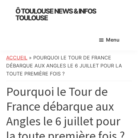
Skip
Skip
Skip
Ô TOULOUSE NEWS & INFOS
to
to
to
TOULOUSE
main
primary
footer
essentiel
content
sidebar
de
Menu
l’actualité
toulousaine
:
ACCUEIL
»
POURQUOI LE TOUR DE FRANCE
info
DÉBARQUE AUX ANGLES LE 6 JUILLET POUR LA
locale,
TOUTE PREMIÈRE FOIS ?
société,
Pourquoi le Tour de
culture,
politique,
France débarque aux
météo,
faits
Angles le 6 juillet pour
divers
et
la toute première fois ?
initiatives