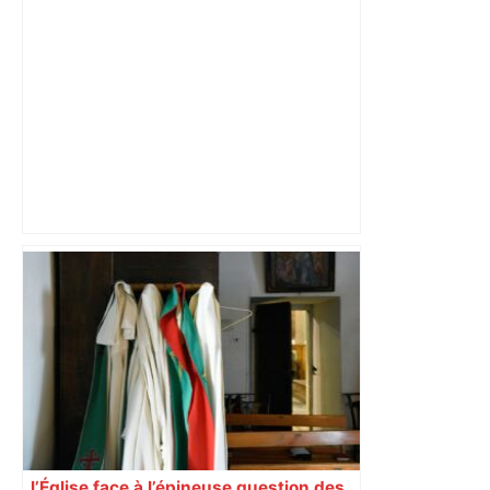
Christian Abraham, retrouvé la gorge
tranchée et recouvert de feuilles il y a
deux ans – ladepeche.fr
Bilan du marché du logement neuf :
une lueur d'espoir pour l'immobilier à
Toulouse ? – Actu.fr
l’Église face à l’épineuse question des