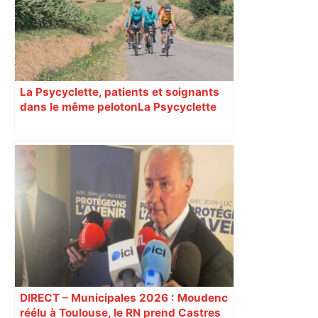
La Psycyclette, patients et soignants
dans le même peloton​​​​​​ La Psycyclette
est une randonnée à vélo de plus de
1000 kilomètres mêlant des personnes
vivant avec des troubles psychiques,
des soignants et des cyclotouristes.
« La Croix » a participé en septembre à
sa septième édition, du Mont-Saint-
Michel à Toulouse.
DIRECT – Municipales 2026 : Moudenc
réélu à Toulouse, le RN prend Castres