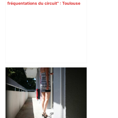
fréquentations du circuit" : Toulouse
est-elle la capitale du poker amateur –
ladepeche.fr
Près de Toulouse : dans cette zone
économique, un axe majeur va être
fermé en fin de soirée, voici les
déviations – Actu.fr