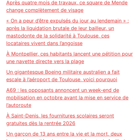
Après quatre mois de travaux, ce square de Mende
change complètement de visage
« On a peur d’être expulsés du jour au lendemain » :
après la liquidation brutale de leur bailleur, un
mastodonte de la solidarité à Toulouse, ces
locataires vivent dans l’angoisse
À Montpellier, ces habitants lancent une pétition pour
une navette directe vers la plage
Un gigantesque Boeing militaire australien a fait
escale à l’aéroport de Toulouse, voici pourquoi
A69 : les opposants annoncent un week-end de
mobilisation en octobre avant la mise en service de
l’autoroute
À Saint-Denis, les fournitures scolaires seront
gratuites dès la rentrée 2026
Un garçon de 13 ans entre la vie et la mort, deux