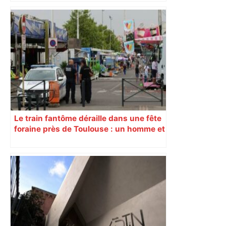
« Rien d'inquiétant » pour Guillaume
Restes, le gardien de Toulouse, après
sa sortie à Metz – L'Équipe
Le train fantôme déraille dans une fête
foraine près de Toulouse : un homme et
une femme enceinte sont blessés, ils
sont conduits à l’hôpital