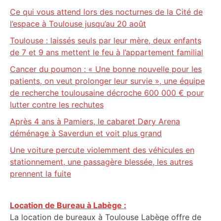
Ce qui vous attend lors des nocturnes de la Cité de
l’espace à Toulouse jusqu’au 20 août
Toulouse : laissés seuls par leur mère, deux enfants
de 7 et 9 ans mettent le feu à l’appartement familial
Cancer du poumon : « Une bonne nouvelle pour les
patients, on veut prolonger leur survie », une équipe
de recherche toulousaine décroche 600 000 € pour
lutter contre les rechutes
Après 4 ans à Pamiers, le cabaret Døry Arena
déménage à Saverdun et voit plus grand
Une voiture percute violemment des véhicules en
stationnement, une passagère blessée, les autres
prennent la fuite
Location de Bureau à Labège :
La location de bureaux à Toulouse Labège offre de