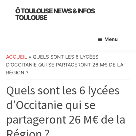
Skip
Skip
Skip
Ô TOULOUSE NEWS & INFOS
to
to
to
TOULOUSE
main
primary
footer
essentiel
content
sidebar
de
Menu
l’actualité
toulousaine
:
ACCUEIL
»
QUELS SONT LES 6 LYCÉES
info
D’OCCITANIE QUI SE PARTAGERONT 26 M€ DE LA
locale,
RÉGION ?
société,
Quels sont les 6 lycées
culture,
politique,
d’Occitanie qui se
météo,
faits
partageront 26 M€ de la
divers
et
Région ?
initiatives