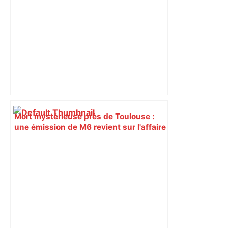
jeudi matin, on vous donne les
secteurs à éviter – ladepeche.fr
Mort mystérieuse près de Toulouse :
une émission de M6 revient sur l'affaire
Christian Abraham, retrouvé la gorge
tranchée et recouvert de feuilles il y a
deux ans – ladepeche.fr