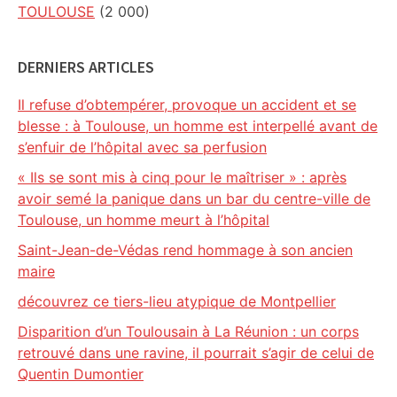
TOULOUSE
(2 000)
DERNIERS ARTICLES
Il refuse d’obtempérer, provoque un accident et se
blesse : à Toulouse, un homme est interpellé avant de
s’enfuir de l’hôpital avec sa perfusion
« Ils se sont mis à cinq pour le maîtriser » : après
avoir semé la panique dans un bar du centre-ville de
Toulouse, un homme meurt à l’hôpital
Saint-Jean-de-Védas rend hommage à son ancien
maire
découvrez ce tiers-lieu atypique de Montpellier
Disparition d’un Toulousain à La Réunion : un corps
retrouvé dans une ravine, il pourrait s’agir de celui de
Quentin Dumontier