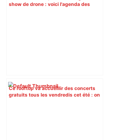
show de drone : voici l'agenda des
sorties à Toulouse, ce premier week-
end de juin – Actu.fr
Ce rooftop va accueillir des concerts
gratuits tous les vendredis cet été : on
vous dit tout sur Matière Première, le
nouveau mini-festival d'Interference –
ladepeche.fr