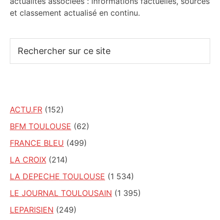
actualités associées : informations factuelles, sources
et classement actualisé en continu.
Rechercher
sur
ce
site
ACTU.FR
(152)
BFM TOULOUSE
(62)
FRANCE BLEU
(499)
LA CROIX
(214)
LA DEPECHE TOULOUSE
(1 534)
LE JOURNAL TOULOUSAIN
(1 395)
LEPARISIEN
(249)