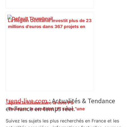
La Région Occitanie investit plus de 23
millions d'euros dans 367 projets en
Haute-Garonne : voici les principaux –
L'Opinion Indépendante
Primary
trend-live.com
: Actualités & Tendance
Après la fusion avec la liste PS
en France en temps réel.
Sidebar
Toulouse, le candidat LFI salue "une
dynamique qui nous oblige à la
Suivez les sujets les plus recherchés en France et les
responsabilité" – Franceinfo