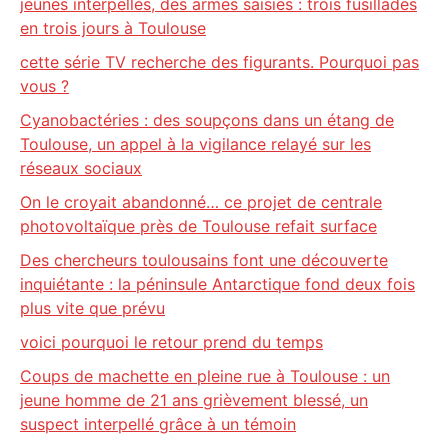
jeunes interpellés, des armes saisies : trois fusillades
en trois jours à Toulouse
cette série TV recherche des figurants. Pourquoi pas
vous ?
Cyanobactéries : des soupçons dans un étang de
Toulouse, un appel à la vigilance relayé sur les
réseaux sociaux
On le croyait abandonné… ce projet de centrale
photovoltaïque près de Toulouse refait surface
Des chercheurs toulousains font une découverte
inquiétante : la péninsule Antarctique fond deux fois
plus vite que prévu
voici pourquoi le retour prend du temps
Coups de machette en pleine rue à Toulouse : un
jeune homme de 21 ans grièvement blessé, un
suspect interpellé grâce à un témoin