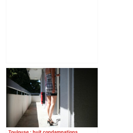
Près de Toulouse : dans cette zone
économique, un axe majeur va être
fermé en fin de soirée, voici les
déviations – Actu.fr
Toulouse : huit condamnations