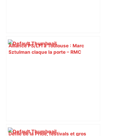
Alliance PS/LFI à Toulouse : Marc
Sztulman claque la porte – RMC
Défilé de la Pride, festivals et gros