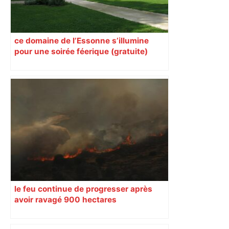
ce domaine de l’Essonne s’illumine
pour une soirée féerique (gratuite)
le feu continue de progresser après
avoir ravagé 900 hectares