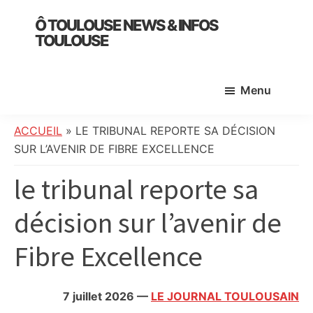
Skip
Skip
Skip
Ô TOULOUSE NEWS & INFOS
to
to
to
TOULOUSE
main
primary
footer
essentiel
content
sidebar
de
Menu
l’actualité
toulousaine
:
ACCUEIL
»
LE TRIBUNAL REPORTE SA DÉCISION
info
SUR L’AVENIR DE FIBRE EXCELLENCE
locale,
le tribunal reporte sa
société,
culture,
décision sur l’avenir de
politique,
météo,
Fibre Excellence
faits
divers
et
7 juillet 2026
—
LE JOURNAL TOULOUSAIN
initiatives