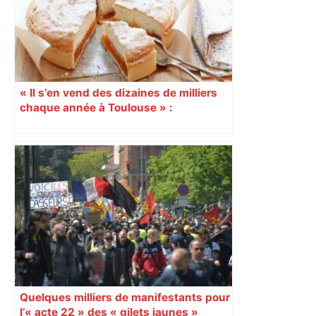
« Il s’en vend des dizaines de milliers
chaque année à Toulouse » :
découvrez le gâteau du Fénétra,
célébré ce week-end
Quelques milliers de manifestants pour
l’« acte 22 » des « gilets jaunes »