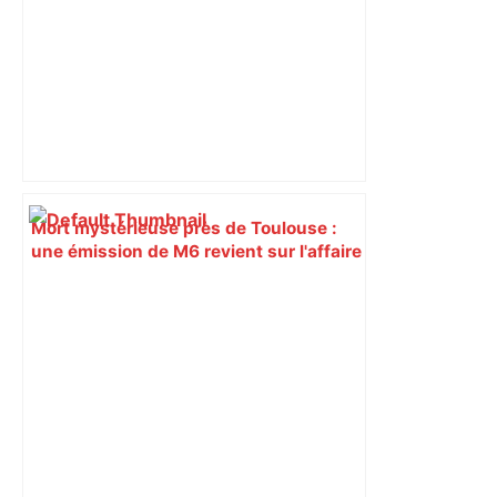
Mort mystérieuse près de Toulouse :
une émission de M6 revient sur l'affaire
Christian Abraham, retrouvé la gorge
tranchée et recouvert de feuilles il y a
deux ans – ladepeche.fr