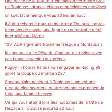
Une partie de la toiture d’une maison s’effondre près
de Toulouse : drones, chiens et spécialistes mobilisés
un spectacle féerique vous attend en août
Il était recherché pour un meurtre à Toulouse : après
deux ans de cavale, une figure du narcotrafic a été
interpellée au Maroc
100TAUR signe une troisième fresque à Montauban
le spectacle « Le Rêve du Gladiateur » revient avec
une nouvelle version aux arènes
Rugby : Thomas Ramos va s’engager au Racing 92
après la Coupe du monde 2027
Spectaculaire accident à Toulouse : une voiture
percute cinq scooters, quatre personnes prennent la
fuite, une femme blessée
Ce qui vous attend lors des nocturnes de la Cité de
l’espace à Toulouse jusqu’au 20 août