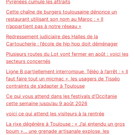
Pyrénées cumule les attraits
Cette chaîne de burgers toulousaine dénonce un
restaurant utilisant son nom au Maroc : « Il
n’appartient pas à notre réseau »
Redressement judiciaire des Halles de la
Cartoucherie : l’école de hip hop doit déménager
Plusieurs routes du Lot vont fermer en août : voici les
secteurs concernés
Ligne B partiellement interrompue, Téléo à l’arrêt : « Il
faut faire tout un micmac », les usagers de Tisséo
contraints de s’adapter à Toulouse
Ce qui vous attend dans les festivals d’Occitanie
cette semaine jusqu’au 9 août 2026
voici ce qui attend les visiteurs à la rentrée
La rixe dégénère à Toulouse : « J’ai entendu un gros
boum »… une grenade artisanale explose, les