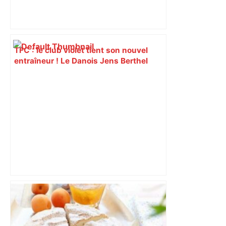
TFC : le club violet tient son nouvel
entraîneur ! Le Danois Jens Berthel
Askou succède à Carles Martínez
Novell à la tête de l’équipe toulousaine
– ladepeche.fr
Mercato : Toulouse et Le Mans sur la
piste du défenseur Ibrahim Cissé –
L'Équipe