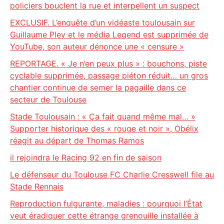
policiers bouclent la rue et interpellent un suspect
EXCLUSIF. L’enquête d’un vidéaste toulousain sur
Guillaume Pley et le média Legend est supprimée de
YouTube, son auteur dénonce une « censure »
REPORTAGE. « Je n’en peux plus » : bouchons, piste
cyclable supprimée, passage piéton réduit… un gros
chantier continue de semer la pagaille dans ce
secteur de Toulouse
Stade Toulousain : « Ça fait quand même mal… »
Supporter historique des « rouge et noir », Obélix
réagit au départ de Thomas Ramos
il rejoindra le Racing 92 en fin de saison
Le défenseur du Toulouse FC Charlie Cresswell file au
Stade Rennais
Reproduction fulgurante, maladies : pourquoi l’État
veut éradiquer cette étrange grenouille installée à