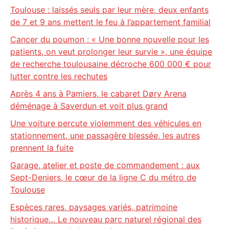
Toulouse : laissés seuls par leur mère, deux enfants
de 7 et 9 ans mettent le feu à l’appartement familial
Cancer du poumon : « Une bonne nouvelle pour les
patients, on veut prolonger leur survie », une équipe
de recherche toulousaine décroche 600 000 € pour
lutter contre les rechutes
Après 4 ans à Pamiers, le cabaret Døry Arena
déménage à Saverdun et voit plus grand
Une voiture percute violemment des véhicules en
stationnement, une passagère blessée, les autres
prennent la fuite
Garage, atelier et poste de commandement : aux
Sept-Deniers, le cœur de la ligne C du métro de
Toulouse
Espèces rares, paysages variés, patrimoine
historique… Le nouveau parc naturel régional des