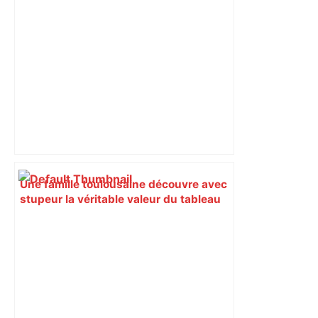
son avenir reste incertain
Une famille toulousaine découvre avec
stupeur la véritable valeur du tableau
devant lequel elle dîne depuis des
générations, il est en vente aujourd'hui
– ladepeche.fr