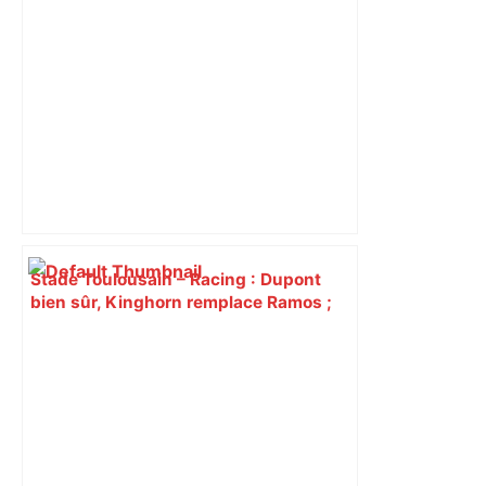
Stade Toulousain – Racing : Dupont
bien sûr, Kinghorn remplace Ramos ;
découvrez la composition d’équipe de
Toulouse qui va jouer la demi-finale de
Top 14 – ladepeche.fr