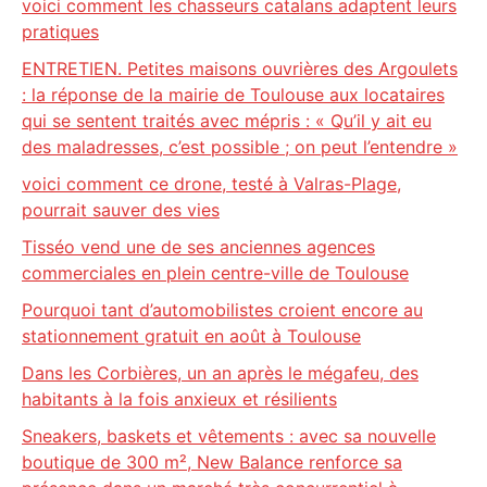
voici comment les chasseurs catalans adaptent leurs
pratiques
ENTRETIEN. Petites maisons ouvrières des Argoulets
: la réponse de la mairie de Toulouse aux locataires
qui se sentent traités avec mépris : « Qu’il y ait eu
des maladresses, c’est possible ; on peut l’entendre »
voici comment ce drone, testé à Valras-Plage,
pourrait sauver des vies
Tisséo vend une de ses anciennes agences
commerciales en plein centre-ville de Toulouse
Pourquoi tant d’automobilistes croient encore au
stationnement gratuit en août à Toulouse
Dans les Corbières, un an après le mégafeu, des
habitants à la fois anxieux et résilients
Sneakers, baskets et vêtements : avec sa nouvelle
boutique de 300 m², New Balance renforce sa