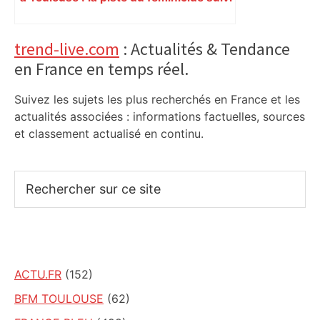
d’un suicide se confirme
Primary
trend-live.com
: Actualités & Tendance
en France en temps réel.
Sidebar
Suivez les sujets les plus recherchés en France et les
actualités associées : informations factuelles, sources
et classement actualisé en continu.
Rechercher
sur
ce
site
ACTU.FR
(152)
BFM TOULOUSE
(62)