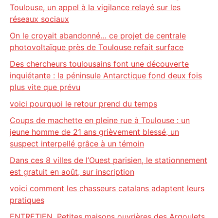
Toulouse, un appel à la vigilance relayé sur les
réseaux sociaux
On le croyait abandonné… ce projet de centrale
photovoltaïque près de Toulouse refait surface
Des chercheurs toulousains font une découverte
inquiétante : la péninsule Antarctique fond deux fois
plus vite que prévu
voici pourquoi le retour prend du temps
Coups de machette en pleine rue à Toulouse : un
jeune homme de 21 ans grièvement blessé, un
suspect interpellé grâce à un témoin
Dans ces 8 villes de l’Ouest parisien, le stationnement
est gratuit en août, sur inscription
voici comment les chasseurs catalans adaptent leurs
pratiques
ENTRETIEN. Petites maisons ouvrières des Argoulets