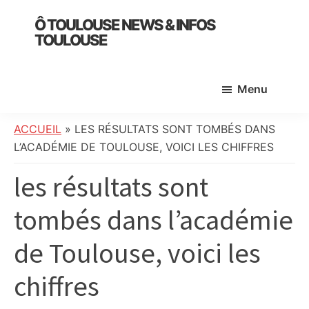
Skip
Skip
Skip
Ô TOULOUSE NEWS & INFOS
to
to
to
TOULOUSE
main
primary
footer
essentiel
content
sidebar
de
Menu
l’actualité
toulousaine
:
ACCUEIL
»
LES RÉSULTATS SONT TOMBÉS DANS
info
L’ACADÉMIE DE TOULOUSE, VOICI LES CHIFFRES
locale,
les résultats sont
société,
culture,
tombés dans l’académie
politique,
météo,
de Toulouse, voici les
faits
divers
chiffres
et
initiatives