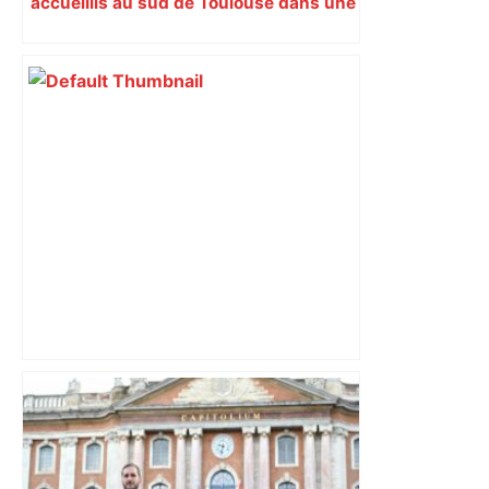
accueillis au sud de Toulouse dans une
maison Athos
Vous pensiez que c’était comme une
voiture ? La vérité sur les avions qui
reculent – ici.fr