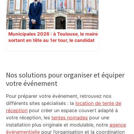
Municipales 2026 : à Toulouse, le maire
sortant en tête au 1er tour, le candidat
insoumis crée la surprise
Primary
Sidebar
Nos solutions pour organiser et équiper
votre événement
Pour préparer votre événement, retrouvez nos
différents sites spécialisés : la
location de tente de
réception
pour créer un espace couvert adapté à
votre réception, les
tentes nomades
pour une
installation plus originale et modulable, notre
agence
événementielle
pour l’organisation et la coordination