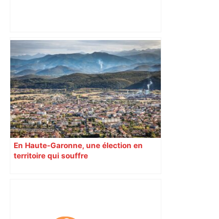
Homme de 22 ans abattu aux Izards : le
tireur présumé mis en examen à
Toulouse pour "meurtre en bande
organisée" – ladepeche.fr
En Haute-Garonne, une élection en
territoire qui souffre