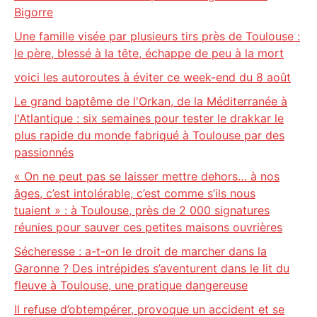
Bigorre
Une famille visée par plusieurs tirs près de Toulouse :
le père, blessé à la tête, échappe de peu à la mort
voici les autoroutes à éviter ce week-end du 8 août
Le grand baptême de l'Orkan, de la Méditerranée à
l'Atlantique : six semaines pour tester le drakkar le
plus rapide du monde fabriqué à Toulouse par des
passionnés
« On ne peut pas se laisser mettre dehors… à nos
âges, c’est intolérable, c’est comme s’ils nous
tuaient » : à Toulouse, près de 2 000 signatures
réunies pour sauver ces petites maisons ouvrières
Sécheresse : a-t-on le droit de marcher dans la
Garonne ? Des intrépides s’aventurent dans le lit du
fleuve à Toulouse, une pratique dangereuse
Il refuse d’obtempérer, provoque un accident et se