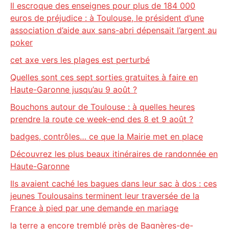
Il escroque des enseignes pour plus de 184 000
euros de préjudice : à Toulouse, le président d’une
association d’aide aux sans-abri dépensait l’argent au
poker
cet axe vers les plages est perturbé
Quelles sont ces sept sorties gratuites à faire en
Haute-Garonne jusqu’au 9 août ?
Bouchons autour de Toulouse : à quelles heures
prendre la route ce week-end des 8 et 9 août ?
badges, contrôles… ce que la Mairie met en place
Découvrez les plus beaux itinéraires de randonnée en
Haute-Garonne
Ils avaient caché les bagues dans leur sac à dos : ces
jeunes Toulousains terminent leur traversée de la
France à pied par une demande en mariage
la terre a encore tremblé près de Bagnères-de-