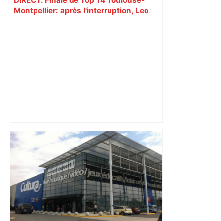
DIRECT. Finale de Top 14 Toulouse-
Montpellier: après l'interruption, Leo
Coly marque un essai et relance cette
finale ! – RMC Sport
Les voisins entendent les cris d’une
femme en détresse et appellent la
police : fausse alerte à Toulouse, le
mari, surpris en regardant un film
porno en cachette, se faisait
sermonner – ladepeche.fr