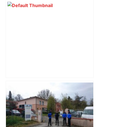
Mort mystérieuse près de Toulouse :
une émission de M6 revient sur l'affaire
Christian Abraham, retrouvé la gorge
tranchée et recouvert de feuilles il y a
deux ans – ladepeche.fr