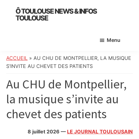
Skip
Skip
Skip
Ô TOULOUSE NEWS & INFOS
to
to
to
TOULOUSE
main
primary
footer
essentiel
content
sidebar
de
Menu
l’actualité
toulousaine
:
ACCUEIL
»
AU CHU DE MONTPELLIER, LA MUSIQUE
info
S’INVITE AU CHEVET DES PATIENTS
locale,
Au CHU de Montpellier,
société,
culture,
la musique s’invite au
politique,
météo,
chevet des patients
faits
divers
et
8 juillet 2026
—
LE JOURNAL TOULOUSAIN
initiatives