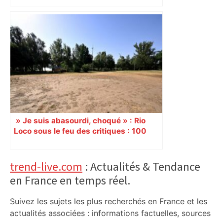
SC Paris et Toulouse pour une première
– Fédération Française de Football (FFF)
» Je suis abasourdi, choqué » : Rio
Loco sous le feu des critiques : 100
000 festivaliers accusés d’avoir
« détruit » la prairie des Filtres, des
riverains à bout, la mairie se défend
Primary
trend-live.com
: Actualités & Tendance
en France en temps réel.
Sidebar
Suivez les sujets les plus recherchés en France et les
actualités associées : informations factuelles, sources