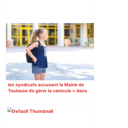
Après trois week-ends sans match,
Toulouse va-t-il manquer de rythme
lors de sa demi-finale contre le Racing
92 ? – L'Équipe
les syndicats accusent la Mairie de
Toulouse de gérer la canicule « dans
l’urgence »