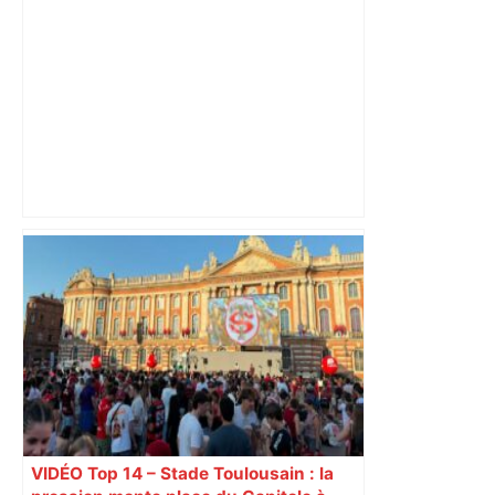
Championnat de France UNSS de rugby
: les dix meilleures équipes féminines
de l’Hexagone se retrouvent à Toulouse
pour croiser le fer et vivre une belle fête
du rugby féminin – ladepeche.fr
VIDÉO Top 14 – Stade Toulousain : la