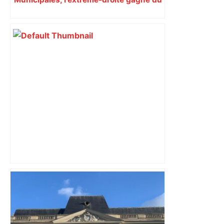
terrain en Occitanie
L'ancien président de la Haute-
Garonne, Pierre Izard, est mort à l'âge
de 90 ans – ici.fr