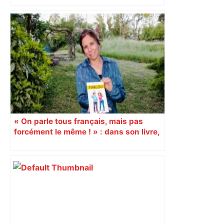
Près de Toulouse : dans cette zone
économique, un axe majeur va être
fermé en fin de soirée, voici les
déviations – Actu.fr
« On parle tous français, mais pas
forcément le même ! » : dans son livre,
une autrice toulousaine fait un tour de
France des régionalismes