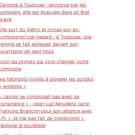
Garonne à Toulouse : secourue par les
pompiers, elle est évacuée dans un état
grave
Elle sort du métro et croise son ex-
compagnon par hasard : à Toulouse, une
femme se fait agresser devant son
nourrisson de sept mois
voici les projets qui vont changer votre
commune
les habitants invités à signaler les soldats
« ennemis »
« Jaurès ne composait pas avec sa
conscience » : Jean-Luc Moudenc tacle
François Briançon pour son alliance avec
LFI. « Je n’ai pas fait de compromis »,
réplique le socialiste