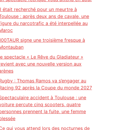
Il était recherché pour un meurtre à
Toulouse : après deux ans de cavale, une
figure du narcotrafic a été interpellée au
Maroc
100TAUR signe une troisième fresque à
Montauban
le spectacle « Le Rêve du Gladiateur »
revient avec une nouvelle version aux
arènes
Rugby : Thomas Ramos va s’engager au
Racing 92 après la Coupe du monde 2027
Spectaculaire accident à Toulouse : une
voiture percute cinq scooters, quatre
personnes prennent la fuite, une femme
blessée
Ce qui vous attend lors des nocturnes de