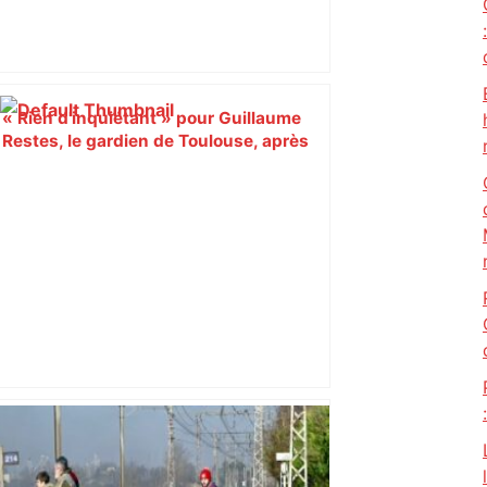
« Rien d'inquiétant » pour Guillaume
Restes, le gardien de Toulouse, après
sa sortie à Metz – L'Équipe
Alliance PS/LFI à Toulouse : Marc
Sztulman claque la porte – RMC