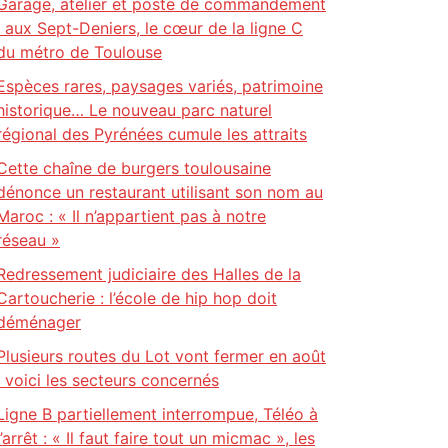
Garage, atelier et poste de commandement
: aux Sept-Deniers, le cœur de la ligne C
du métro de Toulouse
Espèces rares, paysages variés, patrimoine
historique… Le nouveau parc naturel
régional des Pyrénées cumule les attraits
Cette chaîne de burgers toulousaine
dénonce un restaurant utilisant son nom au
Maroc : « Il n’appartient pas à notre
réseau »
Redressement judiciaire des Halles de la
Cartoucherie : l’école de hip hop doit
déménager
Plusieurs routes du Lot vont fermer en août
: voici les secteurs concernés
Ligne B partiellement interrompue, Téléo à
l’arrêt : « Il faut faire tout un micmac », les