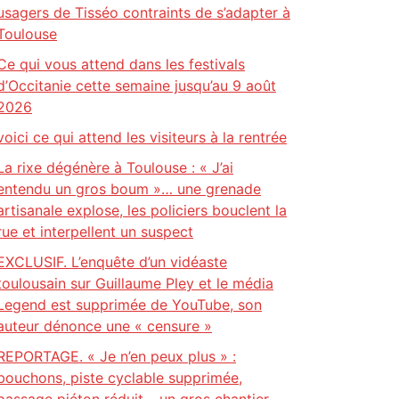
usagers de Tisséo contraints de s’adapter à
Toulouse
Ce qui vous attend dans les festivals
d’Occitanie cette semaine jusqu’au 9 août
2026
voici ce qui attend les visiteurs à la rentrée
La rixe dégénère à Toulouse : « J’ai
entendu un gros boum »… une grenade
artisanale explose, les policiers bouclent la
rue et interpellent un suspect
EXCLUSIF. L’enquête d’un vidéaste
toulousain sur Guillaume Pley et le média
Legend est supprimée de YouTube, son
auteur dénonce une « censure »
REPORTAGE. « Je n’en peux plus » :
bouchons, piste cyclable supprimée,