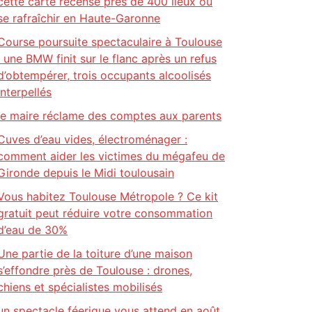
cette carte recense près de 400 lieux où
se rafraîchir en Haute-Garonne
Course poursuite spectaculaire à Toulouse
: une BMW finit sur le flanc après un refus
d’obtempérer, trois occupants alcoolisés
interpellés
le maire réclame des comptes aux parents
Cuves d’eau vides, électroménager :
comment aider les victimes du mégafeu de
Gironde depuis le Midi toulousain
Vous habitez Toulouse Métropole ? Ce kit
gratuit peut réduire votre consommation
d’eau de 30%
Une partie de la toiture d’une maison
s’effondre près de Toulouse : drones,
chiens et spécialistes mobilisés
un spectacle féerique vous attend en août