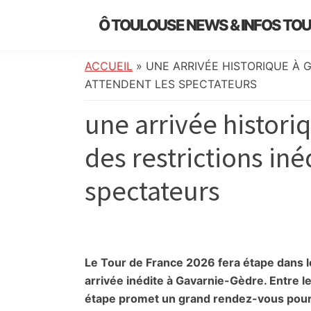
Skip
Skip
Skip
Skip
Ô TOULOUSE NEWS & INFOS TO
to
to
to
to
essentiel
primary
main
primary
footer
de
navigation
content
sidebar
ACCUEIL
»
UNE ARRIVÉE HISTORIQUE À G
l’actualité
ATTENDENT LES SPECTATEURS
toulousaine
une arrivée histori
:
info
des restrictions iné
locale,
société,
spectateurs
culture,
politique,
météo,
faits
divers
Le Tour de France 2026 fera étape dans l
et
arrivée inédite à Gavarnie-Gèdre. Entre l
initiatives
étape promet un grand rendez-vous pour 