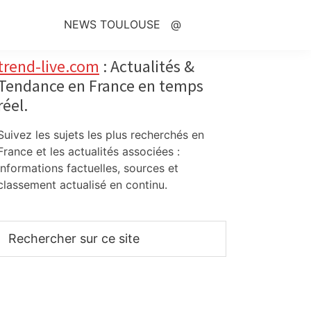
NEWS TOULOUSE
@
Primary
trend-live.com
: Actualités &
Tendance en France en temps
Sidebar
réel.
Suivez les sujets les plus recherchés en
France et les actualités associées :
informations factuelles, sources et
classement actualisé en continu.
Rechercher
sur
ce
site