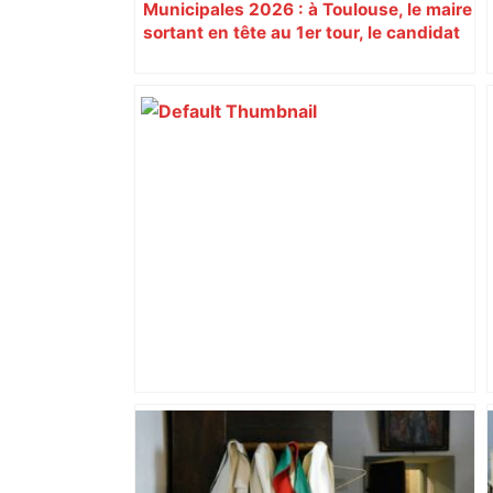
Municipales 2026 : à Toulouse, le maire
sortant en tête au 1er tour, le candidat
insoumis crée la surprise
Après la fusion avec la liste PS
Toulouse, le candidat LFI salue "une
dynamique qui nous oblige à la