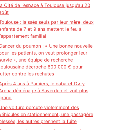
la Cité de l’espace à Toulouse jusqu’au 20
août
Toulouse : laissés seuls par leur mère, deux
enfants de 7 et 9 ans mettent le feu à
l’appartement familial
Cancer du poumon : « Une bonne nouvelle
pour les patients, on veut prolonger leur
survie », une équipe de recherche
toulousaine décroche 600 000 € pour
lutter contre les rechutes
Après 4 ans à Pamiers, le cabaret Døry
Arena déménage à Saverdun et voit plus
grand
Une voiture percute violemment des
véhicules en stationnement, une passagère
blessée, les autres prennent la fuite