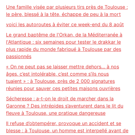
Une famille visée par plusieurs tirs près de Toulouse :
le père, blessé à la tête, échappe de peu à la mort
voici les autoroutes à éviter ce week-end du 8 août
Le grand baptême de l'Orkan, de la Méditerranée à
l'Atlantique : six semaines pour tester le drakkar le
plus rapide du monde fabriqué à Toulouse par des
passionnés
« On ne peut pas se laisser mettre dehors… à nos
âges, c’est intolérable, c’est comme s’ils nous
tuaient » : à Toulouse, près de 2 000 signatures
réunies pour sauver ces petites maisons ouvrières
Sécheresse : a-t-on le droit de marcher dans la
Garonne ? Des intrépides s’aventurent dans le lit du
fleuve à Toulouse, une pratique dangereuse
Il refuse d’obtempérer, provoque un accident et se
blesse : à Toulouse, un homme est interpellé avant de