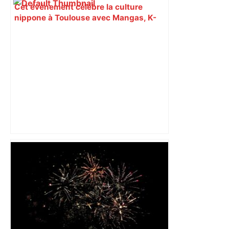
Cet événement célèbre la culture
nippone à Toulouse avec Mangas, K-
Pop, tatouages, cosplays… –
Toulouscope
Un baume sur la plaie : l'OM a gagné à
Toulouse mais n'a pas reconquis les
coeurs – L'Équipe