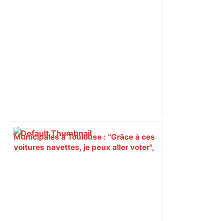
Municipales à Toulouse : "Grâce à ces
voitures navettes, je peux aller voter",
les Pradettes se mobilisent –
ladepeche.fr