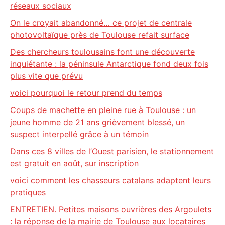
réseaux sociaux
On le croyait abandonné… ce projet de centrale
photovoltaïque près de Toulouse refait surface
Des chercheurs toulousains font une découverte
inquiétante : la péninsule Antarctique fond deux fois
plus vite que prévu
voici pourquoi le retour prend du temps
Coups de machette en pleine rue à Toulouse : un
jeune homme de 21 ans grièvement blessé, un
suspect interpellé grâce à un témoin
Dans ces 8 villes de l’Ouest parisien, le stationnement
est gratuit en août, sur inscription
voici comment les chasseurs catalans adaptent leurs
pratiques
ENTRETIEN. Petites maisons ouvrières des Argoulets
: la réponse de la mairie de Toulouse aux locataires