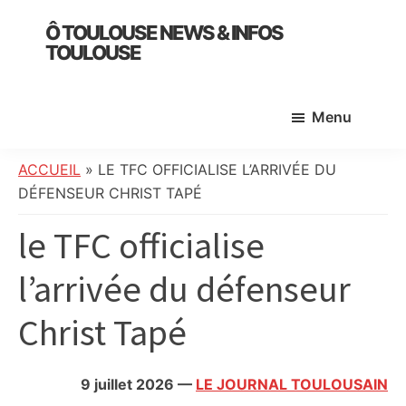
Skip
Skip
Skip
Ô TOULOUSE NEWS & INFOS
to
to
to
TOULOUSE
main
primary
footer
essentiel
content
sidebar
de
Menu
l’actualité
toulousaine
:
ACCUEIL
»
LE TFC OFFICIALISE L’ARRIVÉE DU
info
DÉFENSEUR CHRIST TAPÉ
locale,
le TFC officialise
société,
culture,
l’arrivée du défenseur
politique,
météo,
Christ Tapé
faits
divers
et
9 juillet 2026
—
LE JOURNAL TOULOUSAIN
initiatives