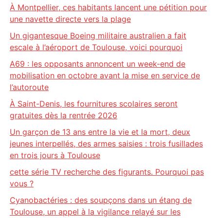
À Montpellier, ces habitants lancent une pétition pour
une navette directe vers la plage
Un gigantesque Boeing militaire australien a fait
escale à l’aéroport de Toulouse, voici pourquoi
A69 : les opposants annoncent un week-end de
mobilisation en octobre avant la mise en service de
l’autoroute
À Saint-Denis, les fournitures scolaires seront
gratuites dès la rentrée 2026
Un garçon de 13 ans entre la vie et la mort, deux
jeunes interpellés, des armes saisies : trois fusillades
en trois jours à Toulouse
cette série TV recherche des figurants. Pourquoi pas
vous ?
Cyanobactéries : des soupçons dans un étang de
Toulouse, un appel à la vigilance relayé sur les