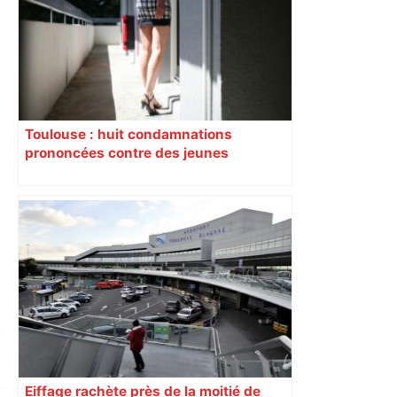
Toulouse : huit condamnations
prononcées contre des jeunes
impliqués dans la prostitution
d’adolescentes
Eiffage rachète près de la moitié de