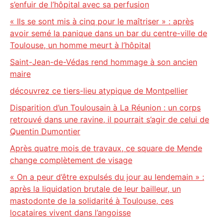
s’enfuir de l’hôpital avec sa perfusion
« Ils se sont mis à cinq pour le maîtriser » : après
avoir semé la panique dans un bar du centre-ville de
Toulouse, un homme meurt à l’hôpital
Saint-Jean-de-Védas rend hommage à son ancien
maire
découvrez ce tiers-lieu atypique de Montpellier
Disparition d’un Toulousain à La Réunion : un corps
retrouvé dans une ravine, il pourrait s’agir de celui de
Quentin Dumontier
Après quatre mois de travaux, ce square de Mende
change complètement de visage
« On a peur d’être expulsés du jour au lendemain » :
après la liquidation brutale de leur bailleur, un
mastodonte de la solidarité à Toulouse, ces
locataires vivent dans l’angoisse