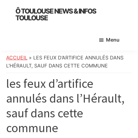
Skip
Skip
Skip
Ô TOULOUSE NEWS & INFOS
to
to
to
TOULOUSE
main
primary
footer
essentiel
content
sidebar
de
Menu
l’actualité
toulousaine
:
ACCUEIL
»
LES FEUX D’ARTIFICE ANNULÉS DANS
info
L’HÉRAULT, SAUF DANS CETTE COMMUNE
locale,
les feux d’artifice
société,
culture,
annulés dans l’Hérault,
politique,
météo,
sauf dans cette
faits
divers
commune
et
initiatives