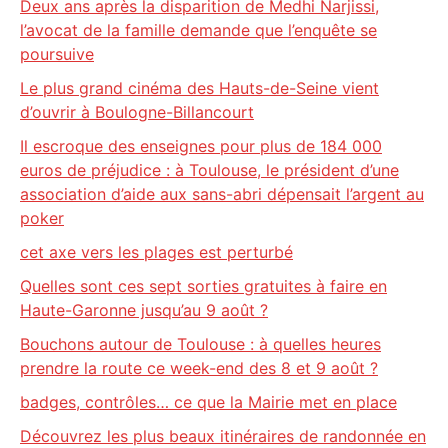
Deux ans après la disparition de Medhi Narjissi,
l’avocat de la famille demande que l’enquête se
poursuive
Le plus grand cinéma des Hauts-de-Seine vient
d’ouvrir à Boulogne-Billancourt
Il escroque des enseignes pour plus de 184 000
euros de préjudice : à Toulouse, le président d’une
association d’aide aux sans-abri dépensait l’argent au
poker
cet axe vers les plages est perturbé
Quelles sont ces sept sorties gratuites à faire en
Haute-Garonne jusqu’au 9 août ?
Bouchons autour de Toulouse : à quelles heures
prendre la route ce week-end des 8 et 9 août ?
badges, contrôles… ce que la Mairie met en place
Découvrez les plus beaux itinéraires de randonnée en