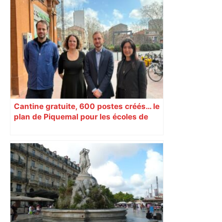
"On souhaite remettre un peu d’ordre" :
la mairie de Toulouse interdit le
commerce ambulant de 6 heures à
minuit dans ce grand quartier populaire
et prévoit des sanctions pour libérer
l’espace public – ladepeche.fr
Cantine gratuite, 600 postes créés… le
plan de Piquemal pour les écoles de
Toulouse