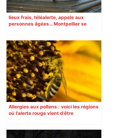
lieux frais, téléalerte, appels aux
personnes âgées… Montpellier se
prépare à une semaine étouffante
Allergies aux pollens : voici les régions
où l’alerte rouge vient d’être
déclenchée