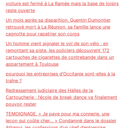
voiture est fermé à La Ramée mais la base de loisirs
reste ouverte
Un mois après sa disparition, Quentin Dumontier
retrouvé mort à La Réunion, sa famille lance une
cagnotte pour rapatrier son corps
Un homme vient signaler le vol de son vélo : en
remontant sa piste, les policiers découvrent 172
cartouches de cigarettes de contrebande dans un
appartement à Toulouse
pourquoi les entreprises d’Occitanie sont-elles à la
traîne ?
Redressement judiciaire des Halles de la
Cartoucherie : l’école de break dance va finalement
pouvoir rester
TEMOIGNAGE. « Je paye pour ma connerie, une
leçon qui coûte cher… » Condamné dans le dossier
Athanor, les confessions d’un chef d’entreprise