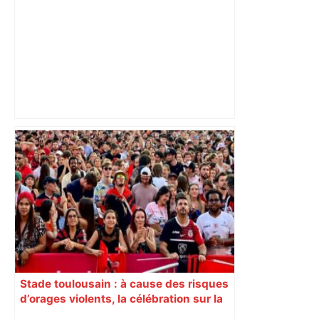
Mort mystérieuse près de Toulouse :
une émission de M6 revient sur l'affaire
Christian Abraham, retrouvé la gorge
tranchée et recouvert de feuilles il y a
deux ans – ladepeche.fr
Stade toulousain : à cause des risques
d’orages violents, la célébration sur la
place du Capitole est annulée ce