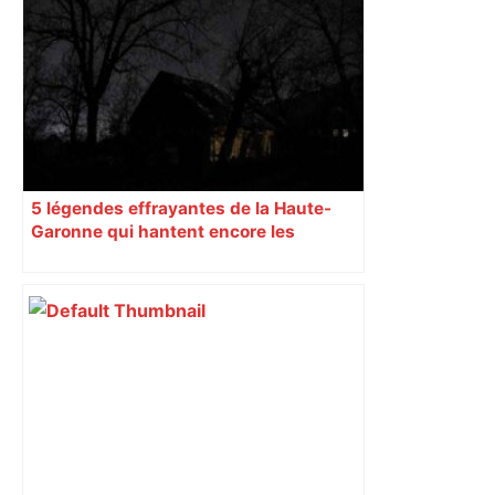
5 légendes effrayantes de la Haute-
Garonne qui hantent encore les
villages aujourd’hui