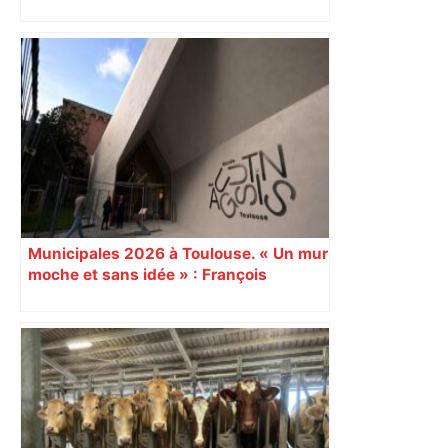
Narbonne après 48 heures de paralysie
Municipales 2026 à Toulouse. « Un mur
moche et sans idée » : François
Piquemal (LFI), un détracteur de plus
du nouvel accueil du musée des
Augustins