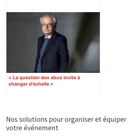
Toulouse
« La question des abus incite à
changer d’échelle »
Primary
Sidebar
Nos solutions pour organiser et équiper
votre événement