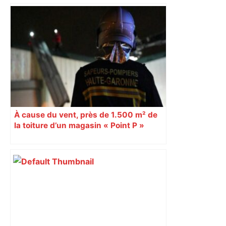
les agriculteurs manifestent malgré les
interdictions
À cause du vent, près de 1.500 m² de
la toiture d’un magasin « Point P »
s’effondrent à Toulouse