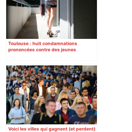
Aveyron
Toulouse : huit condamnations
prononcées contre des jeunes
impliqués dans la prostitution
d’adolescentes
Voici les villes qui gagnent (et perdent)