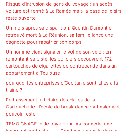
Risque d’intrusion de gens du voyage : un accès
voiture est fermé à La Ramée mais la base de loisirs
reste ouverte
Un mois après sa disparition, Quentin Dumontier
retrouvé mort à La Réunion, sa famille lance une
cagnotte pour rapatrier son corps
Un homme vient signaler le vol de son vélo : en
remontant sa piste, les policiers découvrent 172
cartouches de cigarettes de contrebande dans un
appartement à Toulouse
pourquoi les entreprises d’Occitanie sont-elles à la
traîne ?
Redressement judiciaire des Halles de la
Cartoucherie : l’école de break dance va finalement
pouvoir rester
TEMOIGNAGE. « Je paye pour ma connerie, une
leçon qui coûte cher… » Condamné dans le dossier