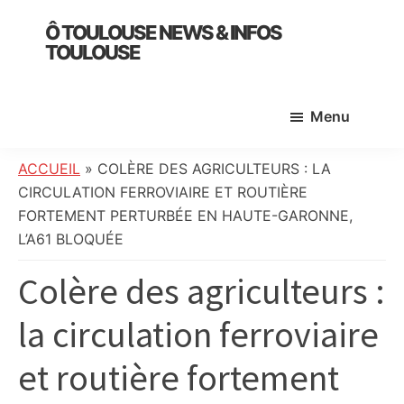
Skip
Skip
Skip
Ô TOULOUSE NEWS & INFOS
to
to
to
TOULOUSE
main
primary
footer
essentiel
content
sidebar
de
Menu
l’actualité
toulousaine
:
ACCUEIL
»
COLÈRE DES AGRICULTEURS : LA
info
CIRCULATION FERROVIAIRE ET ROUTIÈRE
locale,
FORTEMENT PERTURBÉE EN HAUTE-GARONNE,
société,
L’A61 BLOQUÉE
culture,
Colère des agriculteurs :
politique,
météo,
la circulation ferroviaire
faits
divers
et routière fortement
et
initiatives