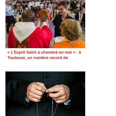
« L’Esprit Saint a cheminé en moi » : à
Toulouse, un nombre record de
confirmations d’adultes À l’occasion de
la Pentecôte, 15 000 personnes, dont
1 000 jeunes et adultes qui ont reçu la
confirmation, se sont rassemblées
dimanche 8 juin, au Parc des
expositions de Toulouse. Un
événement diocésain hors norme. 9
juin Reportage