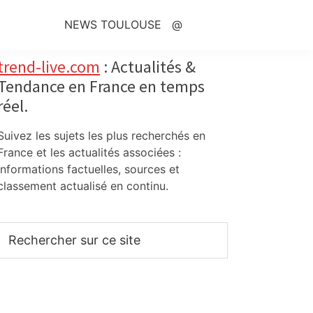
NEWS TOULOUSE
@
Primary
trend-live.com
: Actualités &
Tendance en France en temps
Sidebar
réel.
Suivez les sujets les plus recherchés en
France et les actualités associées :
informations factuelles, sources et
classement actualisé en continu.
Rechercher
sur
ce
site