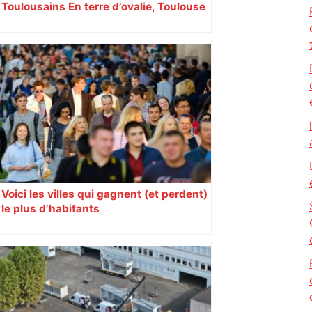
Toulousains En terre d’ovalie, Toulouse
est capitale avec son club, le Stade
toulousain, accumulant les titres, mais
revendiquant surtout son art du jeu en
mouvement, vif et spectaculaire.
Décryptage. Série (4 / 10)
Voici les villes qui gagnent (et perdent)
le plus d’habitants