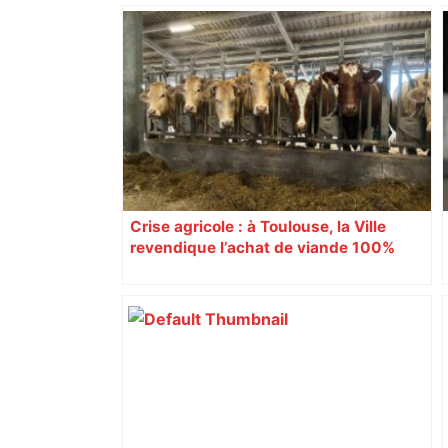
les agriculteurs manifestent malgré les
interdictions
Crise agricole : à Toulouse, la Ville
revendique l’achat de viande 100%
Sud-Ouest pour les cantines