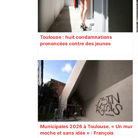
Toulouse : huit condamnations
prononcées contre des jeunes
impliqués dans la prostitution
d’adolescentes
Municipales 2026 à Toulouse. « Un mur
moche et sans idée » : François