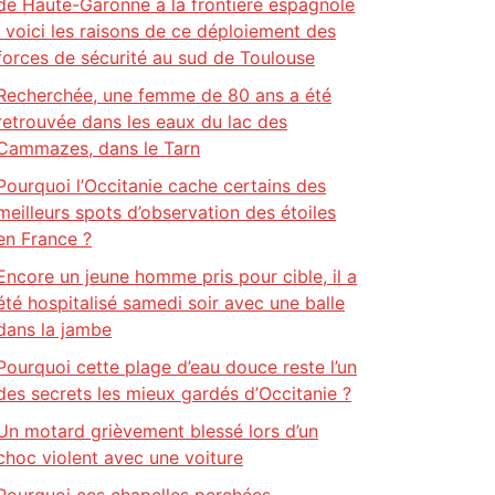
de Haute-Garonne à la frontière espagnole
: voici les raisons de ce déploiement des
forces de sécurité au sud de Toulouse
Recherchée, une femme de 80 ans a été
retrouvée dans les eaux du lac des
Cammazes, dans le Tarn
Pourquoi l’Occitanie cache certains des
meilleurs spots d’observation des étoiles
en France ?
Encore un jeune homme pris pour cible, il a
été hospitalisé samedi soir avec une balle
dans la jambe
Pourquoi cette plage d’eau douce reste l’un
des secrets les mieux gardés d’Occitanie ?
Un motard grièvement blessé lors d’un
choc violent avec une voiture