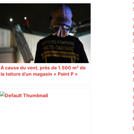
À cause du vent, près de 1.500 m² de
la toiture d’un magasin « Point P »
s’effondrent à Toulouse