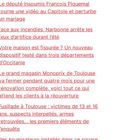
Le député Insoumis François Piquemal
tourne une vidéo au Capitole et perturbe
un mariage
face aux incendies, Narbonne arrête les
feux d’artifice durant l’été
Votre maison est fissurée ? Un nouveau
dispositif testé dans trois départements
d’Occitanie
Le grand magasin Monoprix de Toulouse
va fermer pendant quatre mois pour une
rénovation complète, voici tout ce qui
attend les clients à la réouverture
Fusillade à Toulouse : victimes de 13 et 16
ans, suspects interpellés, armes
retrouvées… les premiers éléments de
l’enquête
des brumisateurs installés dans ce square