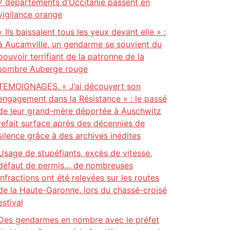
7 départements d’Occitanie passent en
vigilance orange
« Ils baissaient tous les yeux devant elle » :
à Aucamville, un gendarme se souvient du
pouvoir terrifiant de la patronne de la
sombre Auberge rouge
TEMOIGNAGES. « J’ai découvert son
engagement dans la Résistance » : le passé
de leur grand-mère déportée à Auschwitz
refait surface après des décennies de
silence grâce à des archives inédites
Usage de stupéfiants, excès de vitesse,
défaut de permis… de nombreuses
infractions ont été relevées sur les routes
de la Haute-Garonne, lors du chassé-croisé
estival
Des gendarmes en nombre avec le préfet