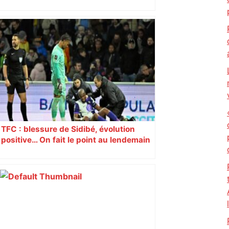
Les nouveautés du Salon du mariage
de Toulouse – ladepeche.fr
TFC : blessure de Sidibé, évolution
positive… On fait le point au lendemain
du fait de jeu dont a été victime le
défenseur toulousain