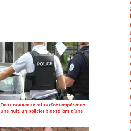
Prévisions météo du samedi 3 janvier
2026 à Toulouse – 20 Minutes
Deux nouveaux refus d’obtempérer en
une nuit, un policier blessé lors d’une
course poursuite dénonce « un
phénomène récurrent »