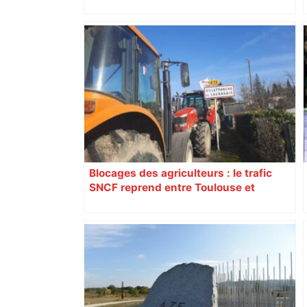
Piquemal (LFI), un détracteur de plus
du nouvel accueil du musée des
Augustins
Blocages des agriculteurs : le trafic
SNCF reprend entre Toulouse et
Narbonne après 48 heures de paralysie