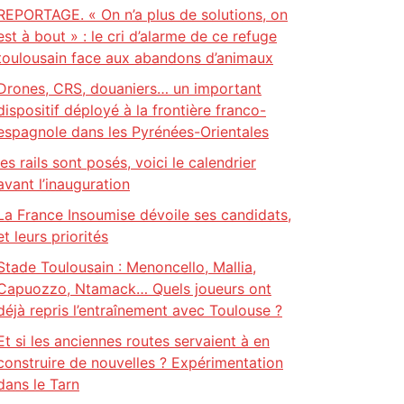
REPORTAGE. « On n’a plus de solutions, on
est à bout » : le cri d’alarme de ce refuge
toulousain face aux abandons d’animaux
Drones, CRS, douaniers… un important
dispositif déployé à la frontière franco-
espagnole dans les Pyrénées-Orientales
les rails sont posés, voici le calendrier
avant l’inauguration
La France Insoumise dévoile ses candidats,
et leurs priorités
Stade Toulousain : Menoncello, Mallia,
Capuozzo, Ntamack… Quels joueurs ont
déjà repris l’entraînement avec Toulouse ?
Et si les anciennes routes servaient à en
construire de nouvelles ? Expérimentation
dans le Tarn