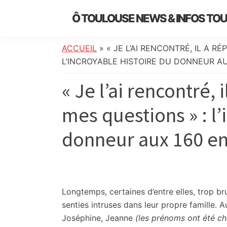
Skip
Skip
Skip
Skip
Ô TOULOUSE NEWS & INFOS TO
to
to
to
to
essentiel
primary
main
primary
footer
de
navigation
content
sidebar
ACCUEIL
»
« JE L’AI RENCONTRÉ, IL A 
l’actualité
L’INCROYABLE HISTOIRE DU DONNEUR A
toulousaine
« Je l’ai rencontré,
:
info
mes questions » : l’
locale,
société,
donneur aux 160 en
culture,
politique,
météo,
faits
divers
Longtemps, certaines d’entre elles, trop br
et
senties intruses dans leur propre famille. 
initiatives
Joséphine, Jeanne
(les prénoms ont été c