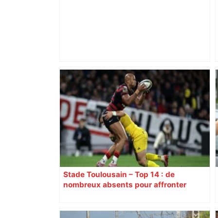
Hanoucca, une fête "des lumières" de
confession juive sous haute
surveillance policière qui a rassemblé
les fidèles au cinéma Pathé Gaumont à
Labège, près de Toulouse –
ladepeche.fr
Stade Toulousain – Top 14 : de
nombreux absents pour affronter
Perpignan, découvrez la composition
d’équipe