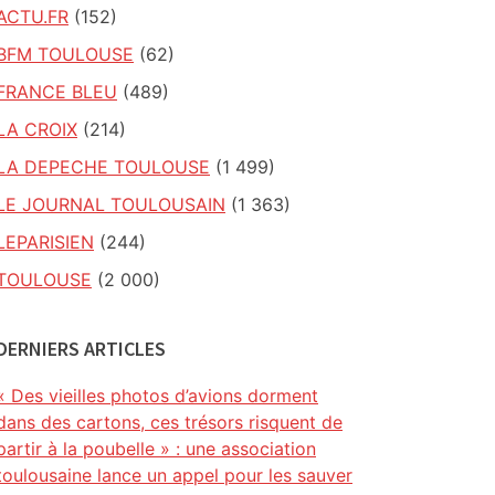
ACTU.FR
(152)
BFM TOULOUSE
(62)
FRANCE BLEU
(489)
LA CROIX
(214)
LA DEPECHE TOULOUSE
(1 499)
LE JOURNAL TOULOUSAIN
(1 363)
LEPARISIEN
(244)
TOULOUSE
(2 000)
DERNIERS ARTICLES
« Des vieilles photos d’avions dorment
dans des cartons, ces trésors risquent de
partir à la poubelle » : une association
toulousaine lance un appel pour les sauver