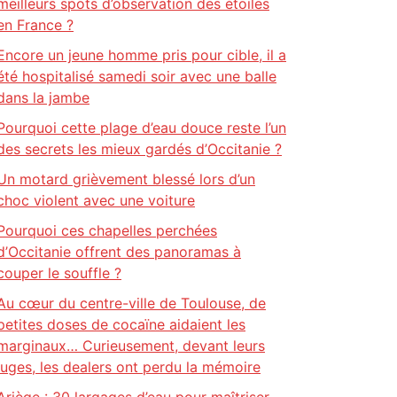
meilleurs spots d’observation des étoiles
en France ?
Encore un jeune homme pris pour cible, il a
été hospitalisé samedi soir avec une balle
dans la jambe
Pourquoi cette plage d’eau douce reste l’un
des secrets les mieux gardés d’Occitanie ?
Un motard grièvement blessé lors d’un
choc violent avec une voiture
Pourquoi ces chapelles perchées
d’Occitanie offrent des panoramas à
couper le souffle ?
Au cœur du centre-ville de Toulouse, de
petites doses de cocaïne aidaient les
marginaux… Curieusement, devant leurs
juges, les dealers ont perdu la mémoire