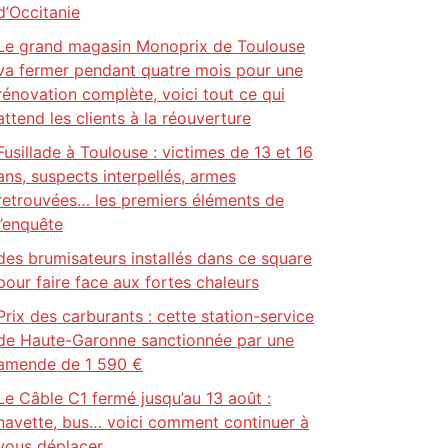
d’Occitanie
Le grand magasin Monoprix de Toulouse
va fermer pendant quatre mois pour une
rénovation complète, voici tout ce qui
attend les clients à la réouverture
Fusillade à Toulouse : victimes de 13 et 16
ans, suspects interpellés, armes
retrouvées… les premiers éléments de
l’enquête
des brumisateurs installés dans ce square
pour faire face aux fortes chaleurs
Prix des carburants : cette station-service
de Haute-Garonne sanctionnée par une
amende de 1 590 €
Le Câble C1 fermé jusqu’au 13 août :
navette, bus… voici comment continuer à
vous déplacer