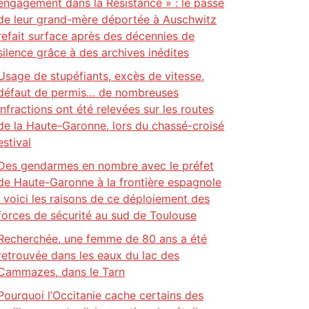
engagement dans la Résistance » : le passé
de leur grand-mère déportée à Auschwitz
refait surface après des décennies de
silence grâce à des archives inédites
Usage de stupéfiants, excès de vitesse,
défaut de permis… de nombreuses
infractions ont été relevées sur les routes
de la Haute-Garonne, lors du chassé-croisé
estival
Des gendarmes en nombre avec le préfet
de Haute-Garonne à la frontière espagnole
: voici les raisons de ce déploiement des
forces de sécurité au sud de Toulouse
Recherchée, une femme de 80 ans a été
retrouvée dans les eaux du lac des
Cammazes, dans le Tarn
Pourquoi l’Occitanie cache certains des