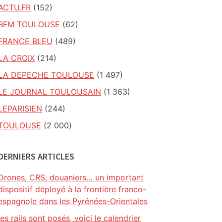
ACTU.FR
(152)
BFM TOULOUSE
(62)
FRANCE BLEU
(489)
LA CROIX
(214)
LA DEPECHE TOULOUSE
(1 497)
LE JOURNAL TOULOUSAIN
(1 363)
LEPARISIEN
(244)
TOULOUSE
(2 000)
DERNIERS ARTICLES
Drones, CRS, douaniers… un important
dispositif déployé à la frontière franco-
espagnole dans les Pyrénées-Orientales
les rails sont posés, voici le calendrier