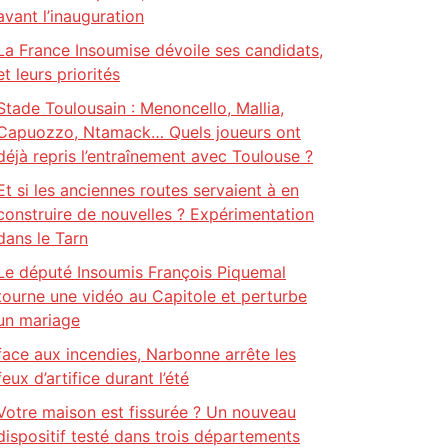
avant l’inauguration
La France Insoumise dévoile ses candidats,
et leurs priorités
Stade Toulousain : Menoncello, Mallia,
Capuozzo, Ntamack… Quels joueurs ont
déjà repris l’entraînement avec Toulouse ?
Et si les anciennes routes servaient à en
construire de nouvelles ? Expérimentation
dans le Tarn
Le député Insoumis François Piquemal
tourne une vidéo au Capitole et perturbe
un mariage
face aux incendies, Narbonne arrête les
feux d’artifice durant l’été
Votre maison est fissurée ? Un nouveau
dispositif testé dans trois départements