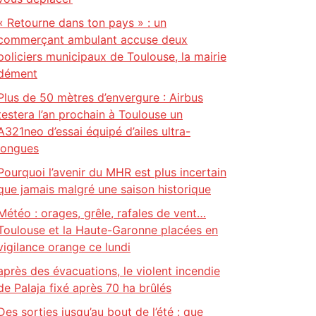
« Retourne dans ton pays » : un
commerçant ambulant accuse deux
policiers municipaux de Toulouse, la mairie
dément
Plus de 50 mètres d’envergure : Airbus
testera l’an prochain à Toulouse un
A321neo d’essai équipé d’ailes ultra-
longues
Pourquoi l’avenir du MHR est plus incertain
que jamais malgré une saison historique
Météo : orages, grêle, rafales de vent…
Toulouse et la Haute-Garonne placées en
vigilance orange ce lundi
après des évacuations, le violent incendie
de Palaja fixé après 70 ha brûlés
Des sorties jusqu’au bout de l’été : que