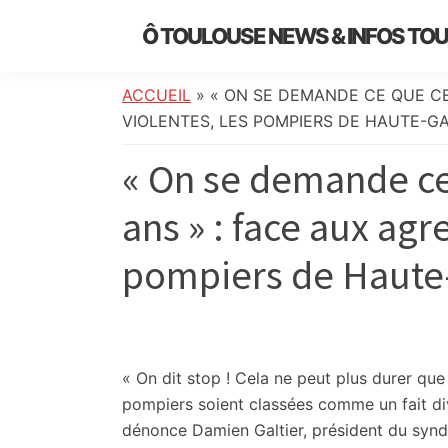
Skip
Skip
Skip
Skip
Ô TOULOUSE NEWS & INFOS TO
to
to
to
to
essentiel
primary
main
primary
footer
de
navigation
content
sidebar
ACCUEIL
»
« ON SE DEMANDE CE QUE CE
l’actualité
VIOLENTES, LES POMPIERS DE HAUTE-G
toulousaine
« On se demande ce
:
info
ans » : face aux agr
locale,
société,
pompiers de Haute
culture,
politique,
météo,
faits
divers
« On dit stop ! Cela ne peut plus durer que
et
pompiers soient classées comme un fait div
initiatives
dénonce Damien Galtier, président du syn