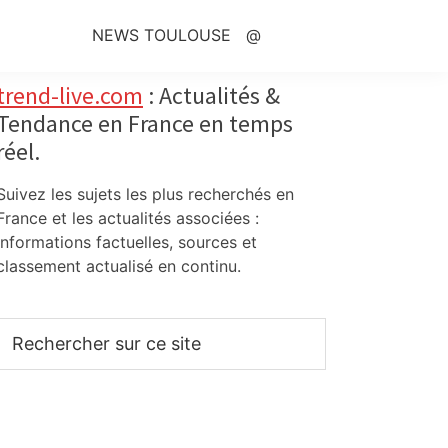
NEWS TOULOUSE
@
Primary
trend-live.com
: Actualités &
Tendance en France en temps
Sidebar
réel.
Suivez les sujets les plus recherchés en
France et les actualités associées :
informations factuelles, sources et
classement actualisé en continu.
Rechercher
sur
ce
site