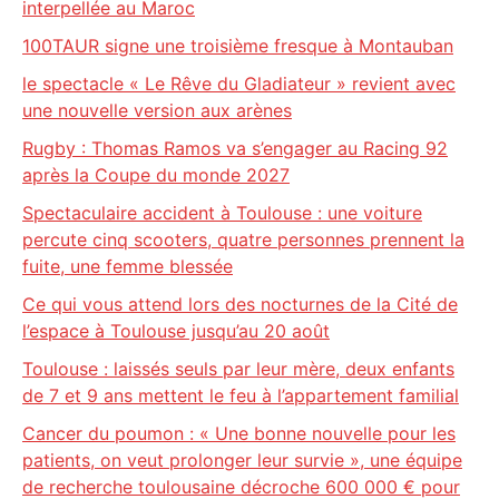
interpellée au Maroc
100TAUR signe une troisième fresque à Montauban
le spectacle « Le Rêve du Gladiateur » revient avec
une nouvelle version aux arènes
Rugby : Thomas Ramos va s’engager au Racing 92
après la Coupe du monde 2027
Spectaculaire accident à Toulouse : une voiture
percute cinq scooters, quatre personnes prennent la
fuite, une femme blessée
Ce qui vous attend lors des nocturnes de la Cité de
l’espace à Toulouse jusqu’au 20 août
Toulouse : laissés seuls par leur mère, deux enfants
de 7 et 9 ans mettent le feu à l’appartement familial
Cancer du poumon : « Une bonne nouvelle pour les
patients, on veut prolonger leur survie », une équipe
de recherche toulousaine décroche 600 000 € pour