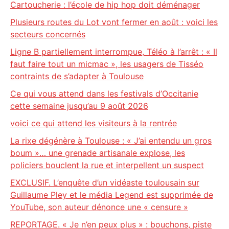
Cartoucherie : l’école de hip hop doit déménager
Plusieurs routes du Lot vont fermer en août : voici les
secteurs concernés
Ligne B partiellement interrompue, Téléo à l’arrêt : « Il
faut faire tout un micmac », les usagers de Tisséo
contraints de s’adapter à Toulouse
Ce qui vous attend dans les festivals d’Occitanie
cette semaine jusqu’au 9 août 2026
voici ce qui attend les visiteurs à la rentrée
La rixe dégénère à Toulouse : « J’ai entendu un gros
boum »… une grenade artisanale explose, les
policiers bouclent la rue et interpellent un suspect
EXCLUSIF. L’enquête d’un vidéaste toulousain sur
Guillaume Pley et le média Legend est supprimée de
YouTube, son auteur dénonce une « censure »
REPORTAGE. « Je n’en peux plus » : bouchons, piste