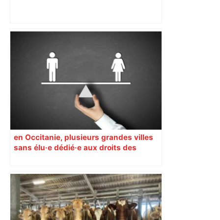
Top 14: comment Perpignan a une
nouvelle fois fait tomber Toulouse? –
RMC Sport
en Occitanie, plusieurs grandes villes
sans élu·e dédié·e aux droits des
femmes