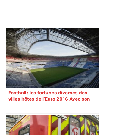
Au cœur du quotidien d'une infirmière
du CHU de Toulouse – Sud Radio
Football : les fortunes diverses des
villes hôtes de l’Euro 2016 Avec son
nouveau « Grand Stade » inauguré
samedi 9 janvier, Lyon se prépare à
vivre un Euro exaltant grâce à un tirage
au sort favorable. Toutes les cités n’ont
pas été aussi gâtées.