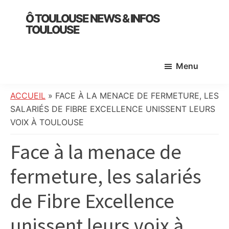
Skip
Skip
Skip
Ô TOULOUSE NEWS & INFOS
to
to
to
TOULOUSE
main
primary
footer
essentiel
content
sidebar
de
Menu
l’actualité
toulousaine
:
ACCUEIL
»
FACE À LA MENACE DE FERMETURE, LES
info
SALARIÉS DE FIBRE EXCELLENCE UNISSENT LEURS
locale,
VOIX À TOULOUSE
société,
Face à la menace de
culture,
politique,
fermeture, les salariés
météo,
faits
de Fibre Excellence
divers
et
unissent leurs voix à
initiatives