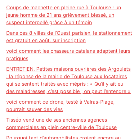
Coups de machette en pleine rue à Toulouse : un
jeune homme de 21 ans grièvement blessé, un
suspect interpellé grâce à un témoin
Dans ces 8 villes de l’Ouest parisien, le stationnement
est gratuit en août, sur inscription
voici comment les chasseurs catalans adaptent leurs
pratiques
ENTRETIEN. Petites maisons ouvrières des Argoulets
: la réponse de la mairie de Toulouse aux locataires
qui se sentent traités avec mépris : « Qu’il y ait eu
des maladresses, c’est possible ; on peut l’entendre »
voici comment ce drone, testé à Valras-Plage,
pourrait sauver des vies
Tisséo vend une de ses anciennes agences
commerciales en plein centre-ville de Toulouse
Pourquoi tant d’automobilistes croient encore au