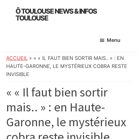
Skip
Skip
Skip
Ô TOULOUSE NEWS & INFOS
to
to
to
TOULOUSE
main
primary
footer
essentiel
content
sidebar
de
Menu
l’actualité
toulousaine
:
ACCUEIL
»
« « IL FAUT BIEN SORTIR MAIS.. » : EN
info
HAUTE-GARONNE, LE MYSTÉRIEUX COBRA RESTE
locale,
INVISIBLE
société,
« « Il faut bien sortir
culture,
politique,
mais.. » : en Haute-
météo,
faits
Garonne, le mystérieux
divers
et
cobra reste invisible
initiatives