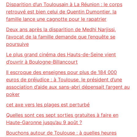
Disparition d’un Toulousain à La Réunion : le corps
retrouvé est bien celui de Quentin Dumontier, la
famille lance une cagnotte pour le rapatrier
Deux ans après la disparition de Medhi Narjissi,
l’avocat de la famille demande que l’enquête se
poursuive
Le plus grand cinéma des Hauts-de-Seine vient
d’ouvrir à Boulogne-Billancourt
Il escroque des enseignes pour plus de 184 000
euros de préjudice : à Toulouse, le président d’une
association d’aide aux sans-abri dépensait l’argent au
poker
cet axe vers les plages est perturbé
Quelles sont ces sept sorties gratuites à faire en
Haute-Garonne jusqu’au 9 août ?
Bouchons autour de Toulouse : à quelles heures