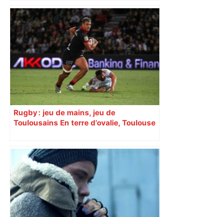
Alliance PS/LFI à Toulouse : Marc
Sztulman claque la porte – RMC
Rugby : jeu de mains, jeu de
Toulousains En terre d’ovalie, Toulouse
est capitale avec son club, le Stade
toulousain, accumulant les titres, mais
revendiquant surtout son art du jeu en
mouvement, vif et spectaculaire.
Décryptage. Série (4 / 10)