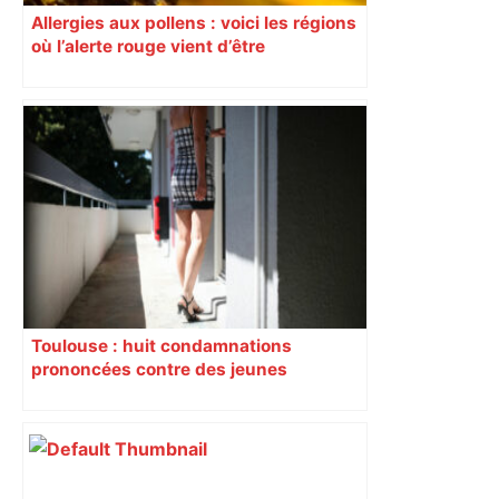
Allergies aux pollens : voici les régions
où l’alerte rouge vient d’être
déclenchée
Toulouse : huit condamnations
prononcées contre des jeunes
impliqués dans la prostitution
d’adolescentes