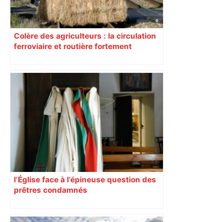
Colère des agriculteurs : la circulation
ferroviaire et routière fortement
perturbée en Haute-Garonne, l’A61
bloquée
l’Église face à l’épineuse question des
prêtres condamnés