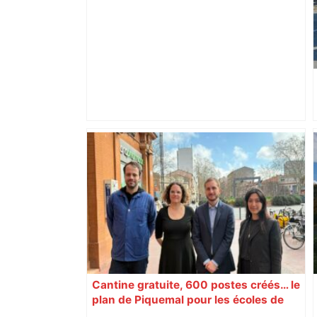
Vous pensiez que c’était comme une
voiture ? La vérité sur les avions qui
reculent – ici.fr
Cantine gratuite, 600 postes créés… le
plan de Piquemal pour les écoles de
Toulouse