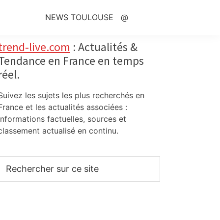
NEWS TOULOUSE
@
Primary
trend-live.com
: Actualités &
Tendance en France en temps
Sidebar
réel.
Suivez les sujets les plus recherchés en
France et les actualités associées :
informations factuelles, sources et
classement actualisé en continu.
Rechercher
sur
ce
site