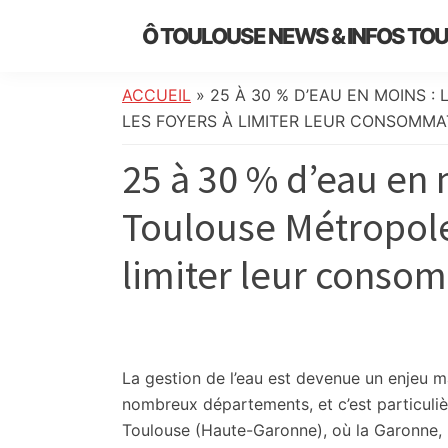
Skip
Skip
Skip
Skip
Ô TOULOUSE NEWS & INFOS TO
to
to
to
to
essentiel
primary
main
primary
footer
de
navigation
content
sidebar
ACCUEIL
»
25 À 30 % D’EAU EN MOINS 
l’actualité
LES FOYERS À LIMITER LEUR CONSOMMA
toulousaine
25 à 30 % d’eau en 
:
info
Toulouse Métropole 
locale,
société,
limiter leur conso
culture,
politique,
météo,
faits
divers
La gestion de l’eau est devenue un enjeu 
et
nombreux départements, et c’est particuliè
initiatives
Toulouse (Haute-Garonne), où la Garonne, 