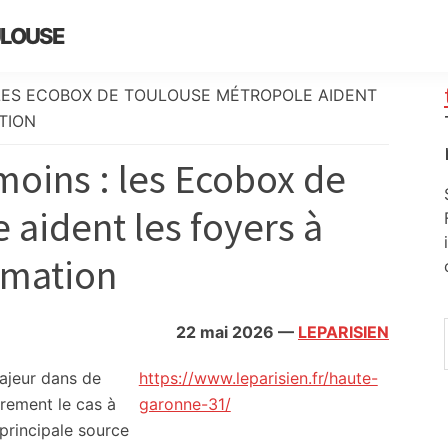
ULOUSE
: LES ECOBOX DE TOULOUSE MÉTROPOLE AIDENT
TION
moins : les Ecobox de
aident les foyers à
mmation
22 mai 2026
—
LEPARISIEN
majeur dans de
https://www.leparisien.fr/haute-
rement le cas à
garonne-31/
principale source