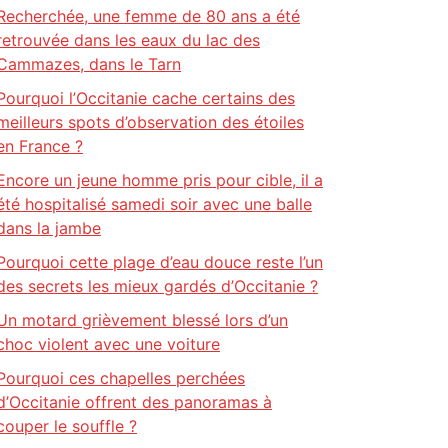
Recherchée, une femme de 80 ans a été
retrouvée dans les eaux du lac des
Cammazes, dans le Tarn
Pourquoi l’Occitanie cache certains des
meilleurs spots d’observation des étoiles
en France ?
Encore un jeune homme pris pour cible, il a
été hospitalisé samedi soir avec une balle
dans la jambe
Pourquoi cette plage d’eau douce reste l’un
des secrets les mieux gardés d’Occitanie ?
Un motard grièvement blessé lors d’un
choc violent avec une voiture
Pourquoi ces chapelles perchées
d’Occitanie offrent des panoramas à
couper le souffle ?