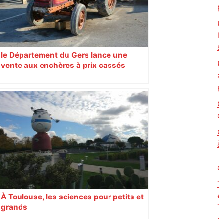
le Département du Gers lance une
vente aux enchères à prix cassés
À Toulouse, les sciences pour petits et
grands