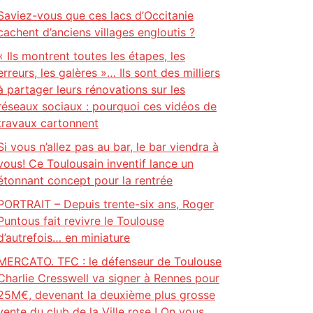
Saviez-vous que ces lacs d’Occitanie
cachent d’anciens villages engloutis ?
« Ils montrent toutes les étapes, les
erreurs, les galères »… Ils sont des milliers
à partager leurs rénovations sur les
réseaux sociaux : pourquoi ces vidéos de
travaux cartonnent
Si vous n’allez pas au bar, le bar viendra à
vous! Ce Toulousain inventif lance un
étonnant concept pour la rentrée
PORTRAIT – Depuis trente-six ans, Roger
Puntous fait revivre le Toulouse
d’autrefois… en miniature
MERCATO. TFC : le défenseur de Toulouse
Charlie Cresswell va signer à Rennes pour
25M€, devenant la deuxième plus grosse
vente du club de la Ville rose ! On vous