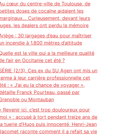
Au cœur du centre-ville de Toulouse, de
petites doses de cocaïne aidaient les
marginaux… Curieusement, devant leurs
juges, les dealers ont perdu la mémoire
Ariège : 30 largages d’eau pour maîtriser
un incendie à 1.800 mètres d’altitude
Quelle est la ville qui a la meilleure qualité
de l’air en Occitanie cet été ?
SÉRIE (2/3). Ces ex du SU Agen ont mis un
terme à leur carrière professionnelle cet
été : « J’ai eu la chance de voyager »,
détaille Franck Pourteau, passé par
Grenoble ou Montauban
« Revenir ici, c’est trop douloureux pour
moi » : accusé à tort pendant treize ans de
la tuerie d’Huos puis innocenté, Henri-Jean
Jacomet raconte comment il a refait sa vie