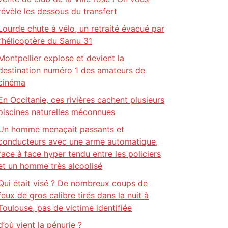
révèle les dessous du transfert
Lourde chute à vélo, un retraité évacué par
l’hélicoptère du Samu 31
Montpellier explose et devient la
destination numéro 1 des amateurs de
cinéma
En Occitanie, ces rivières cachent plusieurs
piscines naturelles méconnues
Un homme menaçait passants et
conducteurs avec une arme automatique,
face à face hyper tendu entre les policiers
et un homme très alcoolisé
Qui était visé ? De nombreux coups de
feux de gros calibre tirés dans la nuit à
Toulouse, pas de victime identifiée
d’où vient la pénurie ?