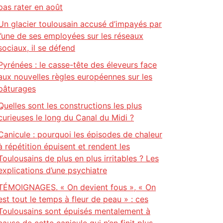
pas rater en août
Un glacier toulousain accusé d’impayés par
l’une de ses employées sur les réseaux
sociaux, il se défend
Pyrénées : le casse-tête des éleveurs face
aux nouvelles règles européennes sur les
pâturages
Quelles sont les constructions les plus
curieuses le long du Canal du Midi ?
Canicule : pourquoi les épisodes de chaleur
à répétition épuisent et rendent les
Toulousains de plus en plus irritables ? Les
explications d’une psychiatre
TÉMOIGNAGES. « On devient fous », « On
est tout le temps à fleur de peau » : ces
Toulousains sont épuisés mentalement à