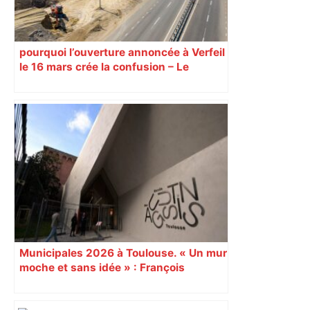
pourquoi l’ouverture annoncée à Verfeil
le 16 mars crée la confusion – Le
Journal Toulousain
Municipales 2026 à Toulouse. « Un mur
moche et sans idée » : François
Piquemal (LFI), un détracteur de plus
du nouvel accueil du musée des