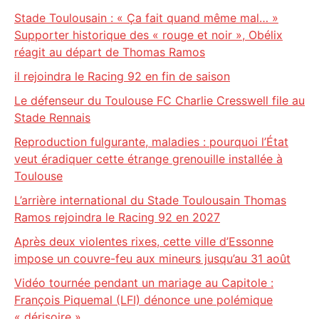
Stade Toulousain : « Ça fait quand même mal… »
Supporter historique des « rouge et noir », Obélix
réagit au départ de Thomas Ramos
il rejoindra le Racing 92 en fin de saison
Le défenseur du Toulouse FC Charlie Cresswell file au
Stade Rennais
Reproduction fulgurante, maladies : pourquoi l’État
veut éradiquer cette étrange grenouille installée à
Toulouse
L’arrière international du Stade Toulousain Thomas
Ramos rejoindra le Racing 92 en 2027
Après deux violentes rixes, cette ville d’Essonne
impose un couvre-feu aux mineurs jusqu’au 31 août
Vidéo tournée pendant un mariage au Capitole :
François Piquemal (LFI) dénonce une polémique
« dérisoire »