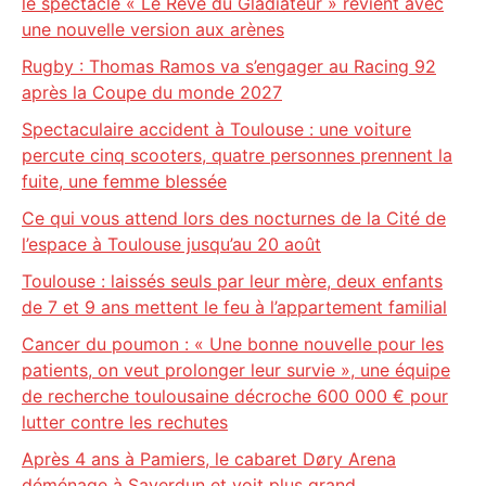
le spectacle « Le Rêve du Gladiateur » revient avec
une nouvelle version aux arènes
Rugby : Thomas Ramos va s’engager au Racing 92
après la Coupe du monde 2027
Spectaculaire accident à Toulouse : une voiture
percute cinq scooters, quatre personnes prennent la
fuite, une femme blessée
Ce qui vous attend lors des nocturnes de la Cité de
l’espace à Toulouse jusqu’au 20 août
Toulouse : laissés seuls par leur mère, deux enfants
de 7 et 9 ans mettent le feu à l’appartement familial
Cancer du poumon : « Une bonne nouvelle pour les
patients, on veut prolonger leur survie », une équipe
de recherche toulousaine décroche 600 000 € pour
lutter contre les rechutes
Après 4 ans à Pamiers, le cabaret Døry Arena
déménage à Saverdun et voit plus grand