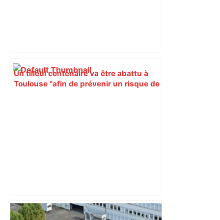
Un tilleul centenaire va être abattu à
Toulouse "afin de prévenir un risque de
chute sur la façade", et deux nouveaux
arbres seront plantés à la place –
ladepeche.fr
Lyon – Stade Toulousain : comment