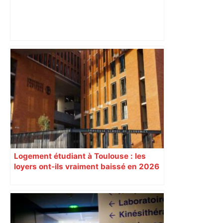
Alliance PS/LFI à Toulouse : Marc
Sztulman claque la porte – RMC
Logement étudiant à Toulouse : les
loyers ont-ils vraiment baissé en 2026
? Le vrai prix par quartier