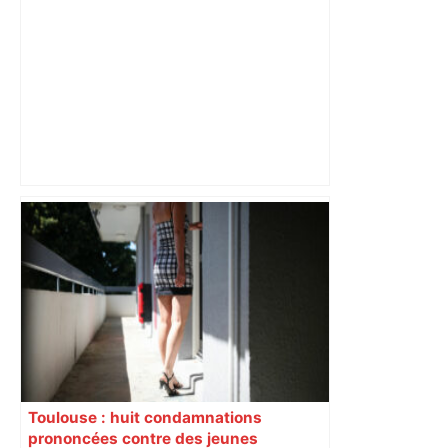
Près de Toulouse : dans cette zone
économique, un axe majeur va être
fermé en fin de soirée, voici les
déviations – Actu.fr
Toulouse : huit condamnations
prononcées contre des jeunes