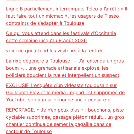
Ligne B partiellement interrompue, Téléo à l’arrêt : « Il
faut faire tout un micmac », les usagers de Tisséo
contraints de s’adapter à Toulouse
Ce qui vous attend dans les festivals d’Occitanie
cette semaine jusqu’au 9 août 2026
voici ce qui attend les visiteurs à la rentrée
La rixe dégénère à Toulouse : « J’ai entendu un gros
boum »… une grenade artisanale explose, les
policiers bouclent la rue et interpellent un suspect
EXCLUSIF. L’enquête d’un vidéaste toulousain sur
Guillaume Pley et le média Legend est supprimée de
YouTube, son auteur dénonce une « censure »
REPORTAGE. « Je n’en peux plus » : bouchons, piste
cyclable supprimée, passage piéton réduit… un gros
chantier continue de semer la pagaille dans ce
secteur de Toulouse