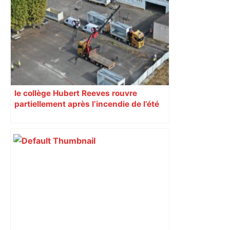
Toulouse a frappé fort à Lyon pour
conclure une semaine agitée –
ladepeche.fr
le collège Hubert Reeves rouvre
partiellement après l’incendie de l’été