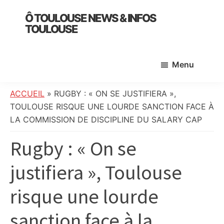
Skip
Skip
Skip
Ô TOULOUSE NEWS & INFOS
to
to
to
TOULOUSE
main
primary
footer
essentiel
content
sidebar
de
Menu
l’actualité
toulousaine
:
ACCUEIL
»
RUGBY : « ON SE JUSTIFIERA »,
info
TOULOUSE RISQUE UNE LOURDE SANCTION FACE À
locale,
LA COMMISSION DE DISCIPLINE DU SALARY CAP
société,
Rugby : « On se
culture,
politique,
justifiera », Toulouse
météo,
faits
risque une lourde
divers
et
sanction face à la
initiatives