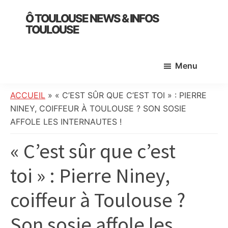
Skip
Skip
Skip
Ô TOULOUSE NEWS & INFOS
to
to
to
TOULOUSE
main
primary
footer
essentiel
content
sidebar
de
Menu
l’actualité
toulousaine
:
ACCUEIL
»
« C’EST SÛR QUE C’EST TOI » : PIERRE
info
NINEY, COIFFEUR À TOULOUSE ? SON SOSIE
locale,
AFFOLE LES INTERNAUTES !
société,
« C’est sûr que c’est
culture,
politique,
toi » : Pierre Niney,
météo,
faits
coiffeur à Toulouse ?
divers
et
Son sosie affole les
initiatives