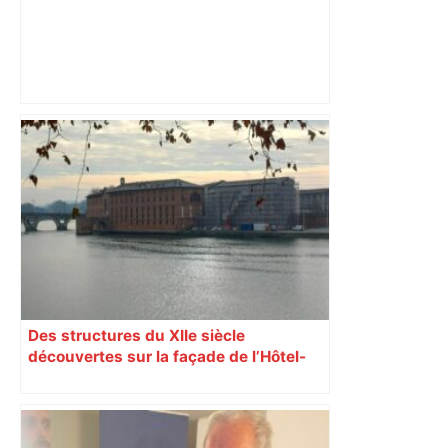
"C’est l’une des plus fortes
fréquentations du circuit" : Toulouse
est-elle la capitale du poker amateur –
ladepeche.fr
Des structures du XIIe siècle
découvertes sur la façade de l’Hôtel-
Dieu à Toulouse