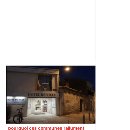
Municipales 2026 à Toulouse : voiture,
métro et train encombrent la campagne
électorale – – Le Mans.maville.com
pourquoi ces communes rallument