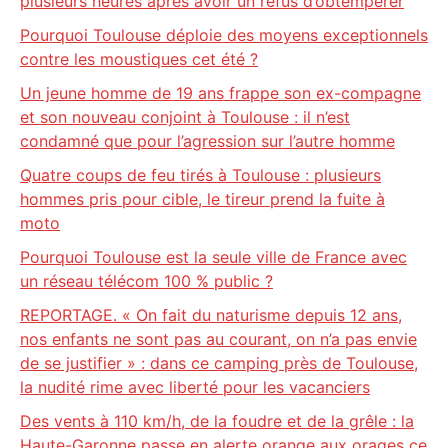
plusieurs heures après avoir un refus d’obtempérer
Pourquoi Toulouse déploie des moyens exceptionnels
contre les moustiques cet été ?
Un jeune homme de 19 ans frappe son ex-compagne
et son nouveau conjoint à Toulouse : il n’est
condamné que pour l’agression sur l’autre homme
Quatre coups de feu tirés à Toulouse : plusieurs
hommes pris pour cible, le tireur prend la fuite à
moto
Pourquoi Toulouse est la seule ville de France avec
un réseau télécom 100 % public ?
REPORTAGE. « On fait du naturisme depuis 12 ans,
nos enfants ne sont pas au courant, on n’a pas envie
de se justifier » : dans ce camping près de Toulouse,
la nudité rime avec liberté pour les vacanciers
Des vents à 110 km/h, de la foudre et de la grêle : la
Haute-Garonne passe en alerte orange aux orages ce