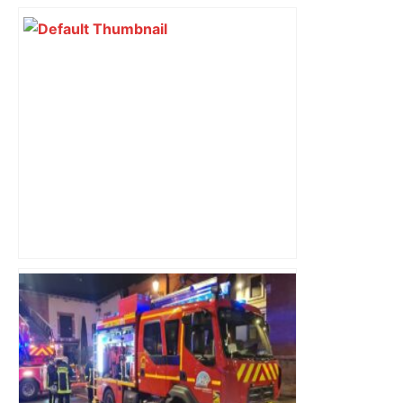
A Toulouse, Bear Brothers distille
alcools et savoir-faire – ToulÉco