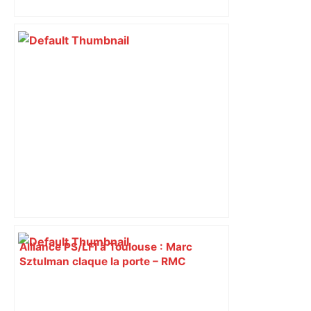
Piquemal (LFI), un détracteur de plus
du nouvel accueil du musée des
Augustins
Alliance PS/LFI à Toulouse : Marc
Sztulman claque la porte – RMC