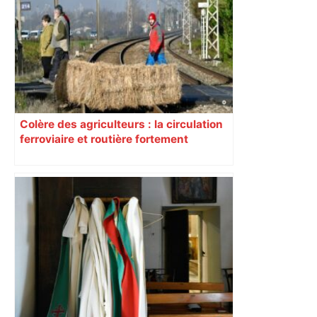
une lueur d'espoir pour l'immobilier à
Toulouse ? – Actu.fr
Colère des agriculteurs : la circulation
ferroviaire et routière fortement
perturbée en Haute-Garonne, l’A61
bloquée