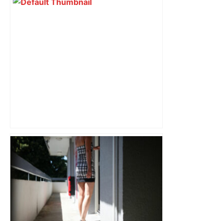
Près de Toulouse : dans cette zone
économique, un axe majeur va être
fermé en fin de soirée, voici les
déviations – Actu.fr