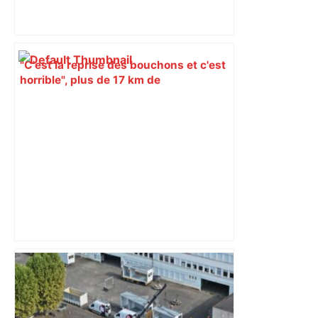
"C'est la reprise des bouchons et c'est
horrible", plus de 17 km de
ralentissements autour de Toulouse ce
jeudi matin, on vous donne les
secteurs à éviter – ladepeche.fr
Homme de 22 ans grièvement blessé
par balle à Toulouse : le chauffeur et le
tireur présumés écroués pour
"tentative de meurtre en bande