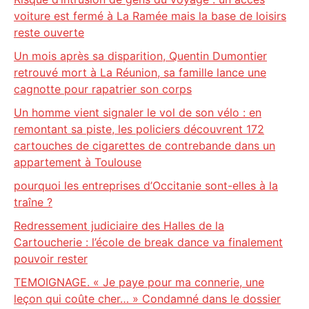
voiture est fermé à La Ramée mais la base de loisirs
reste ouverte
Un mois après sa disparition, Quentin Dumontier
retrouvé mort à La Réunion, sa famille lance une
cagnotte pour rapatrier son corps
Un homme vient signaler le vol de son vélo : en
remontant sa piste, les policiers découvrent 172
cartouches de cigarettes de contrebande dans un
appartement à Toulouse
pourquoi les entreprises d’Occitanie sont-elles à la
traîne ?
Redressement judiciaire des Halles de la
Cartoucherie : l’école de break dance va finalement
pouvoir rester
TEMOIGNAGE. « Je paye pour ma connerie, une
leçon qui coûte cher… » Condamné dans le dossier