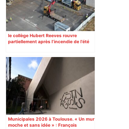
organisée" et "association de
malfaiteurs" – ladepeche.fr
le collège Hubert Reeves rouvre
partiellement après l’incendie de l’été
Municipales 2026 à Toulouse. « Un mur
moche et sans idée » : François