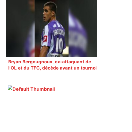
Bryan Bergougnoux, ex-attaquant de
l’OL et du TFC, décède avant un tournoi
à Toulouse