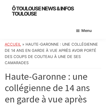
Skip
Skip
Skip
Ô TOULOUSE NEWS & INFOS
to
to
to
TOULOUSE
main
primary
footer
essentiel
content
sidebar
de
Menu
l’actualité
toulousaine
:
ACCUEIL
»
HAUTE-GARONNE : UNE COLLÉGIENNE
info
DE 14 ANS EN GARDE À VUE APRÈS AVOIR PORTÉ
locale,
DES COUPS DE COUTEAU À UNE DE SES
société,
CAMARADES
culture,
Haute-Garonne : une
politique,
météo,
collégienne de 14 ans
faits
divers
en garde à vue après
et
initiatives