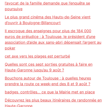
l’avocat de la famille demande que l’enquête se
poursuive
Le plus grand cinéma des Hauts-de-Seine vient
d’ouvrir à Boulogne-Billancourt
Il escroque des enseignes pour plus de 184 000
euros de préjudice : à Toulouse, le président d’une
association d’aide aux sans-abri dépensait l’argent au
poker
cet axe vers les plages est perturbé
Quelles sont ces sept sorties gratuites à faire en
Haute-Garonne jusqu’au 9 août ?
Bouchons autour de Toulouse : à quelles heures
prendre la route ce week-end des 8 et 9 août ?
badges, contrôles… ce que la Mairie met en place
Découvrez les plus beaux itinéraires de randonnée en
Haute-Garonne