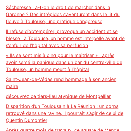
Sécheresse : a-t-on le droit de marcher dans la
Garonne ? Des intrépides s’aventurent dans le lit du
fleuve à Toulouse, une pratique dangereuse
Il refuse d’obtempérer, provoque un accident et se
blesse : à Toulouse, un homme est interpellé avant de
s’enfuir de l’hôpital avec sa perfusion
« Ils se sont mis à cinq pour le maîtriser » : après
avoir semé la panique dans un bar du centre-ville de
Toulouse, un homme meurt à l’hôpital
Saint-Jean-de-Védas rend hommage à son ancien
maire
découvrez ce tiers-lieu atypique de Montpellier
Disparition d’un Toulousain à La Réunion : un corps
retrouvé dans une ravine, il pourrait s’agir de celui de
Quentin Dumontier
Après quatre mois de travaux, ce square de Mende