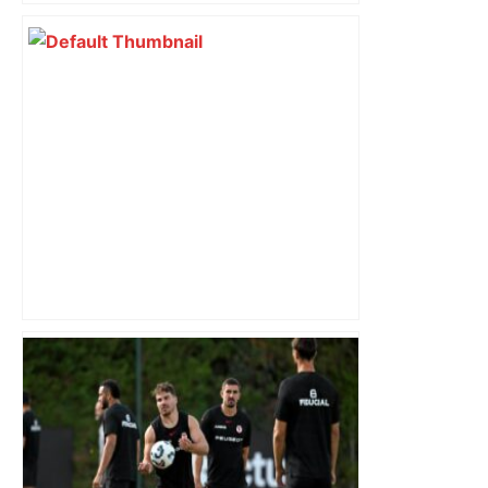
Après la fusion avec la liste PS
Toulouse, le candidat LFI salue "une
dynamique qui nous oblige à la
responsabilité" – Franceinfo