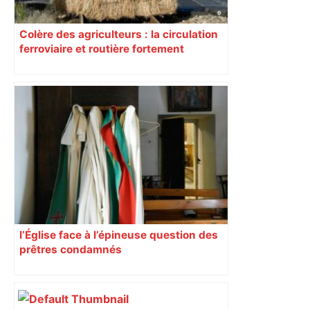
Colère des agriculteurs : la circulation
ferroviaire et routière fortement
perturbée en Haute-Garonne, l’A61
bloquée
l’Église face à l’épineuse question des
prêtres condamnés