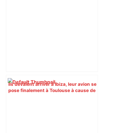
Ils devaient arriver à Ibiza, leur avion se
pose finalement à Toulouse à cause de
deux passagers perturbateurs… Les
auteurs condamnés à une peine de
prison et à une forte amende –
ladepeche.fr