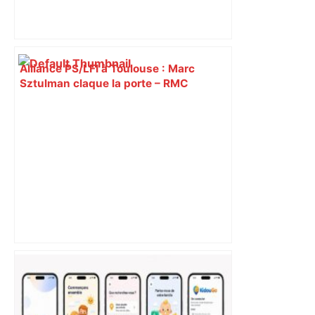
Alliance PS/LFI à Toulouse : Marc
Sztulman claque la porte – RMC
À Toulouse, la production d'un
paracétamol français prend beaucoup
de retard – La Tribune