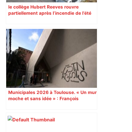
le collège Hubert Reeves rouvre
partiellement après l’incendie de l’été
Municipales 2026 à Toulouse. « Un mur
moche et sans idée » : François
Piquemal (LFI), un détracteur de plus
du nouvel accueil du musée des
Augustins