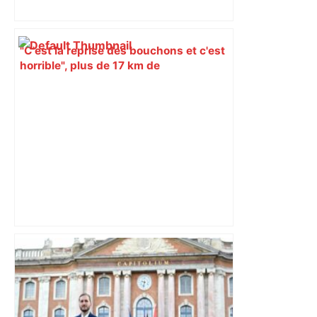
"C'est la reprise des bouchons et c'est
horrible", plus de 17 km de
ralentissements autour de Toulouse ce
jeudi matin, on vous donne les
secteurs à éviter – ladepeche.fr
"C’est l’une des plus fortes
fréquentations du circuit" : Toulouse
est-elle la capitale du poker amateur –
ladepeche.fr