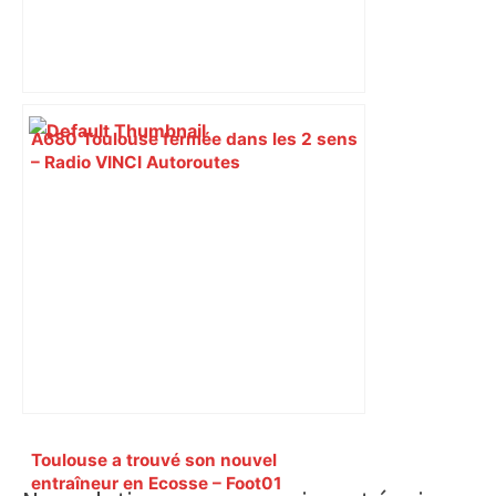
A680 Toulouse fermée dans les 2 sens
– Radio VINCI Autoroutes
Primary
Toulouse a trouvé son nouvel
Sidebar
entraîneur en Ecosse – Foot01