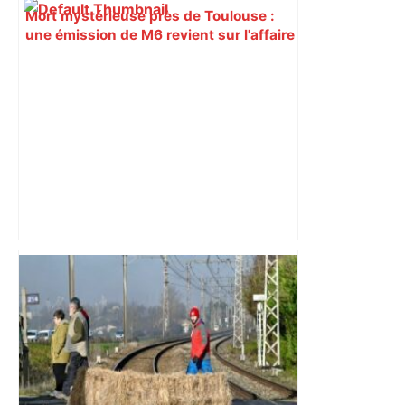
Mort mystérieuse près de Toulouse :
une émission de M6 revient sur l'affaire
Christian Abraham, retrouvé la gorge
tranchée et recouvert de feuilles il y a
deux ans – ladepeche.fr
Près de Toulouse : dans cette zone
économique, un axe majeur va être
fermé en fin de soirée, voici les
déviations – Actu.fr