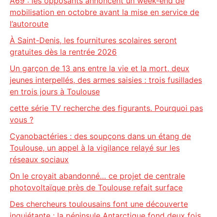
A69 : les opposants annoncent un week-end de
mobilisation en octobre avant la mise en service de
l’autoroute
À Saint-Denis, les fournitures scolaires seront
gratuites dès la rentrée 2026
Un garçon de 13 ans entre la vie et la mort, deux
jeunes interpellés, des armes saisies : trois fusillades
en trois jours à Toulouse
cette série TV recherche des figurants. Pourquoi pas
vous ?
Cyanobactéries : des soupçons dans un étang de
Toulouse, un appel à la vigilance relayé sur les
réseaux sociaux
On le croyait abandonné… ce projet de centrale
photovoltaïque près de Toulouse refait surface
Des chercheurs toulousains font une découverte
inquiétante : la péninsule Antarctique fond deux fois