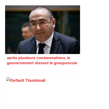
Les arbitres de la finale 2024 et 2025
seront au sifflet des demi-finales –
Rugbyrama
après plusieurs condamnations, le
gouvernement dissout le groupuscule
d’extrême droite d’Albi