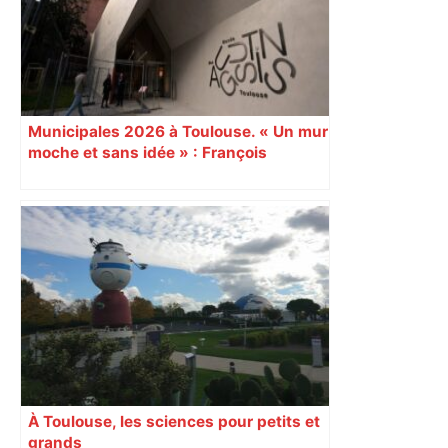
Municipales 2026 à Toulouse. « Un mur
moche et sans idée » : François
Piquemal (LFI), un détracteur de plus
du nouvel accueil du musée des
Augustins
À Toulouse, les sciences pour petits et
grands