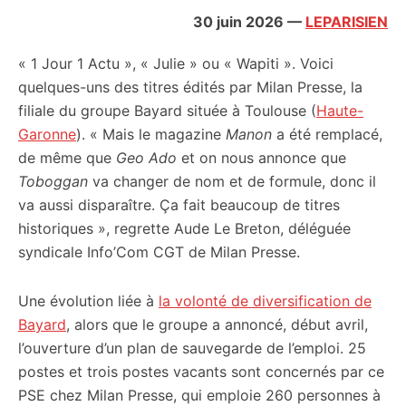
citoyennes
30 juin 2026
—
LEPARISIEN
« 1 Jour 1 Actu », « Julie » ou « Wapiti ». Voici
quelques-uns des titres édités par Milan Presse, la
filiale du groupe Bayard située à Toulouse (
Haute-
Garonne
). « Mais le magazine
Manon
a été remplacé,
de même que
Geo Ado
et on nous annonce que
Toboggan
va changer de nom et de formule, donc il
va aussi disparaître. Ça fait beaucoup de titres
historiques », regrette Aude Le Breton, déléguée
syndicale Info’Com CGT de Milan Presse.
Une évolution liée à
la volonté de diversification de
Bayard
, alors que le groupe a annoncé, début avril,
l’ouverture d’un plan de sauvegarde de l’emploi. 25
postes et trois postes vacants sont concernés par ce
PSE chez Milan Presse, qui emploie 260 personnes à