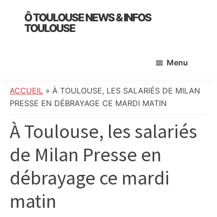
Skip
Skip
Skip
Ô TOULOUSE NEWS & INFOS
to
to
to
TOULOUSE
main
primary
footer
essentiel
content
sidebar
de
Menu
l’actualité
toulousaine
:
ACCUEIL
»
À TOULOUSE, LES SALARIÉS DE MILAN
info
PRESSE EN DÉBRAYAGE CE MARDI MATIN
locale,
À Toulouse, les salariés
société,
culture,
de Milan Presse en
politique,
météo,
débrayage ce mardi
faits
divers
matin
et
initiatives