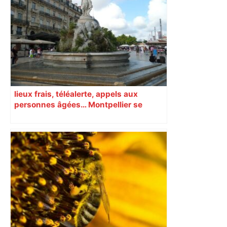
temps encore ? Toulouse et l'UBB aux
aguets – Rugbynistere
lieux frais, téléalerte, appels aux
personnes âgées… Montpellier se
prépare à une semaine étouffante