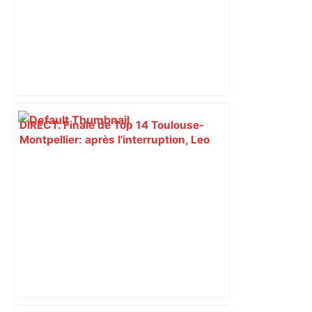
DIRECT. Finale de Top 14 Toulouse-
Montpellier: après l'interruption, Leo
Coly marque un essai et relance cette
finale ! – RMC Sport