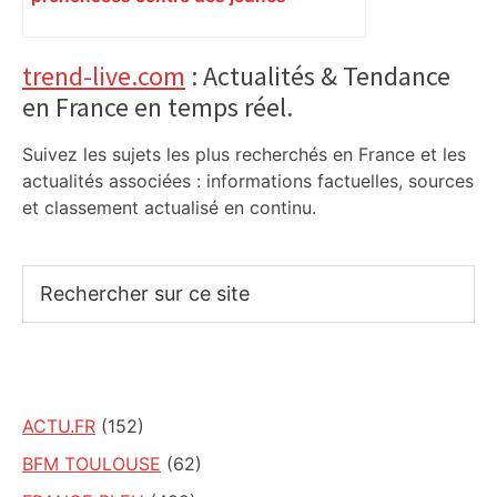
impliqués dans la prostitution
d’adolescentes
Primary
trend-live.com
: Actualités & Tendance
en France en temps réel.
Sidebar
Suivez les sujets les plus recherchés en France et les
actualités associées : informations factuelles, sources
et classement actualisé en continu.
Rechercher
sur
ce
site
ACTU.FR
(152)
BFM TOULOUSE
(62)