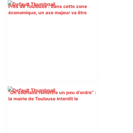
Près de Toulouse : dans cette zone
économique, un axe majeur va être
fermé en fin de soirée, voici les
déviations – Actu.fr
"On souhaite remettre un peu d’ordre" :
la mairie de Toulouse interdit le
commerce ambulant de 6 heures à
minuit dans ce grand quartier populaire
et prévoit des sanctions pour libérer
l’espace public – ladepeche.fr