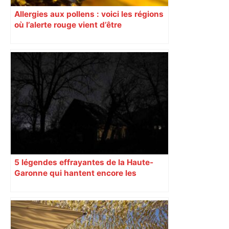
Allergies aux pollens : voici les régions
où l’alerte rouge vient d’être
déclenchée
5 légendes effrayantes de la Haute-
Garonne qui hantent encore les
villages aujourd’hui