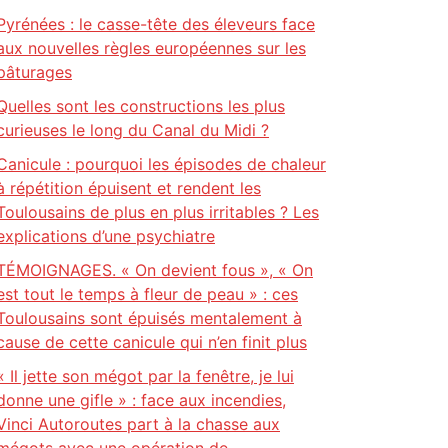
Pyrénées : le casse-tête des éleveurs face
aux nouvelles règles européennes sur les
pâturages
Quelles sont les constructions les plus
curieuses le long du Canal du Midi ?
Canicule : pourquoi les épisodes de chaleur
à répétition épuisent et rendent les
Toulousains de plus en plus irritables ? Les
explications d’une psychiatre
TÉMOIGNAGES. « On devient fous », « On
est tout le temps à fleur de peau » : ces
Toulousains sont épuisés mentalement à
cause de cette canicule qui n’en finit plus
« Il jette son mégot par la fenêtre, je lui
donne une gifle » : face aux incendies,
Vinci Autoroutes part à la chasse aux