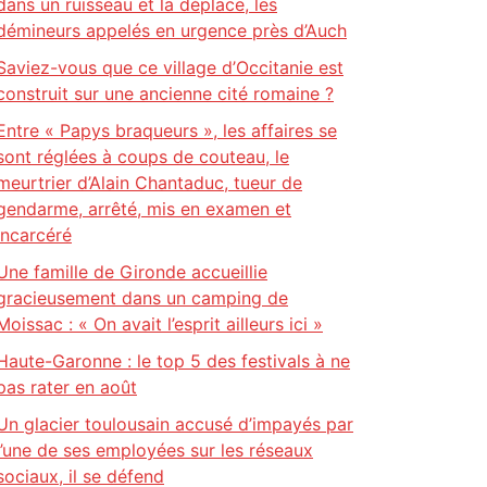
dans un ruisseau et la déplace, les
démineurs appelés en urgence près d’Auch
Saviez-vous que ce village d’Occitanie est
construit sur une ancienne cité romaine ?
Entre « Papys braqueurs », les affaires se
sont réglées à coups de couteau, le
meurtrier d’Alain Chantaduc, tueur de
gendarme, arrêté, mis en examen et
incarcéré
Une famille de Gironde accueillie
gracieusement dans un camping de
Moissac : « On avait l’esprit ailleurs ici »
Haute-Garonne : le top 5 des festivals à ne
pas rater en août
Un glacier toulousain accusé d’impayés par
l’une de ses employées sur les réseaux
sociaux, il se défend