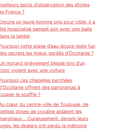
meilleurs spots d’observation des étoiles
en France ?
Encore un jeune homme pris pour cible, il a
été hospitalisé samedi soir avec une balle
dans la jambe
Pourquoi cette plage d’eau douce reste l’un
des secrets les mieux gardés d’Occitanie ?
Un motard grièvement blessé lors d’un
choc violent avec une voiture
Pourquoi ces chapelles perchées
d’Occitanie offrent des panoramas à
couper le souffle ?
Au cœur du centre-ville de Toulouse, de
petites doses de cocaïne aidaient les
marginaux… Curieusement, devant leurs
juges, les dealers ont perdu la mémoire