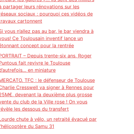
à partager leurs rénovations sur les
réseaux sociaux : pourquoi ces vidéos de
travaux cartonnent
Si vous n’allez pas au bar, le bar viendra à
vous! Ce Toulousain inventif lance un
étonnant concept pour la rentrée
PORTRAIT – Depuis trente-six ans, Roger
Puntous fait revivre le Toulouse
d’autrefois… en miniature
MERCATO. TFC : le défenseur de Toulouse
Charlie Cresswell va signer à Rennes pour
25M€, devenant la deuxième plus grosse
vente du club de la Ville rose ! On vous
révèle les dessous du transfert
Lourde chute à vélo, un retraité évacué par
l’hélicoptère du Samu 31