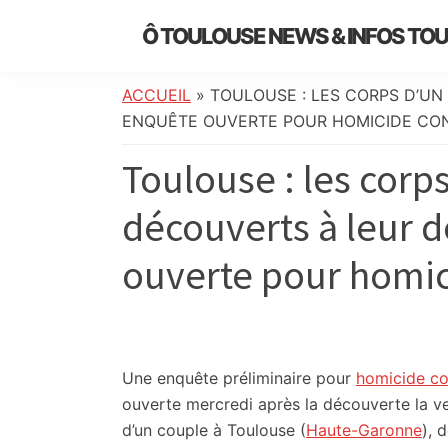
Skip
Skip
Skip
Skip
Ô TOULOUSE NEWS & INFOS TO
to
to
to
to
essentiel
primary
main
primary
footer
de
navigation
content
sidebar
ACCUEIL
»
TOULOUSE : LES CORPS D’UN
l’actualité
ENQUÊTE OUVERTE POUR HOMICIDE CO
toulousaine
Toulouse : les corp
:
info
découverts à leur 
locale,
société,
ouverte pour homic
culture,
politique,
météo,
faits
divers
Une enquête préliminaire pour
homicide co
et
ouverte mercredi après la découverte la ve
initiatives
d’un couple à Toulouse (
Haute-Garonne
), 