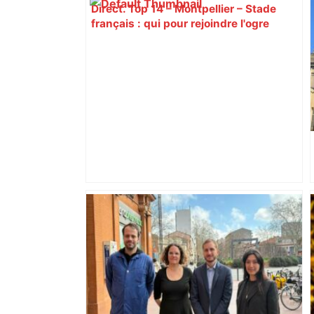
Direct. Top 14 – Montpellier – Stade
français : qui pour rejoindre l'ogre
toulousain en finale ? Suivez la demi-
finale – Rugbyrama
DIRECT. Finale de Top 14 Toulouse-
Montpellier: après l'interruption, Leo
Coly marque un essai et relance cette
finale ! – RMC Sport