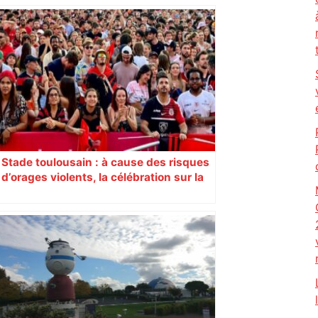
Stade toulousain : à cause des risques
d’orages violents, la célébration sur la
place du Capitole est annulée ce
dimanche soir