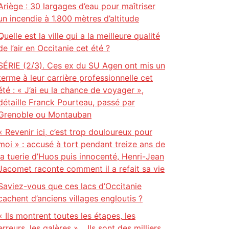
Ariège : 30 largages d’eau pour maîtriser
un incendie à 1.800 mètres d’altitude
Quelle est la ville qui a la meilleure qualité
de l’air en Occitanie cet été ?
SÉRIE (2/3). Ces ex du SU Agen ont mis un
terme à leur carrière professionnelle cet
été : « J’ai eu la chance de voyager »,
détaille Franck Pourteau, passé par
Grenoble ou Montauban
« Revenir ici, c’est trop douloureux pour
moi » : accusé à tort pendant treize ans de
la tuerie d’Huos puis innocenté, Henri-Jean
Jacomet raconte comment il a refait sa vie
Saviez-vous que ces lacs d’Occitanie
cachent d’anciens villages engloutis ?
« Ils montrent toutes les étapes, les
erreurs, les galères »… Ils sont des milliers