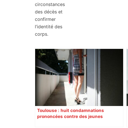
circonstances
des décès et
confirmer
l’identité des
corps.
Toulouse : huit condamnations
prononcées contre des jeunes
impliqués dans la prostitution