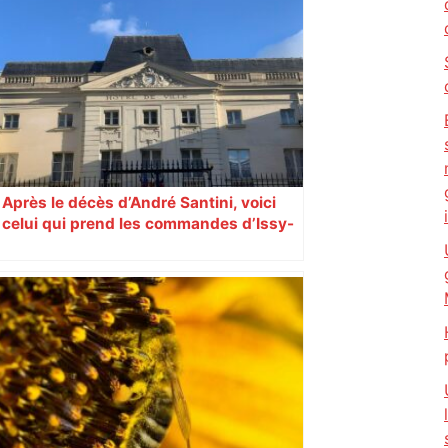
Les arbitres de la finale 2024 et 2025
seront au sifflet des demi-finales –
Rugbyrama
Après le décès d’André Santini, voici
celui qui prend les commandes d’Issy-
les-Moulineaux