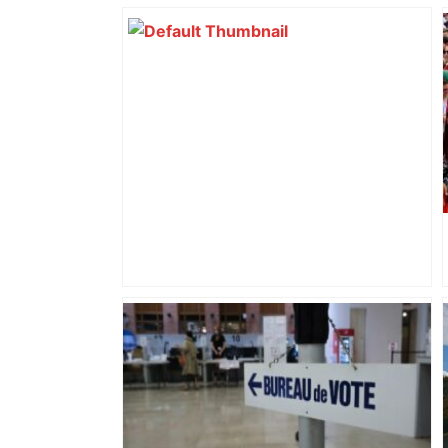
d’adolescentes
Mort mystérieuse près de Toulouse :
une émission de M6 revient sur l'affaire
Christian Abraham, retrouvé la gorge
tranchée et recouvert de feuilles il y a
deux ans – ladepeche.fr