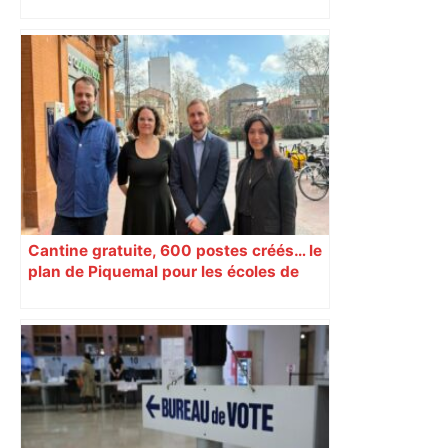
Près de Toulouse : dans cette zone
économique, un axe majeur va être
fermé en fin de soirée, voici les
déviations – Actu.fr
Cantine gratuite, 600 postes créés… le
plan de Piquemal pour les écoles de
Toulouse