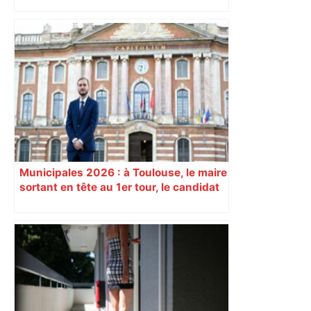
Il était condamné à 18 mois de prison
pour une violente agression au Mirail, à
Toulouse : près de quatre mois après,
Yanis est finalement relaxé en appel –
ladepeche.fr
Municipales 2026 : à Toulouse, le maire
sortant en tête au 1er tour, le candidat
insoumis crée la surprise