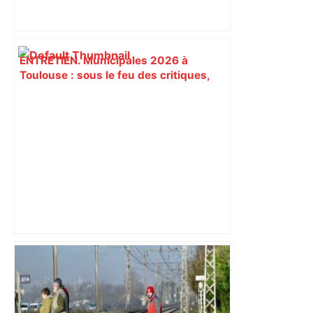
ENTRETIEN. Municipales 2026 à
Toulouse : sous le feu des critiques,
Briançon assume son alliance avec
Piquemal, "ce n’est pas un accord de
postes" – ladepeche.fr
Après la fusion avec la liste PS
Toulouse, le candidat LFI salue "une
dynamique qui nous oblige à la
responsabilité" – Franceinfo