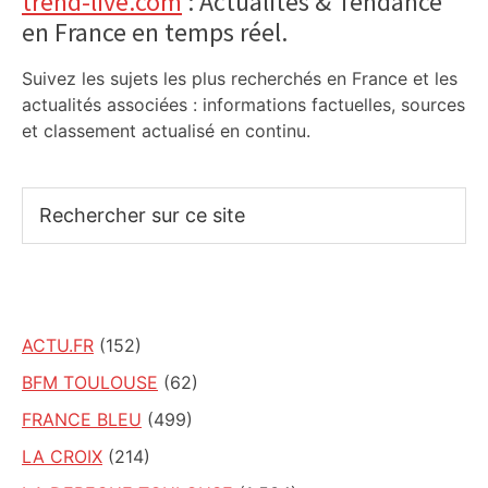
Primary
trend-live.com
: Actualités & Tendance
en France en temps réel.
Sidebar
Suivez les sujets les plus recherchés en France et les
actualités associées : informations factuelles, sources
et classement actualisé en continu.
Rechercher
sur
ce
site
ACTU.FR
(152)
BFM TOULOUSE
(62)
FRANCE BLEU
(499)
LA CROIX
(214)