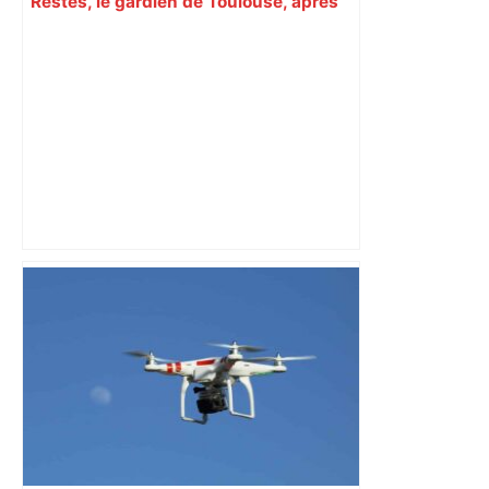
Restes, le gardien de Toulouse, après
sa sortie à Metz – L'Équipe
Mort mystérieuse près de Toulouse :
une émission de M6 revient sur l'affaire
Christian Abraham, retrouvé la gorge
tranchée et recouvert de feuilles il y a
deux ans – ladepeche.fr