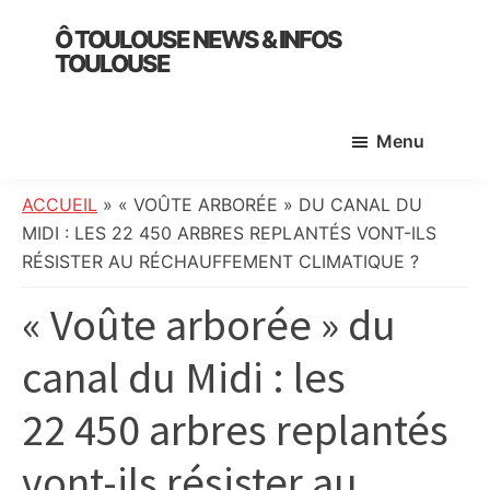
Skip
Skip
Skip
Ô TOULOUSE NEWS & INFOS
to
to
to
TOULOUSE
main
primary
footer
essentiel
content
sidebar
de
Menu
l’actualité
toulousaine
:
ACCUEIL
»
« VOÛTE ARBORÉE » DU CANAL DU
info
MIDI : LES 22 450 ARBRES REPLANTÉS VONT-ILS
locale,
RÉSISTER AU RÉCHAUFFEMENT CLIMATIQUE ?
société,
« Voûte arborée » du
culture,
politique,
canal du Midi : les
météo,
faits
22 450 arbres replantés
divers
et
vont-ils résister au
initiatives