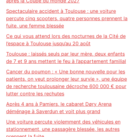
après la Coupe du monde 2027
Spectaculaire accident à Toulouse : une voiture
percute cinq scooters, quatre personnes prennent la
fuite, une femme blessée
Ce qui vous attend lors des nocturnes de la Cité de
l’espace à Toulouse jusqu’au 20 août
Toulouse : laissés seuls par leur mère, deux enfants
de 7 et 9 ans mettent le feu à l’appartement familial
Cancer du poumon : « Une bonne nouvelle pour les
patients, on veut prolonger leur survie », une équipe
de recherche toulousaine décroche 600 000 € pour
lutter contre les rechutes
Après 4 ans à Pamiers, le cabaret Døry Arena
déménage à Saverdun et voit plus grand
Une voiture percute violemment des véhicules en
stationnement, une passagère blessée, les autres
prennent la fuite