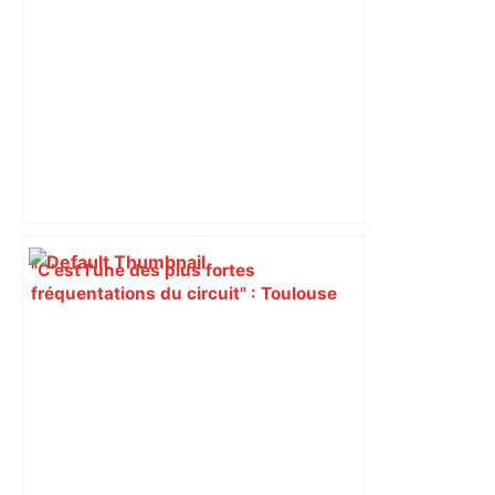
Régions
"C’est l’une des plus fortes
fréquentations du circuit" : Toulouse
est-elle la capitale du poker amateur –
ladepeche.fr