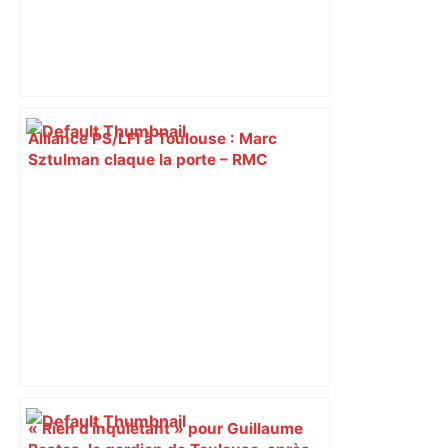
Alliance PS/LFI à Toulouse : Marc
Sztulman claque la porte – RMC
« Rien d'inquiétant » pour Guillaume