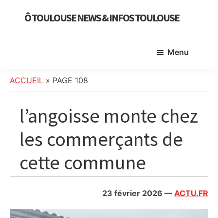
Skip
Skip
Skip
Ô TOULOUSE NEWS & INFOS TOULOUSE
to
to
to
essentiel
main
primary
footer
de
content
sidebar
Menu
l’actualité
toulousaine
:
ACCUEIL
»
PAGE 108
info
locale,
l’angoisse monte chez
société,
culture,
les commerçants de
politique,
cette commune
météo,
faits
divers
23 février 2026
—
ACTU.FR
et
initiatives