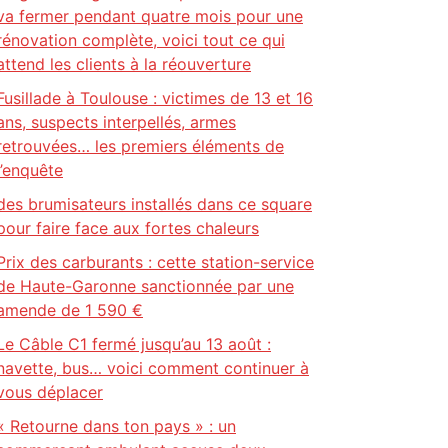
va fermer pendant quatre mois pour une
rénovation complète, voici tout ce qui
attend les clients à la réouverture
Fusillade à Toulouse : victimes de 13 et 16
ans, suspects interpellés, armes
retrouvées… les premiers éléments de
l’enquête
des brumisateurs installés dans ce square
pour faire face aux fortes chaleurs
Prix des carburants : cette station-service
de Haute-Garonne sanctionnée par une
amende de 1 590 €
Le Câble C1 fermé jusqu’au 13 août :
navette, bus… voici comment continuer à
vous déplacer
« Retourne dans ton pays » : un