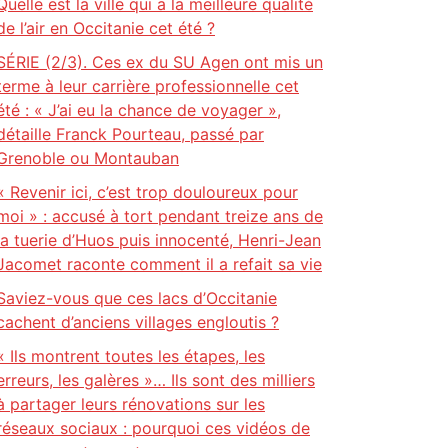
Quelle est la ville qui a la meilleure qualité
de l’air en Occitanie cet été ?
SÉRIE (2/3). Ces ex du SU Agen ont mis un
terme à leur carrière professionnelle cet
été : « J’ai eu la chance de voyager »,
détaille Franck Pourteau, passé par
Grenoble ou Montauban
« Revenir ici, c’est trop douloureux pour
moi » : accusé à tort pendant treize ans de
la tuerie d’Huos puis innocenté, Henri-Jean
Jacomet raconte comment il a refait sa vie
Saviez-vous que ces lacs d’Occitanie
cachent d’anciens villages engloutis ?
« Ils montrent toutes les étapes, les
erreurs, les galères »… Ils sont des milliers
à partager leurs rénovations sur les
réseaux sociaux : pourquoi ces vidéos de