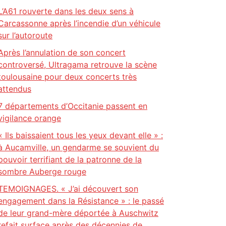
L’A61 rouverte dans les deux sens à
Carcassonne après l’incendie d’un véhicule
sur l’autoroute
Après l’annulation de son concert
controversé, Ultragama retrouve la scène
toulousaine pour deux concerts très
attendus
7 départements d’Occitanie passent en
vigilance orange
« Ils baissaient tous les yeux devant elle » :
à Aucamville, un gendarme se souvient du
pouvoir terrifiant de la patronne de la
sombre Auberge rouge
TEMOIGNAGES. « J’ai découvert son
engagement dans la Résistance » : le passé
de leur grand-mère déportée à Auschwitz
refait surface après des décennies de