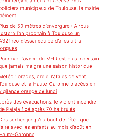
commerçant ambulant accuse deux
policiers municipaux de Toulouse, la mairie
dément
Plus de 50 mètres d’envergure : Airbus
testera l’an prochain à Toulouse un
A321neo d’essai équipé d’ailes ultra-
longues
Pourquoi l’avenir du MHR est plus incertain
que jamais malgré une saison historique
Météo : orages, grêle, rafales de vent…
Toulouse et la Haute-Garonne placées en
vigilance orange ce lundi
après des évacuations, le violent incendie
de Palaja fixé après 70 ha brûlés
Des sorties jusqu’au bout de l’été : que
faire avec les enfants au mois d’août en
Haute-Garonne