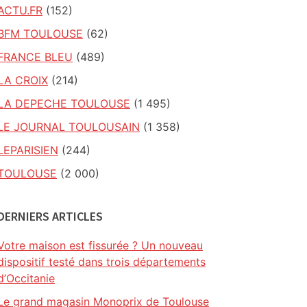
ACTU.FR
(152)
BFM TOULOUSE
(62)
FRANCE BLEU
(489)
LA CROIX
(214)
LA DEPECHE TOULOUSE
(1 495)
LE JOURNAL TOULOUSAIN
(1 358)
LEPARISIEN
(244)
TOULOUSE
(2 000)
DERNIERS ARTICLES
Votre maison est fissurée ? Un nouveau
dispositif testé dans trois départements
d’Occitanie
Le grand magasin Monoprix de Toulouse