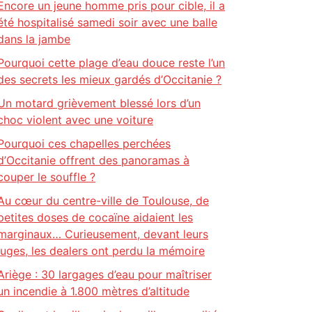
Encore un jeune homme pris pour cible, il a
été hospitalisé samedi soir avec une balle
dans la jambe
Pourquoi cette plage d’eau douce reste l’un
des secrets les mieux gardés d’Occitanie ?
Un motard grièvement blessé lors d’un
choc violent avec une voiture
Pourquoi ces chapelles perchées
d’Occitanie offrent des panoramas à
couper le souffle ?
Au cœur du centre-ville de Toulouse, de
petites doses de cocaïne aidaient les
marginaux… Curieusement, devant leurs
juges, les dealers ont perdu la mémoire
Ariège : 30 largages d’eau pour maîtriser
un incendie à 1.800 mètres d’altitude