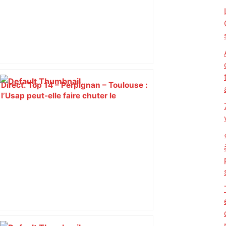
Direct. Top 14 – Perpignan – Toulouse :
l’Usap peut-elle faire chuter le
champion toulousain ? – Rugbyrama