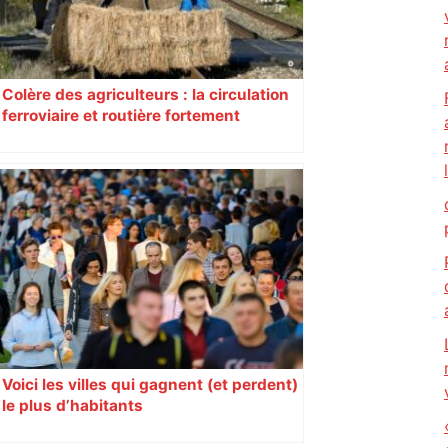
Colère des agriculteurs : la circulation
ferroviaire et routière fortement
perturbée en Haute-Garonne, l’A61
bloquée
Voici les villes qui gagnent (et perdent)
le plus d’habitants