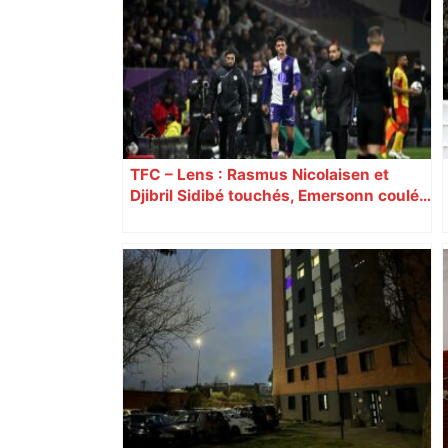
TFC – Lens : Rasmus Nicolaisen et
Djibril Sidibé touchés, Emersonn coulé…
Découvrez les notes des Toulousains,
battus par le leader lensois