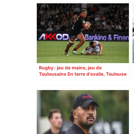
Rugby : jeu de mains, jeu de
Toulousains En terre d’ovalie, Toulouse
est capitale avec son club, le Stade
toulousain, accumulant les titres, mais
revendiquant surtout son art du jeu en
mouvement, vif et spectaculaire.
Décryptage. Série (4 / 10)