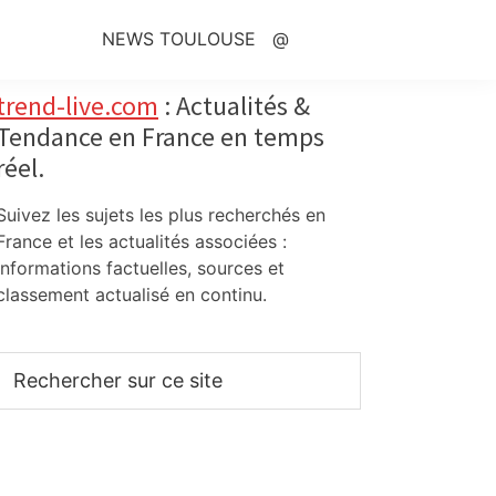
NEWS TOULOUSE
@
Primary
trend-live.com
: Actualités &
Tendance en France en temps
Sidebar
réel.
Suivez les sujets les plus recherchés en
France et les actualités associées :
informations factuelles, sources et
classement actualisé en continu.
Rechercher
sur
ce
site