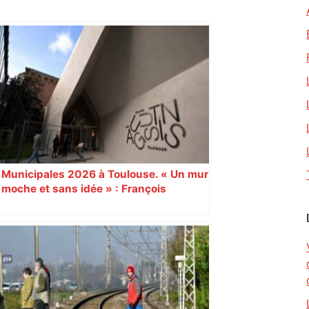
Municipales 2026 à Toulouse. « Un mur
moche et sans idée » : François
Piquemal (LFI), un détracteur de plus
du nouvel accueil du musée des
Augustins