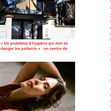
« Un problème d’hygiène qui met en
danger les patients » : un centre de
santé fermé jusqu’à nouvel ordre à
Toulouse