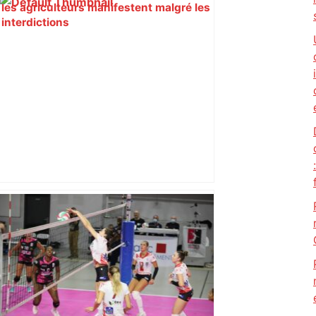
les agriculteurs manifestent malgré les
interdictions
Top 14. Lyon se relance en faisant
tomber Pau, qui rate l’occasion de
reprendre la tête du championnat à
Toulouse – Ouest-France