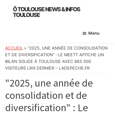
Skip
Skip
Skip
Ô TOULOUSE NEWS & INFOS
to
to
to
TOULOUSE
main
primary
footer
essentiel
content
sidebar
de
Menu
l’actualité
toulousaine
:
ACCUEIL
»
"2025, UNE ANNÉE DE CONSOLIDATION
info
ET DE DIVERSIFICATION" : LE MEETT AFFICHE UN
locale,
BILAN SOLIDE À TOULOUSE AVEC 865 000
société,
VISITEURS L’AN DERNIER – LADEPECHE.FR
culture,
"2025, une année de
politique,
météo,
consolidation et de
faits
divers
diversification" : Le
et
initiatives