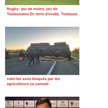
Rugby : jeu de mains, jeu de
Toulousains En terre d’ovalie, Toulouse
est capitale avec son club, le Stade
toulousain, accumulant les titres, mais
revendiquant surtout son art du jeu en
mouvement, vif et spectaculaire.
Décryptage. Série (4 / 10)
voici les axes bloqués par les
agriculteurs ce samedi