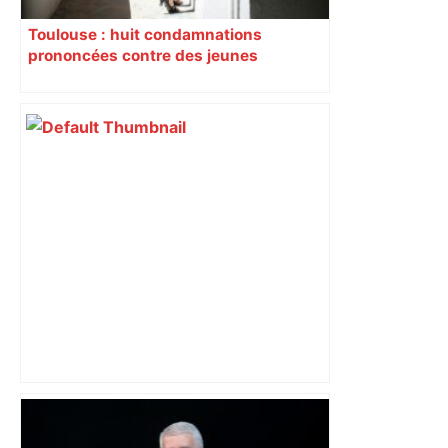
Toulouse : huit condamnations
prononcées contre des jeunes
impliqués dans la prostitution
d’adolescentes
Top 14: comment Perpignan a une
nouvelle fois fait tomber Toulouse? –