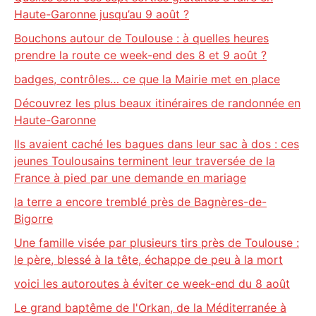
Haute-Garonne jusqu’au 9 août ?
Bouchons autour de Toulouse : à quelles heures
prendre la route ce week-end des 8 et 9 août ?
badges, contrôles… ce que la Mairie met en place
Découvrez les plus beaux itinéraires de randonnée en
Haute-Garonne
Ils avaient caché les bagues dans leur sac à dos : ces
jeunes Toulousains terminent leur traversée de la
France à pied par une demande en mariage
la terre a encore tremblé près de Bagnères-de-
Bigorre
Une famille visée par plusieurs tirs près de Toulouse :
le père, blessé à la tête, échappe de peu à la mort
voici les autoroutes à éviter ce week-end du 8 août
Le grand baptême de l'Orkan, de la Méditerranée à