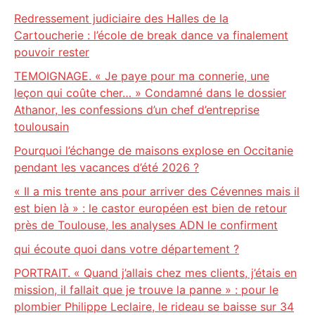
Redressement judiciaire des Halles de la
Cartoucherie : l’école de break dance va finalement
pouvoir rester
TEMOIGNAGE. « Je paye pour ma connerie, une
leçon qui coûte cher… » Condamné dans le dossier
Athanor, les confessions d’un chef d’entreprise
toulousain
Pourquoi l’échange de maisons explose en Occitanie
pendant les vacances d’été 2026 ?
« Il a mis trente ans pour arriver des Cévennes mais il
est bien là » : le castor européen est bien de retour
près de Toulouse, les analyses ADN le confirment
qui écoute quoi dans votre département ?
PORTRAIT. « Quand j’allais chez mes clients, j’étais en
mission, il fallait que je trouve la panne » : pour le
plombier Philippe Leclaire, le rideau se baisse sur 34