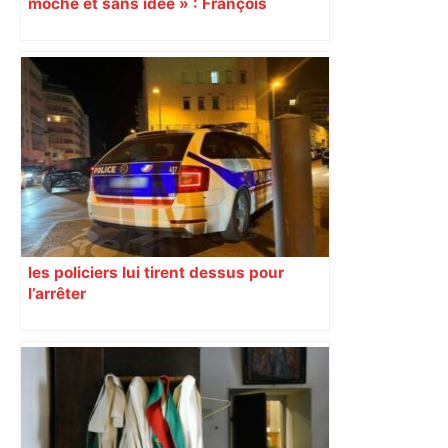
moche et sans idée » : François
Piquemal (LFI), un détracteur de plus
du nouvel accueil du musée des
Augustins
les policiers lui tirent dessus pour
l’arrêter