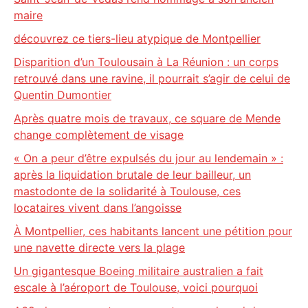
maire
découvrez ce tiers-lieu atypique de Montpellier
Disparition d’un Toulousain à La Réunion : un corps
retrouvé dans une ravine, il pourrait s’agir de celui de
Quentin Dumontier
Après quatre mois de travaux, ce square de Mende
change complètement de visage
« On a peur d’être expulsés du jour au lendemain » :
après la liquidation brutale de leur bailleur, un
mastodonte de la solidarité à Toulouse, ces
locataires vivent dans l’angoisse
À Montpellier, ces habitants lancent une pétition pour
une navette directe vers la plage
Un gigantesque Boeing militaire australien a fait
escale à l’aéroport de Toulouse, voici pourquoi