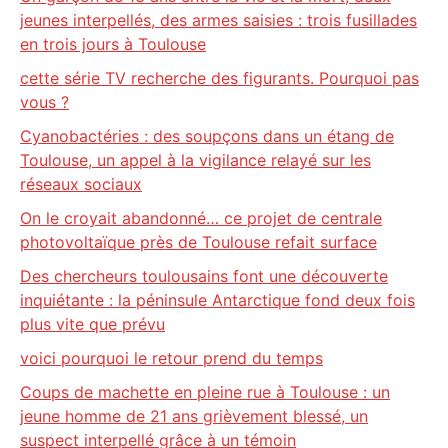
jeunes interpellés, des armes saisies : trois fusillades
en trois jours à Toulouse
cette série TV recherche des figurants. Pourquoi pas
vous ?
Cyanobactéries : des soupçons dans un étang de
Toulouse, un appel à la vigilance relayé sur les
réseaux sociaux
On le croyait abandonné… ce projet de centrale
photovoltaïque près de Toulouse refait surface
Des chercheurs toulousains font une découverte
inquiétante : la péninsule Antarctique fond deux fois
plus vite que prévu
voici pourquoi le retour prend du temps
Coups de machette en pleine rue à Toulouse : un
jeune homme de 21 ans grièvement blessé, un
suspect interpellé grâce à un témoin