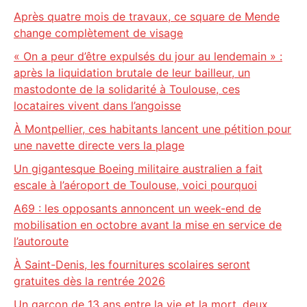
Après quatre mois de travaux, ce square de Mende
change complètement de visage
« On a peur d’être expulsés du jour au lendemain » :
après la liquidation brutale de leur bailleur, un
mastodonte de la solidarité à Toulouse, ces
locataires vivent dans l’angoisse
À Montpellier, ces habitants lancent une pétition pour
une navette directe vers la plage
Un gigantesque Boeing militaire australien a fait
escale à l’aéroport de Toulouse, voici pourquoi
A69 : les opposants annoncent un week-end de
mobilisation en octobre avant la mise en service de
l’autoroute
À Saint-Denis, les fournitures scolaires seront
gratuites dès la rentrée 2026
Un garçon de 13 ans entre la vie et la mort, deux