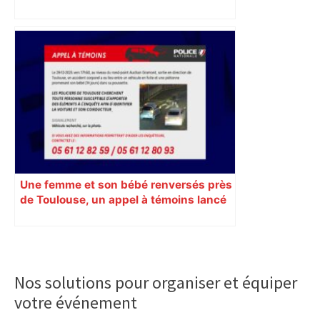
inquiétude et besoin d’espoir
Une femme et son bébé renversés près
de Toulouse, un appel à témoins lancé
pour retrouver le véhicule en fuite
Primary
Sidebar
Nos solutions pour organiser et équiper
votre événement