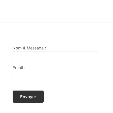
Footer
Nom & Message :
Email :