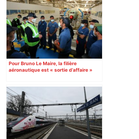
Municipales 2026 à Toulouse : "Vous
ne pouvez plus esquiver"… Moudenc
interpelle Briançon sur une alliance
avec LFI dans une lettre ouverte –
ladepeche.fr
Pour Bruno Le Maire, la filière
aéronautique est « sortie d’affaire »