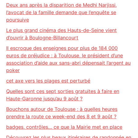
Deux ans après la disparition de Medhi Narjissi,
l’avocat de la famille demande que l’enquête se
poursuive
Le plus grand cinéma des Hauts-de-Seine vient
d’ouvrir à Boulogne-Billancourt
Il escroque des enseignes pour plus de 184 000
euros de préjudice : à Toulouse, le président d’une
association d’aide aux sans-abri dépensait l’argent au
poker
cet axe vers les plages est perturbé
Quelles sont ces sept sorties gratuites à faire en
Haute-Garonne jusqu’au 9 août ?
Bouchons autour de Toulouse : à quelles heures
prendre la route ce week-end des 8 et 9 août ?
badges, contrôles… ce que la Mairie met en place
Découvrez les plus beaux itinéraires de randonnée en