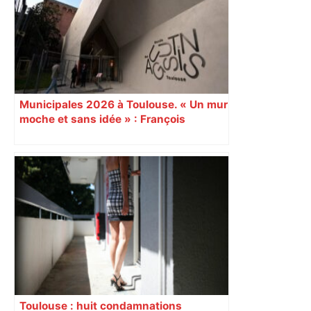
Municipales 2026 à Toulouse. « Un mur
moche et sans idée » : François
Piquemal (LFI), un détracteur de plus
du nouvel accueil du musée des
Augustins
Toulouse : huit condamnations