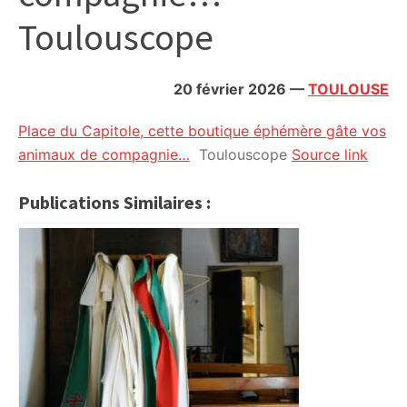
citoyennes
Toulouscope
20 février 2026
—
TOULOUSE
Place du Capitole, cette boutique éphémère gâte vos
animaux de compagnie…
Toulouscope
Source link
Publications Similaires :