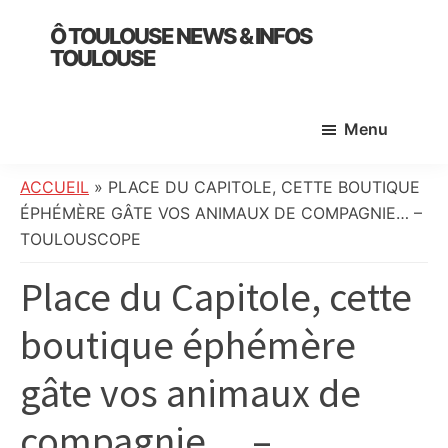
Skip
Skip
Skip
Ô TOULOUSE NEWS & INFOS
to
to
to
TOULOUSE
main
primary
footer
essentiel
content
sidebar
de
Menu
l’actualité
toulousaine
:
ACCUEIL
»
PLACE DU CAPITOLE, CETTE BOUTIQUE
info
ÉPHÉMÈRE GÂTE VOS ANIMAUX DE COMPAGNIE… –
locale,
TOULOUSCOPE
société,
Place du Capitole, cette
culture,
politique,
boutique éphémère
météo,
faits
gâte vos animaux de
divers
et
compagnie… –
initiatives