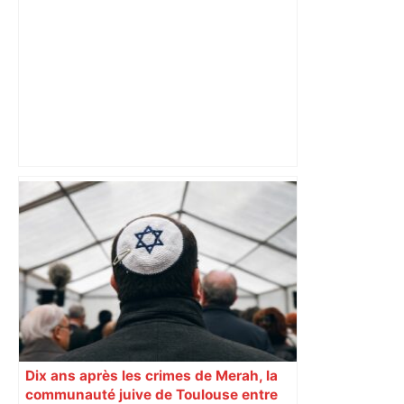
ANALYSE. Lyon La Duchère – TFC :
avec métier, sans briller… Les
Toulousains ont composté leur billet
pour les 16es, on vous explique
comment – ladepeche.fr
Dix ans après les crimes de Merah, la
communauté juive de Toulouse entre