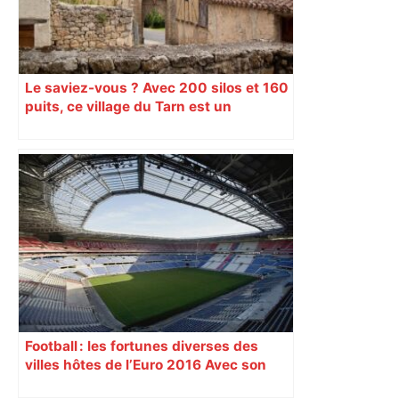
Le saviez-vous ? Avec 200 silos et 160
puits, ce village du Tarn est un
véritable gruyère…
Football : les fortunes diverses des
villes hôtes de l’Euro 2016 Avec son
nouveau « Grand Stade » inauguré