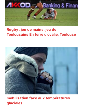
Rugby : jeu de mains, jeu de
Toulousains En terre d’ovalie, Toulouse
est capitale avec son club, le Stade
toulousain, accumulant les titres, mais
revendiquant surtout son art du jeu en
mouvement, vif et spectaculaire.
Décryptage. Série (4 / 10)
mobilisation face aux températures
glaciales