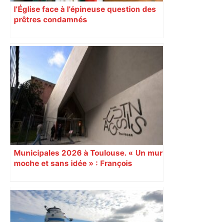
l’Église face à l’épineuse question des
prêtres condamnés
Municipales 2026 à Toulouse. « Un mur
moche et sans idée » : François
Piquemal (LFI), un détracteur de plus
du nouvel accueil du musée des
Augustins