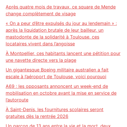
Après quatre mois de travaux, ce square de Mende
change complètement de visage
« On a peur d’être expulsés du jour au lendemain » :
après la liquidation brutale de leur bailleur, un
mastodonte de la solidarité à Toulouse, ces
locataires vivent dans l’angoisse
À Montpellier, ces habitants lancent une pétition pour
une navette directe vers la plage
Un gigantesque Boeing militaire australien a fait
escale à l’aéroport de Toulouse, voici pourquoi
A69 : les opposants annoncent un week-end de
mobilisation en octobre avant la mise en service de
l’autoroute
À Saint-Denis, les fournitures scolaires seront
gratuites dès la rentrée 2026
Un garçon de 13 ans entre la vie et la mort, deux