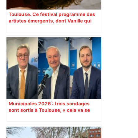
Toulouse. Ce festival programme des
artistes émergents, dont Vanille qui
cartonne sur les réseaux sociaux
Municipales 2026 : trois sondages
sont sortis à Toulouse, « cela va se
jouer chez les électeurs du centre-
gauche »