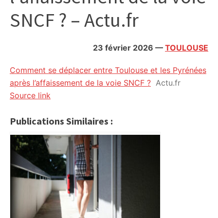
citoyennes
SNCF ? – Actu.fr
23 février 2026
—
TOULOUSE
Comment se déplacer entre Toulouse et les Pyrénées
après l’affaissement de la voie SNCF ?
Actu.fr
Source link
Publications Similaires :