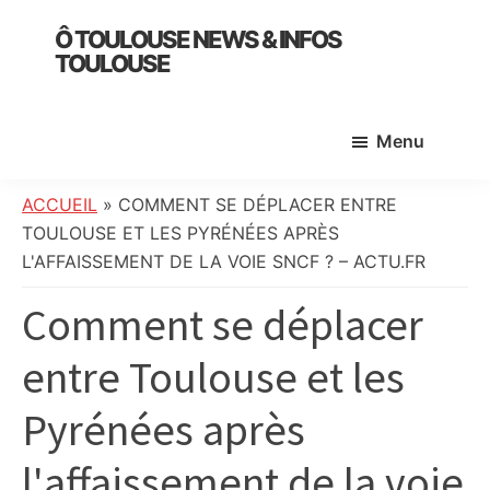
Skip
Skip
Skip
Ô TOULOUSE NEWS & INFOS
to
to
to
TOULOUSE
main
primary
footer
essentiel
content
sidebar
de
Menu
l’actualité
toulousaine
:
ACCUEIL
»
COMMENT SE DÉPLACER ENTRE
info
TOULOUSE ET LES PYRÉNÉES APRÈS
locale,
L'AFFAISSEMENT DE LA VOIE SNCF ? – ACTU.FR
société,
Comment se déplacer
culture,
politique,
entre Toulouse et les
météo,
faits
Pyrénées après
divers
et
l'affaissement de la voie
initiatives