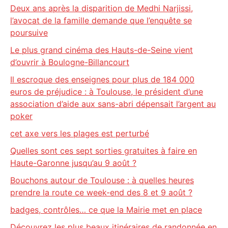
Deux ans après la disparition de Medhi Narjissi,
l’avocat de la famille demande que l’enquête se
poursuive
Le plus grand cinéma des Hauts-de-Seine vient
d’ouvrir à Boulogne-Billancourt
Il escroque des enseignes pour plus de 184 000
euros de préjudice : à Toulouse, le président d’une
association d’aide aux sans-abri dépensait l’argent au
poker
cet axe vers les plages est perturbé
Quelles sont ces sept sorties gratuites à faire en
Haute-Garonne jusqu’au 9 août ?
Bouchons autour de Toulouse : à quelles heures
prendre la route ce week-end des 8 et 9 août ?
badges, contrôles… ce que la Mairie met en place
Découvrez les plus beaux itinéraires de randonnée en