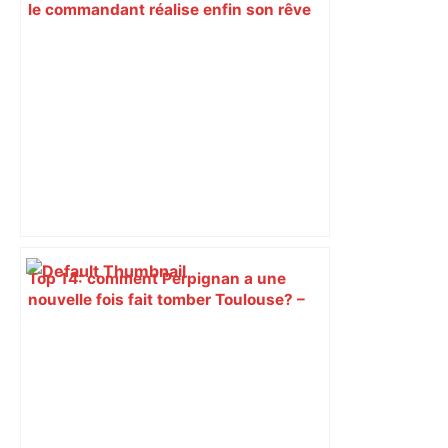
le commandant réalise enfin son rêve
et prend la direction de la CRS 27 à
Toulouse – ladepeche.fr
Top 14: comment Perpignan a une
nouvelle fois fait tomber Toulouse? –
RMC Sport