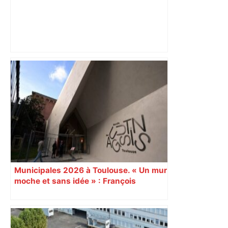
« Rien d'inquiétant » pour Guillaume
Restes, le gardien de Toulouse, après
sa sortie à Metz – L'Équipe
Municipales 2026 à Toulouse. « Un mur
moche et sans idée » : François
Piquemal (LFI), un détracteur de plus
du nouvel accueil du musée des
Augustins