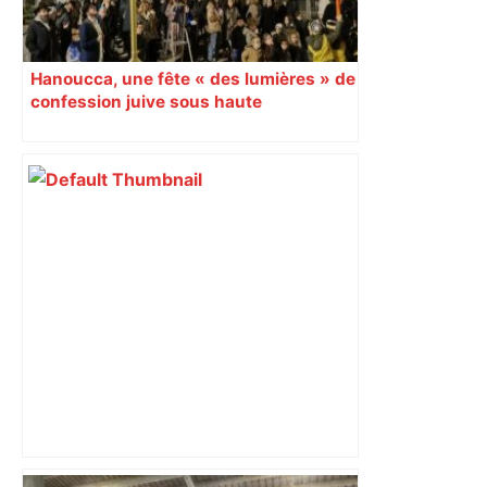
Hanoucca, une fête « des lumières » de
confession juive sous haute
surveillance policière qui a rassemblé
les fidèles au cinéma Pathé Gaumont à
Labège, près de Toulouse