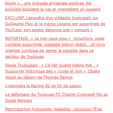
boum »… une grenade artisanale explose, les
policiers bouclent la rue et interpellent un suspect
EXCLUSIF. L’enquête d’un vidéaste toulousain sur
Guillaume Pley et le média Legend est supprimée de
YouTube, son auteur dénonce une « censure »
REPORTAGE. « Je n’en peux plus » : bouchons, piste
cyclable supprimée, passage piéton réduit… un gros
chantier continue de semer la pagaille dans ce
secteur de Toulouse
Stade Toulousain : « Ça fait quand même mal… »
Supporter historique des « rouge et noir », Obélix
réagit au départ de Thomas Ramos
il rejoindra le Racing 92 en fin de saison
Le défenseur du Toulouse FC Charlie Cresswell file au
Stade Rennais
Reproduction fulgurante, maladies : pourquoi l’État