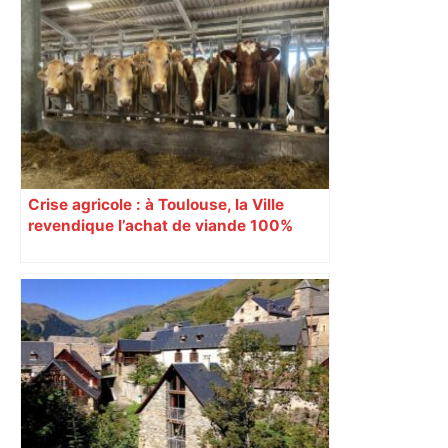
Direct. Top 14 – Perpignan – Toulouse :
l’Usap peut-elle faire chuter le
champion toulousain ? – Rugbyrama
Crise agricole : à Toulouse, la Ville
revendique l’achat de viande 100%
Sud-Ouest pour les cantines