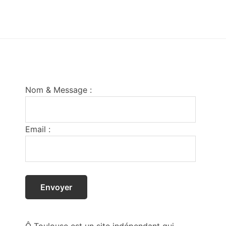
Footer
Nom & Message :
Email :