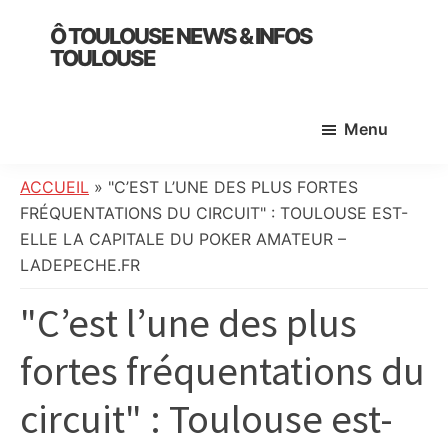
Skip
Skip
Skip
Ô TOULOUSE NEWS & INFOS
to
to
to
TOULOUSE
main
primary
footer
essentiel
content
sidebar
de
Menu
l’actualité
toulousaine
:
ACCUEIL
»
"C’EST L’UNE DES PLUS FORTES
info
FRÉQUENTATIONS DU CIRCUIT" : TOULOUSE EST-
locale,
ELLE LA CAPITALE DU POKER AMATEUR –
société,
LADEPECHE.FR
culture,
"C’est l’une des plus
politique,
météo,
fortes fréquentations du
faits
divers
circuit" : Toulouse est-
et
initiatives