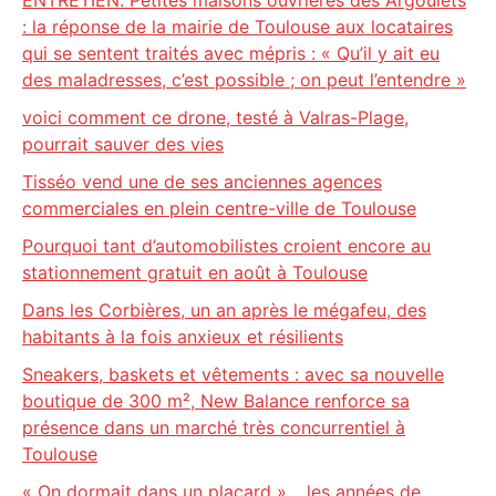
ENTRETIEN. Petites maisons ouvrières des Argoulets
: la réponse de la mairie de Toulouse aux locataires
qui se sentent traités avec mépris : « Qu’il y ait eu
des maladresses, c’est possible ; on peut l’entendre »
voici comment ce drone, testé à Valras-Plage,
pourrait sauver des vies
Tisséo vend une de ses anciennes agences
commerciales en plein centre-ville de Toulouse
Pourquoi tant d’automobilistes croient encore au
stationnement gratuit en août à Toulouse
Dans les Corbières, un an après le mégafeu, des
habitants à la fois anxieux et résilients
Sneakers, baskets et vêtements : avec sa nouvelle
boutique de 300 m², New Balance renforce sa
présence dans un marché très concurrentiel à
Toulouse
« On dormait dans un placard »… les années de