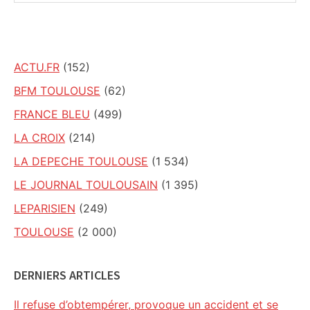
ce
site
ACTU.FR
(152)
BFM TOULOUSE
(62)
FRANCE BLEU
(499)
LA CROIX
(214)
LA DEPECHE TOULOUSE
(1 534)
LE JOURNAL TOULOUSAIN
(1 395)
LEPARISIEN
(249)
TOULOUSE
(2 000)
DERNIERS ARTICLES
Il refuse d’obtempérer, provoque un accident et se