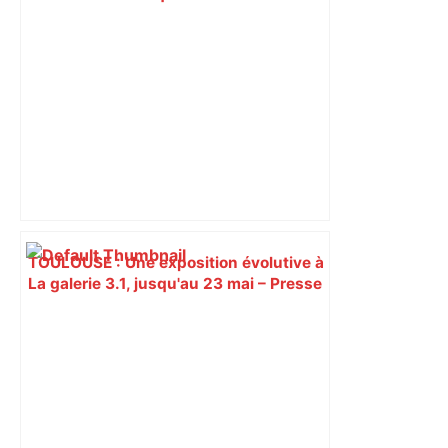
fermé à Toulouse ce vendredi 8 mai –
ladepeche.fr
TOULOUSE : Une exposition évolutive à
La galerie 3.1, jusqu'au 23 mai – Presse
Agence