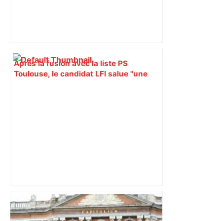
Après la fusion avec la liste PS
Toulouse, le candidat LFI salue "une
dynamique qui nous oblige à la
responsabilité" – Franceinfo
Alliance PS/LFI à Toulouse : Marc
Sztulman claque la porte – RMC