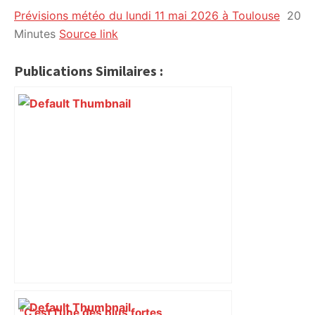
Prévisions météo du lundi 11 mai 2026 à Toulouse
20
citoyennes
Minutes
Source link
Publications Similaires :
"C’est l’une des plus fortes