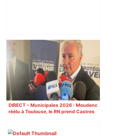
Agenda | Nashville Pussy sera à
Toulouse le 5 Mai 2026 – Pozzo Live
DIRECT – Municipales 2026 : Moudenc
réélu à Toulouse, le RN prend Castres
et Carcassonne