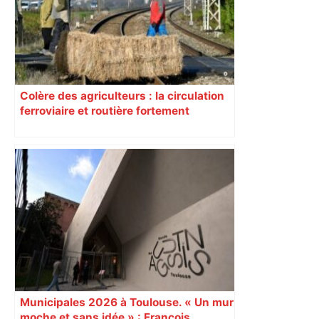
Colère des agriculteurs : la circulation
ferroviaire et routière fortement
perturbée en Haute-Garonne, l’A61
bloquée
Municipales 2026 à Toulouse. « Un mur
moche et sans idée » : François