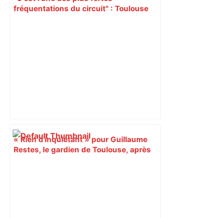
fréquentations du circuit" : Toulouse
est-elle la capitale du poker amateur –
ladepeche.fr
« Rien d'inquiétant » pour Guillaume
Restes, le gardien de Toulouse, après
sa sortie à Metz – L'Équipe