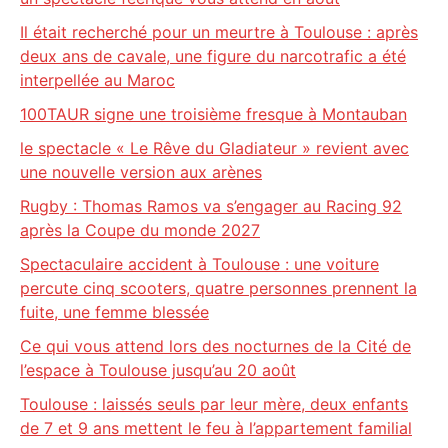
Il était recherché pour un meurtre à Toulouse : après
deux ans de cavale, une figure du narcotrafic a été
interpellée au Maroc
100TAUR signe une troisième fresque à Montauban
le spectacle « Le Rêve du Gladiateur » revient avec
une nouvelle version aux arènes
Rugby : Thomas Ramos va s’engager au Racing 92
après la Coupe du monde 2027
Spectaculaire accident à Toulouse : une voiture
percute cinq scooters, quatre personnes prennent la
fuite, une femme blessée
Ce qui vous attend lors des nocturnes de la Cité de
l’espace à Toulouse jusqu’au 20 août
Toulouse : laissés seuls par leur mère, deux enfants
de 7 et 9 ans mettent le feu à l’appartement familial