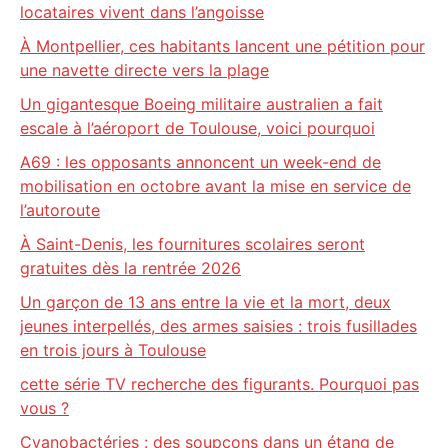
locataires vivent dans l’angoisse
À Montpellier, ces habitants lancent une pétition pour
une navette directe vers la plage
Un gigantesque Boeing militaire australien a fait
escale à l’aéroport de Toulouse, voici pourquoi
A69 : les opposants annoncent un week-end de
mobilisation en octobre avant la mise en service de
l’autoroute
À Saint-Denis, les fournitures scolaires seront
gratuites dès la rentrée 2026
Un garçon de 13 ans entre la vie et la mort, deux
jeunes interpellés, des armes saisies : trois fusillades
en trois jours à Toulouse
cette série TV recherche des figurants. Pourquoi pas
vous ?
Cyanobactéries : des soupçons dans un étang de