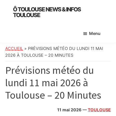
Skip
Skip
Skip
Ô TOULOUSE NEWS & INFOS
to
to
to
TOULOUSE
main
primary
footer
essentiel
content
sidebar
de
Menu
l’actualité
toulousaine
:
ACCUEIL
»
PRÉVISIONS MÉTÉO DU LUNDI 11 MAI
info
2026 À TOULOUSE – 20 MINUTES
locale,
Prévisions météo du
société,
culture,
lundi 11 mai 2026 à
politique,
météo,
Toulouse – 20 Minutes
faits
divers
et
11 mai 2026
—
TOULOUSE
initiatives