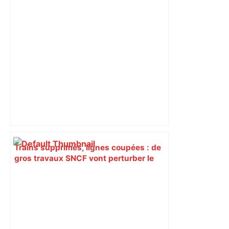
Trains supprimés, lignes coupées : de
gros travaux SNCF vont perturber le
trafic autour de Toulouse, voici les axes
concernés – ladepeche.fr