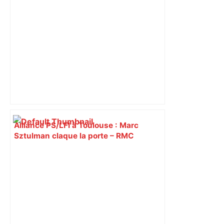
Alliance PS/LFI à Toulouse : Marc
Sztulman claque la porte – RMC