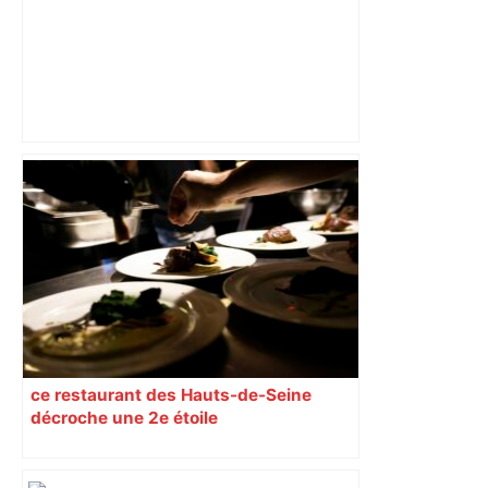
L’heure d’été est là : Rodez, Toulouse,
Perpignan… voici quand le soleil va se
coucher durant les prochains jours, en
Occitanie – Centre Presse Aveyron
ce restaurant des Hauts-de-Seine
décroche une 2e étoile