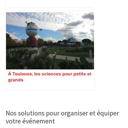
affirme Sébastien Lecornu
À Toulouse, les sciences pour petits et
grands
Primary
Sidebar
Nos solutions pour organiser et équiper
votre événement