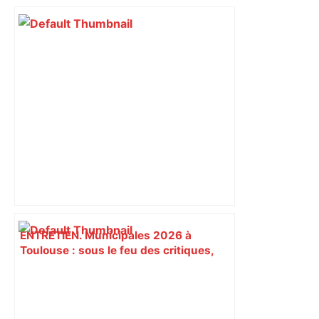
ENTRETIEN. Municipales 2026 à
Toulouse : sous le feu des critiques,
Briançon assume son alliance avec
Piquemal, "ce n’est pas un accord de
postes" – ladepeche.fr