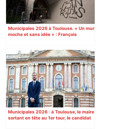
Municipales 2026 à Toulouse. « Un mur
moche et sans idée » : François
Piquemal (LFI), un détracteur de plus
du nouvel accueil du musée des
Augustins
Municipales 2026 : à Toulouse, le maire
sortant en tête au 1er tour, le candidat
insoumis crée la surprise