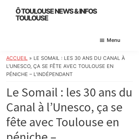
Skip
Skip
Skip
Ô TOULOUSE NEWS & INFOS
to
to
to
TOULOUSE
main
primary
footer
essentiel
content
sidebar
de
Menu
l’actualité
toulousaine
:
ACCUEIL
»
LE SOMAIL : LES 30 ANS DU CANAL À
info
L’UNESCO, ÇA SE FÊTE AVEC TOULOUSE EN
locale,
PÉNICHE – L'INDÉPENDANT
société,
Le Somail : les 30 ans du
culture,
politique,
Canal à l’Unesco, ça se
météo,
faits
fête avec Toulouse en
divers
et
péniche –
initiatives