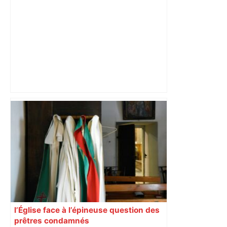
Après la fusion avec la liste PS
Toulouse, le candidat LFI salue "une
dynamique qui nous oblige à la
responsabilité" – Franceinfo
l’Église face à l’épineuse question des
prêtres condamnés