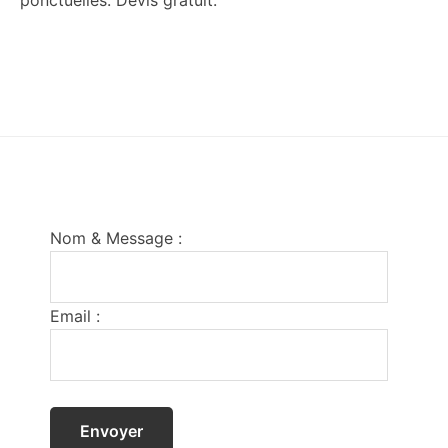
ponctuelles. Devis gratuit.
Footer
Nom & Message :
Email :