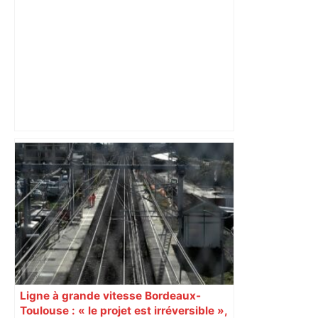
Bruits de tirs ou d'explosions sur le site
Airbus à Toulouse. Pas de panique,
c'est un exercice de gendarmerie –
France 3 Régions
Ligne à grande vitesse Bordeaux-
Toulouse : « le projet est irréversible »,