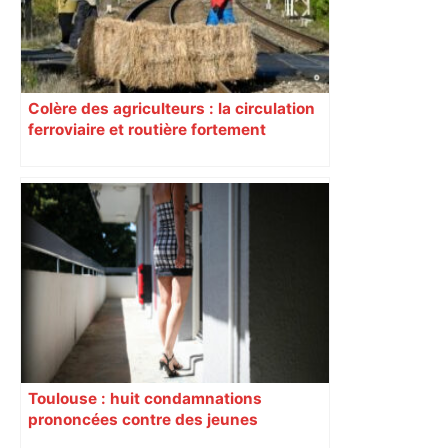
Colère des agriculteurs : la circulation
ferroviaire et routière fortement
perturbée en Haute-Garonne, l’A61
bloquée
Toulouse : huit condamnations
prononcées contre des jeunes
impliqués dans la prostitution