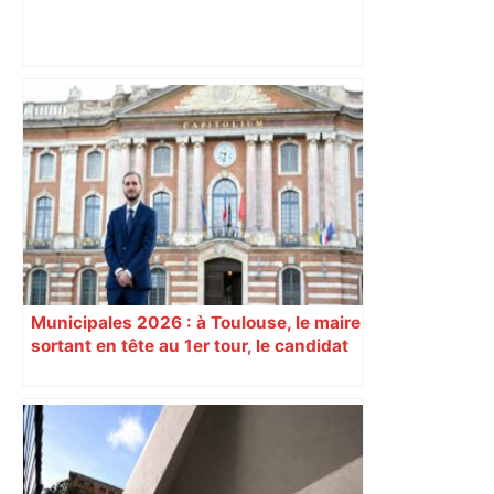
Alliance PS/LFI à Toulouse : Marc
Sztulman claque la porte – RMC
Municipales 2026 : à Toulouse, le maire
sortant en tête au 1er tour, le candidat
insoumis crée la surprise