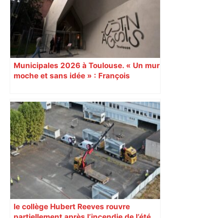
Municipales 2026 à Toulouse. « Un mur
moche et sans idée » : François
Piquemal (LFI), un détracteur de plus
du nouvel accueil du musée des
Augustins
le collège Hubert Reeves rouvre
partiellement après l’incendie de l’été