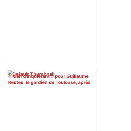
dynamique qui nous oblige à la
responsabilité" – Franceinfo
« Rien d'inquiétant » pour Guillaume
Restes, le gardien de Toulouse, après
sa sortie à Metz – L'Équipe