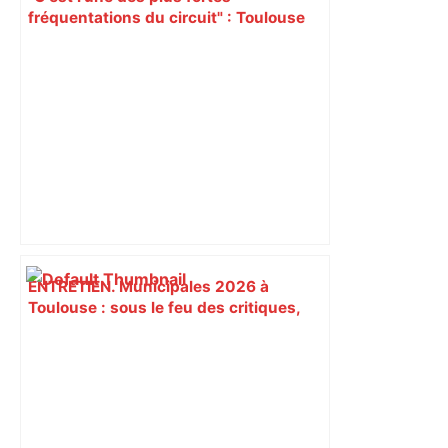
fréquentations du circuit" : Toulouse
est-elle la capitale du poker amateur –
ladepeche.fr
ENTRETIEN. Municipales 2026 à
Toulouse : sous le feu des critiques,
Briançon assume son alliance avec
Piquemal, "ce n’est pas un accord de
postes" – ladepeche.fr