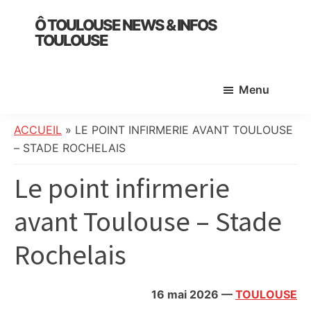
Skip
Skip
Skip
Ô TOULOUSE NEWS & INFOS
to
to
to
TOULOUSE
main
primary
footer
essentiel
content
sidebar
de
Menu
l’actualité
toulousaine
:
ACCUEIL
»
LE POINT INFIRMERIE AVANT TOULOUSE
info
– STADE ROCHELAIS
locale,
Le point infirmerie
société,
culture,
avant Toulouse – Stade
politique,
météo,
Rochelais
faits
divers
et
16 mai 2026
—
TOULOUSE
initiatives