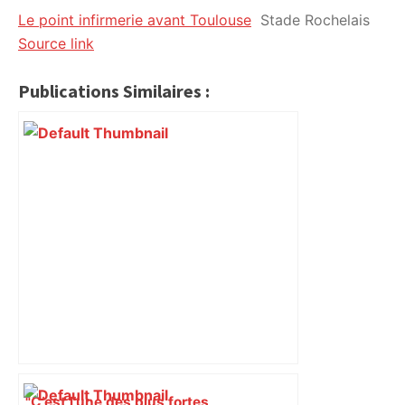
Le point infirmerie avant Toulouse
Stade Rochelais
citoyennes
Source link
Publications Similaires :
"C’est l’une des plus fortes