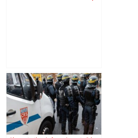
la gauche est trop "dépendante" de
Paris – BFM
Direct. Top 14 – Perpignan – Toulouse :
l’Usap peut-elle faire chuter le
champion toulousain ? – Rugbyrama