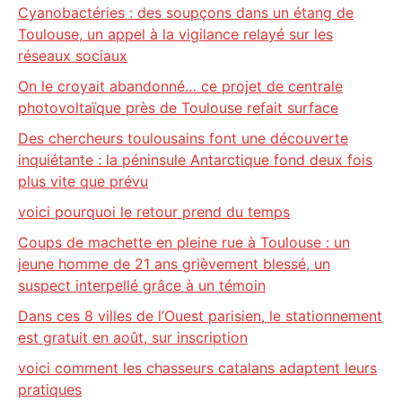
Cyanobactéries : des soupçons dans un étang de
Toulouse, un appel à la vigilance relayé sur les
réseaux sociaux
On le croyait abandonné… ce projet de centrale
photovoltaïque près de Toulouse refait surface
Des chercheurs toulousains font une découverte
inquiétante : la péninsule Antarctique fond deux fois
plus vite que prévu
voici pourquoi le retour prend du temps
Coups de machette en pleine rue à Toulouse : un
jeune homme de 21 ans grièvement blessé, un
suspect interpellé grâce à un témoin
Dans ces 8 villes de l’Ouest parisien, le stationnement
est gratuit en août, sur inscription
voici comment les chasseurs catalans adaptent leurs
pratiques