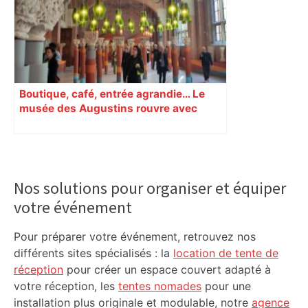
Boutique, café, entrée agrandie… Le
musée des Augustins rouvre avec
l’objectif d’« attirer les passants »
Primary
Sidebar
Nos solutions pour organiser et équiper
votre événement
Pour préparer votre événement, retrouvez nos
différents sites spécialisés : la
location de tente de
réception
pour créer un espace couvert adapté à
votre réception, les
tentes nomades
pour une
installation plus originale et modulable, notre
agence