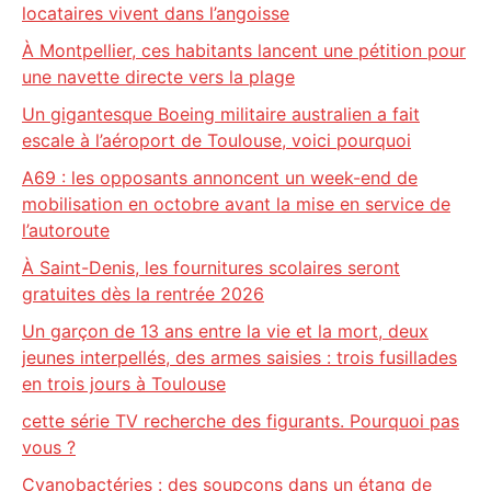
locataires vivent dans l’angoisse
À Montpellier, ces habitants lancent une pétition pour
une navette directe vers la plage
Un gigantesque Boeing militaire australien a fait
escale à l’aéroport de Toulouse, voici pourquoi
A69 : les opposants annoncent un week-end de
mobilisation en octobre avant la mise en service de
l’autoroute
À Saint-Denis, les fournitures scolaires seront
gratuites dès la rentrée 2026
Un garçon de 13 ans entre la vie et la mort, deux
jeunes interpellés, des armes saisies : trois fusillades
en trois jours à Toulouse
cette série TV recherche des figurants. Pourquoi pas
vous ?
Cyanobactéries : des soupçons dans un étang de