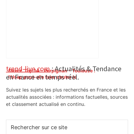
garde à vue – ladepeche.fr
Primary
trend-live.com
: Actualités & Tendance
Direct. Top 14 – Perpignan – Toulouse :
en France en temps réel.
Sidebar
l’Usap peut-elle faire chuter le
champion toulousain ? – Rugbyrama
Suivez les sujets les plus recherchés en France et les
actualités associées : informations factuelles, sources
et classement actualisé en continu.
Rechercher
sur