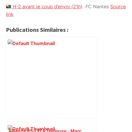
H-2 avant le coup d’envoi (21h)
FC Nantes
Source
citoyennes
link
Publications Similaires :
Alliance PS/LFI à Toulouse : Marc