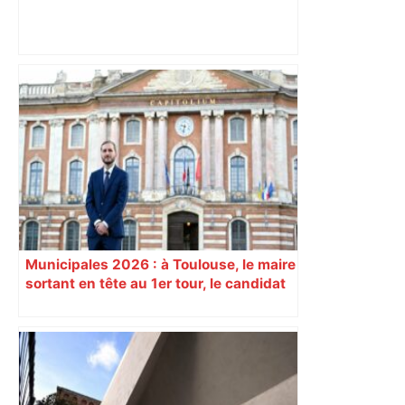
Bilan du marché du logement neuf :
une lueur d'espoir pour l'immobilier à
Toulouse ? – Actu.fr
Municipales 2026 : à Toulouse, le maire
sortant en tête au 1er tour, le candidat
insoumis crée la surprise