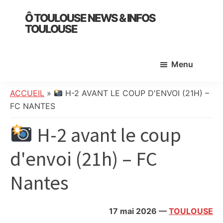
Skip
Skip
Skip
Ô TOULOUSE NEWS & INFOS
to
to
to
TOULOUSE
main
primary
footer
essentiel
content
sidebar
de
Menu
l’actualité
toulousaine
:
ACCUEIL
»
H-2 AVANT LE COUP D'ENVOI (21H) –
info
FC NANTES
locale,
H-2 avant le coup
société,
culture,
d'envoi (21h) – FC
politique,
météo,
Nantes
faits
divers
et
17 mai 2026
—
TOULOUSE
initiatives