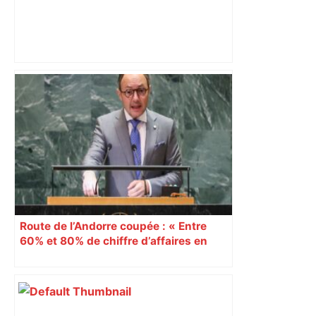
Municipales à Toulouse: le maire
sortant Jean-Luc Moudenc estime que
la gauche est trop "dépendante" de
Paris – BFM
Route de l’Andorre coupée : « Entre
60% et 80% de chiffre d’affaires en
moins » déplore Xavier Espot, chef du
gouvernement