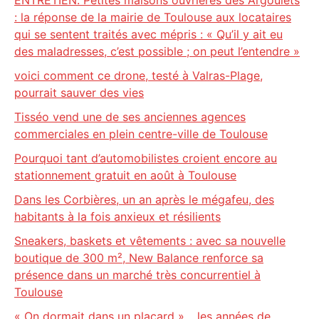
ENTRETIEN. Petites maisons ouvrières des Argoulets
: la réponse de la mairie de Toulouse aux locataires
qui se sentent traités avec mépris : « Qu’il y ait eu
des maladresses, c’est possible ; on peut l’entendre »
voici comment ce drone, testé à Valras-Plage,
pourrait sauver des vies
Tisséo vend une de ses anciennes agences
commerciales en plein centre-ville de Toulouse
Pourquoi tant d’automobilistes croient encore au
stationnement gratuit en août à Toulouse
Dans les Corbières, un an après le mégafeu, des
habitants à la fois anxieux et résilients
Sneakers, baskets et vêtements : avec sa nouvelle
boutique de 300 m², New Balance renforce sa
présence dans un marché très concurrentiel à
Toulouse
« On dormait dans un placard »… les années de