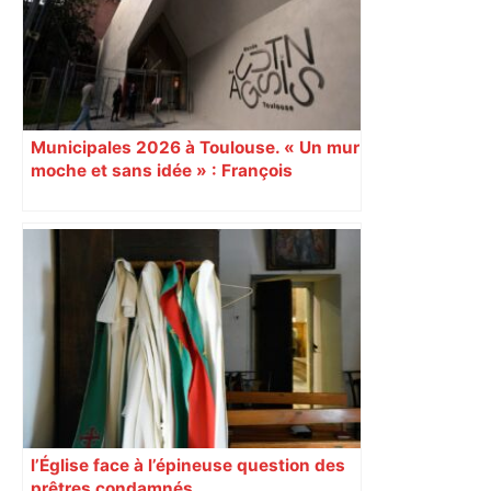
Municipales 2026 à Toulouse. « Un mur
moche et sans idée » : François
Piquemal (LFI), un détracteur de plus
du nouvel accueil du musée des
Augustins
l’Église face à l’épineuse question des
prêtres condamnés