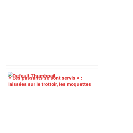
« Les passants se sont servis » :
laissées sur le trottoir, les moquettes
léopard d’un hôtel toulousain font un
tabac – Ouest-France