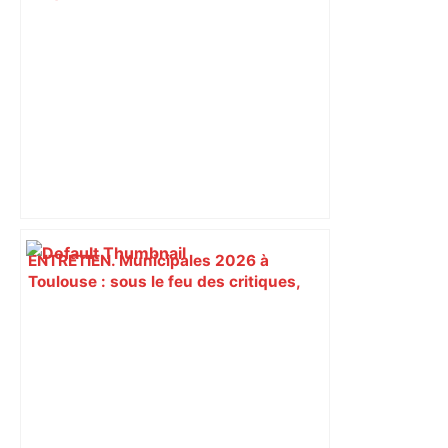
est-elle la capitale du poker amateur –
ladepeche.fr
ENTRETIEN. Municipales 2026 à
Toulouse : sous le feu des critiques,
Briançon assume son alliance avec
Piquemal, "ce n’est pas un accord de
postes" – ladepeche.fr