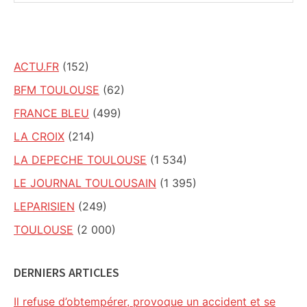
ce
site
ACTU.FR
(152)
BFM TOULOUSE
(62)
FRANCE BLEU
(499)
LA CROIX
(214)
LA DEPECHE TOULOUSE
(1 534)
LE JOURNAL TOULOUSAIN
(1 395)
LEPARISIEN
(249)
TOULOUSE
(2 000)
DERNIERS ARTICLES
Il refuse d’obtempérer, provoque un accident et se