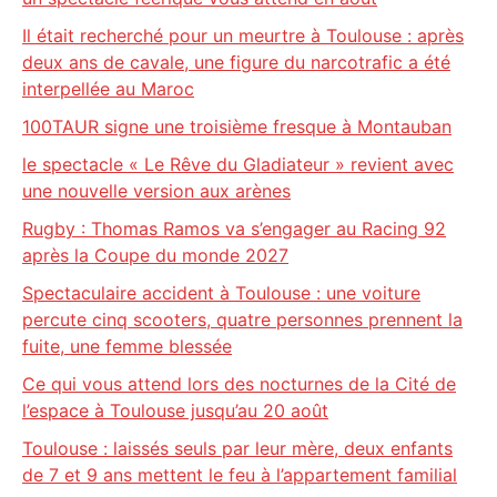
Il était recherché pour un meurtre à Toulouse : après
deux ans de cavale, une figure du narcotrafic a été
interpellée au Maroc
100TAUR signe une troisième fresque à Montauban
le spectacle « Le Rêve du Gladiateur » revient avec
une nouvelle version aux arènes
Rugby : Thomas Ramos va s’engager au Racing 92
après la Coupe du monde 2027
Spectaculaire accident à Toulouse : une voiture
percute cinq scooters, quatre personnes prennent la
fuite, une femme blessée
Ce qui vous attend lors des nocturnes de la Cité de
l’espace à Toulouse jusqu’au 20 août
Toulouse : laissés seuls par leur mère, deux enfants
de 7 et 9 ans mettent le feu à l’appartement familial