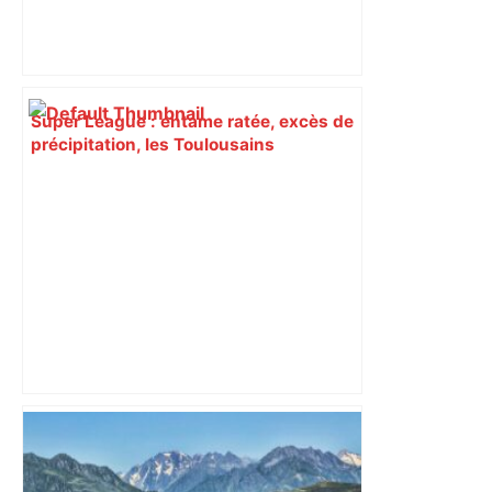
Super League : entame ratée, excès de
précipitation, les Toulousains
connaissent les raisons de leur échec
face à Warrington – ladepeche.fr
Près de Toulouse. "Une brume de
plastique"… La fumée venue du camp
des gens du voyage pollue l'air du