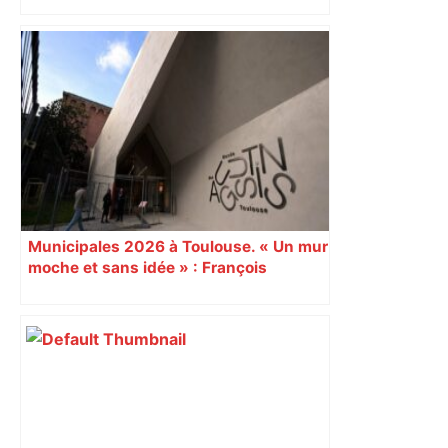
Après la fusion avec la liste PS
Toulouse, le candidat LFI salue "une
dynamique qui nous oblige à la
responsabilité" – Franceinfo
Municipales 2026 à Toulouse. « Un mur
moche et sans idée » : François
Piquemal (LFI), un détracteur de plus
du nouvel accueil du musée des
Augustins