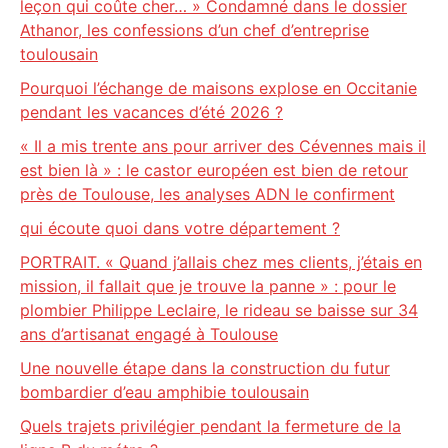
leçon qui coûte cher… » Condamné dans le dossier
Athanor, les confessions d’un chef d’entreprise
toulousain
Pourquoi l’échange de maisons explose en Occitanie
pendant les vacances d’été 2026 ?
« Il a mis trente ans pour arriver des Cévennes mais il
est bien là » : le castor européen est bien de retour
près de Toulouse, les analyses ADN le confirment
qui écoute quoi dans votre département ?
PORTRAIT. « Quand j’allais chez mes clients, j’étais en
mission, il fallait que je trouve la panne » : pour le
plombier Philippe Leclaire, le rideau se baisse sur 34
ans d’artisanat engagé à Toulouse
Une nouvelle étape dans la construction du futur
bombardier d’eau amphibie toulousain
Quels trajets privilégier pendant la fermeture de la