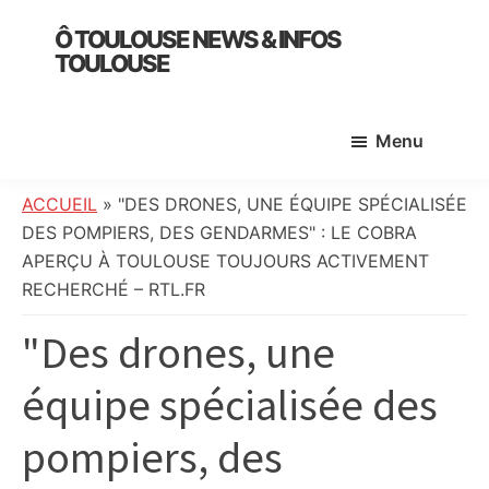
Skip
Skip
Skip
Ô TOULOUSE NEWS & INFOS
to
to
to
TOULOUSE
main
primary
footer
essentiel
content
sidebar
de
Menu
l’actualité
toulousaine
:
ACCUEIL
»
"DES DRONES, UNE ÉQUIPE SPÉCIALISÉE
info
DES POMPIERS, DES GENDARMES" : LE COBRA
locale,
APERÇU À TOULOUSE TOUJOURS ACTIVEMENT
société,
RECHERCHÉ – RTL.FR
culture,
"Des drones, une
politique,
météo,
équipe spécialisée des
faits
divers
pompiers, des
et
initiatives