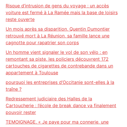
Risque d’intrusion de gens du voyage : un accès
voiture est fermé à La Ramée mais la base de loisirs
reste ouverte
Un mois après sa disparition, Quentin Dumontier
retrouvé mort à La Réunion, sa famille lance une
cagnotte pour rapatrier son corps
Un homme vient signaler le vol de son vélo : en
remontant sa piste, les policiers découvrent 172
cartouches de cigarettes de contrebande dans un
appartement à Toulouse
pourquoi les entreprises d’Occitanie sont-elles à la
traîne ?
Redressement judiciaire des Halles de la
Cartoucherie : l’école de break dance va finalement
pouvoir rester
TEMOIGNAGE. « Je paye pour ma connerie, une