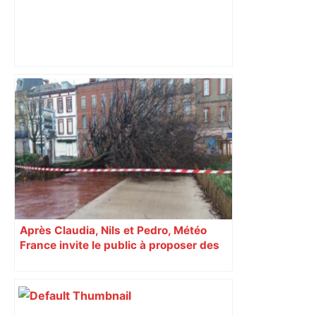
Un octogénaire est décédé ce jeudi à
Toulouse après avoir sauté du pont des
Catalans dans la Garonne –
ladepeche.fr
Après Claudia, Nils et Pedro, Météo
France invite le public à proposer des
prénoms pour les tempêtes 2026-2027