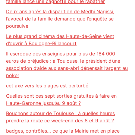
famille lance une cagnotte pour le rapatrier
Deux ans après la disparition de Medhi Narjissi,
l’avocat de la famille demande que l’enquête se
poursuive
Le plus grand cinéma des Hauts-de-Seine vient
d’ouvrir à Boulogne-Billancourt
Il escroque des enseignes pour plus de 184 000
euros de préjudice : à Toulouse, le président d’une
association d’aide aux sans-abri dépensait l’argent au
poker
cet axe vers les plages est perturbé
Quelles sont ces sept sorties gratuites à faire en
Haute-Garonne jusqu’au 9 août ?
Bouchons autour de Toulouse : à quelles heures
prendre la route ce week-end des 8 et 9 août ?
badges, contrôles… ce que la Mairie met en place