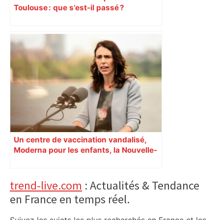
Toulouse : que s’est-il passé ?
Un centre de vaccination vandalisé,
Moderna pour les enfants, la Nouvelle-
Zélande confinée… Le récap’ du 17 août
Primary
trend-live.com
: Actualités & Tendance
en France en temps réel.
Sidebar