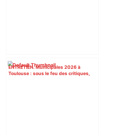
ENTRETIEN. Municipales 2026 à
Toulouse : sous le feu des critiques,
Briançon assume son alliance avec
Piquemal, "ce n’est pas un accord de
postes" – ladepeche.fr