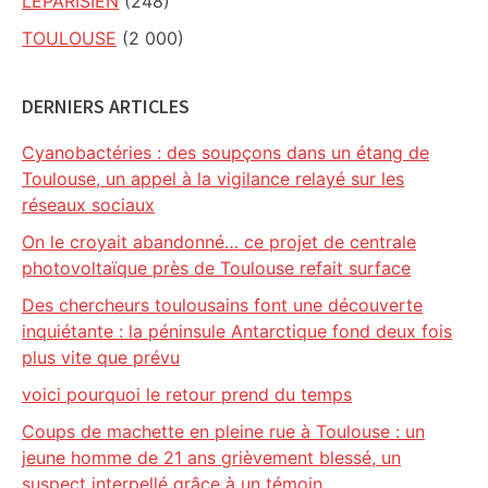
LEPARISIEN
(248)
TOULOUSE
(2 000)
DERNIERS ARTICLES
Cyanobactéries : des soupçons dans un étang de
Toulouse, un appel à la vigilance relayé sur les
réseaux sociaux
On le croyait abandonné… ce projet de centrale
photovoltaïque près de Toulouse refait surface
Des chercheurs toulousains font une découverte
inquiétante : la péninsule Antarctique fond deux fois
plus vite que prévu
voici pourquoi le retour prend du temps
Coups de machette en pleine rue à Toulouse : un
jeune homme de 21 ans grièvement blessé, un
suspect interpellé grâce à un témoin