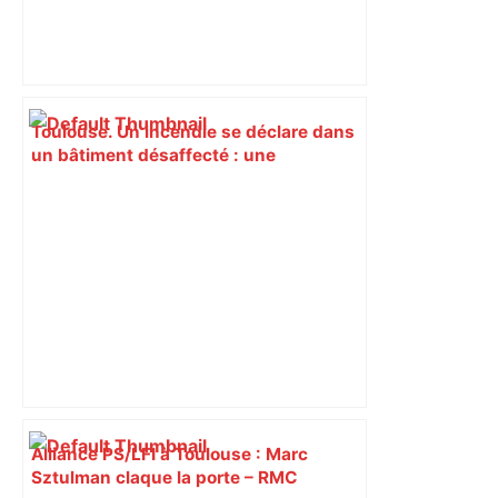
Toulouse. Un incendie se déclare dans
un bâtiment désaffecté : une
cinquantaine de migrants évacuée –
Actu.fr
Alliance PS/LFI à Toulouse : Marc
Sztulman claque la porte – RMC