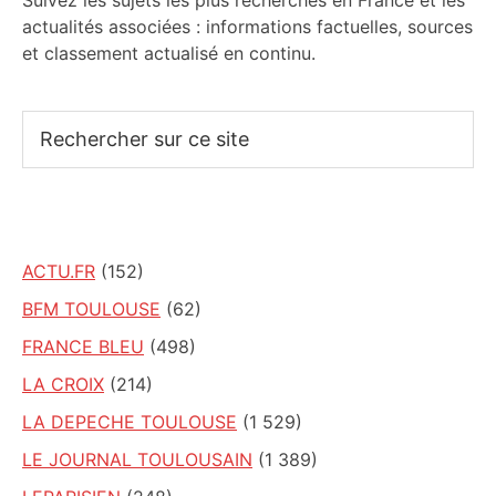
Suivez les sujets les plus recherchés en France et les
actualités associées : informations factuelles, sources
et classement actualisé en continu.
Rechercher
sur
ce
site
ACTU.FR
(152)
BFM TOULOUSE
(62)
FRANCE BLEU
(498)
LA CROIX
(214)
LA DEPECHE TOULOUSE
(1 529)
LE JOURNAL TOULOUSAIN
(1 389)