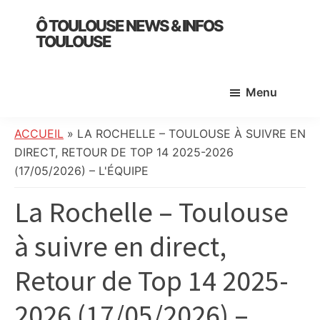
Skip
Skip
Skip
Ô TOULOUSE NEWS & INFOS
to
to
to
TOULOUSE
main
primary
footer
essentiel
content
sidebar
de
Menu
l’actualité
toulousaine
:
ACCUEIL
»
LA ROCHELLE – TOULOUSE À SUIVRE EN
info
DIRECT, RETOUR DE TOP 14 2025-2026
locale,
(17/05/2026) – L'ÉQUIPE
société,
La Rochelle – Toulouse
culture,
politique,
à suivre en direct,
météo,
faits
Retour de Top 14 2025-
divers
et
2026 (17/05/2026) –
initiatives