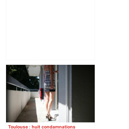
Après la fusion avec la liste PS
Toulouse, le candidat LFI salue "une
dynamique qui nous oblige à la
responsabilité" – Franceinfo
Toulouse : huit condamnations