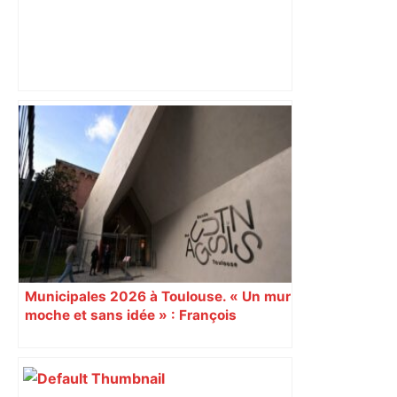
"C’est l’une des plus fortes
fréquentations du circuit" : Toulouse
est-elle la capitale du poker amateur –
ladepeche.fr
Municipales 2026 à Toulouse. « Un mur
moche et sans idée » : François
Piquemal (LFI), un détracteur de plus
du nouvel accueil du musée des
Augustins