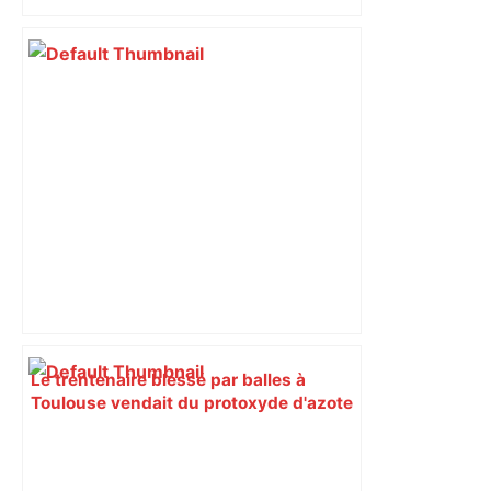
Le trentenaire blessé par balles à
Toulouse vendait du protoxyde d'azote
: les pistes des enquêteurs – Actu.fr