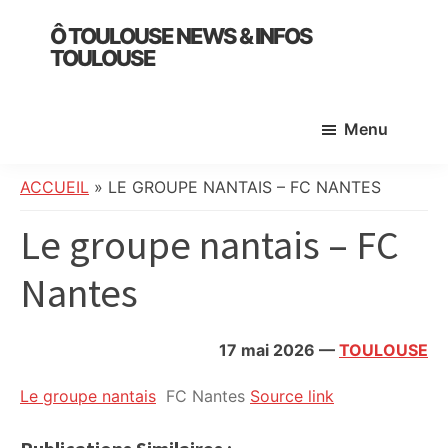
Skip
Skip
Skip
Ô TOULOUSE NEWS & INFOS
to
to
to
TOULOUSE
main
primary
footer
essentiel
content
sidebar
de
Menu
l’actualité
toulousaine
:
ACCUEIL
»
LE GROUPE NANTAIS – FC NANTES
info
Le groupe nantais – FC
locale,
société,
Nantes
culture,
politique,
météo,
17 mai 2026
—
TOULOUSE
faits
divers
Le groupe nantais
FC Nantes
Source link
et
initiatives