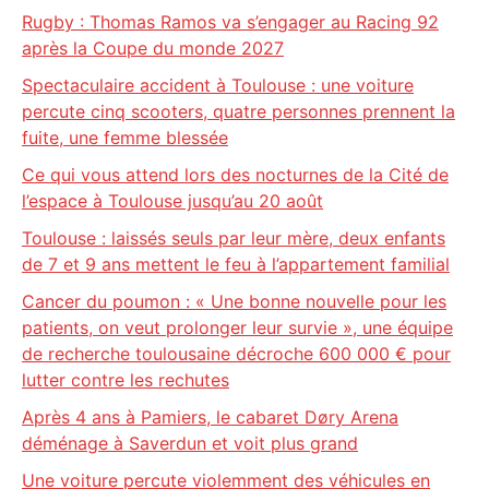
Rugby : Thomas Ramos va s’engager au Racing 92
après la Coupe du monde 2027
Spectaculaire accident à Toulouse : une voiture
percute cinq scooters, quatre personnes prennent la
fuite, une femme blessée
Ce qui vous attend lors des nocturnes de la Cité de
l’espace à Toulouse jusqu’au 20 août
Toulouse : laissés seuls par leur mère, deux enfants
de 7 et 9 ans mettent le feu à l’appartement familial
Cancer du poumon : « Une bonne nouvelle pour les
patients, on veut prolonger leur survie », une équipe
de recherche toulousaine décroche 600 000 € pour
lutter contre les rechutes
Après 4 ans à Pamiers, le cabaret Døry Arena
déménage à Saverdun et voit plus grand
Une voiture percute violemment des véhicules en