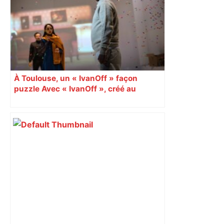
À Toulouse, un « IvanOff » façon
puzzle Avec « IvanOff », créé au
Théâtre de la cité à Toulouse, le
metteur en scène Galin Stoev et
l’auteur norvégien Fredrik Brattberg
revisitent la pièce de Tchekhov sur
fond de pandémie. Une déconstruction
radicale qui laisse perplexe. Critique