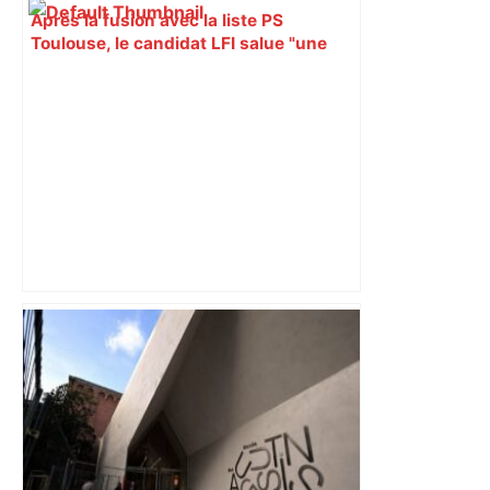
Après la fusion avec la liste PS
Toulouse, le candidat LFI salue "une
dynamique qui nous oblige à la
responsabilité" – Franceinfo
"C’est l’une des plus fortes
fréquentations du circuit" : Toulouse
est-elle la capitale du poker amateur –
ladepeche.fr