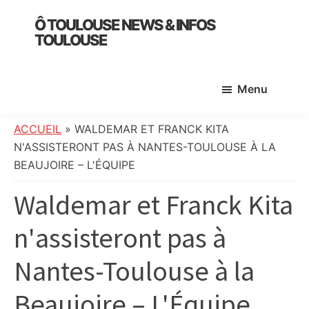
Skip
Skip
Skip
Ô TOULOUSE NEWS & INFOS
to
to
to
TOULOUSE
main
primary
footer
essentiel
content
sidebar
de
Menu
l’actualité
toulousaine
:
ACCUEIL
»
WALDEMAR ET FRANCK KITA
info
N'ASSISTERONT PAS À NANTES-TOULOUSE À LA
locale,
BEAUJOIRE – L'ÉQUIPE
société,
Waldemar et Franck Kita
culture,
politique,
n'assisteront pas à
météo,
faits
Nantes-Toulouse à la
divers
et
Beaujoire – L'Équipe
initiatives