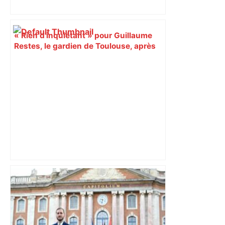
« Rien d'inquiétant » pour Guillaume
Restes, le gardien de Toulouse, après
sa sortie à Metz – L'Équipe
Alliance PS/LFI à Toulouse : Marc
Sztulman claque la porte – RMC