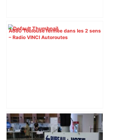
A680 Toulouse fermée dans les 2 sens
– Radio VINCI Autoroutes
« Les passants se sont servis » :
laissées sur le trottoir, les moquettes
léopard d’un hôtel toulousain font un