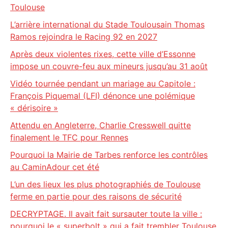
Toulouse
L’arrière international du Stade Toulousain Thomas
Ramos rejoindra le Racing 92 en 2027
Après deux violentes rixes, cette ville d’Essonne
impose un couvre-feu aux mineurs jusqu’au 31 août
Vidéo tournée pendant un mariage au Capitole :
François Piquemal (LFI) dénonce une polémique
« dérisoire »
Attendu en Angleterre, Charlie Cresswell quitte
finalement le TFC pour Rennes
Pourquoi la Mairie de Tarbes renforce les contrôles
au CaminAdour cet été
L’un des lieux les plus photographiés de Toulouse
ferme en partie pour des raisons de sécurité
DECRYPTAGE. Il avait fait sursauter toute la ville :
pourquoi le « superbolt » qui a fait trembler Toulouse