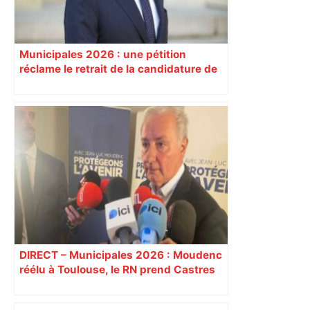
Municipales 2026 : une pétition
réclame le retrait de la candidature de
l’ex-ministre Jean-Michel Baylet
DIRECT – Municipales 2026 : Moudenc
réélu à Toulouse, le RN prend Castres
et Carcassonne