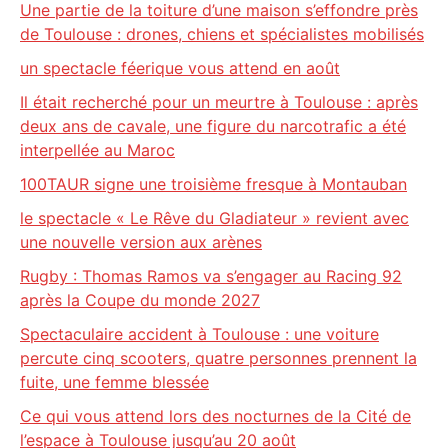
Une partie de la toiture d’une maison s’effondre près
de Toulouse : drones, chiens et spécialistes mobilisés
un spectacle féerique vous attend en août
Il était recherché pour un meurtre à Toulouse : après
deux ans de cavale, une figure du narcotrafic a été
interpellée au Maroc
100TAUR signe une troisième fresque à Montauban
le spectacle « Le Rêve du Gladiateur » revient avec
une nouvelle version aux arènes
Rugby : Thomas Ramos va s’engager au Racing 92
après la Coupe du monde 2027
Spectaculaire accident à Toulouse : une voiture
percute cinq scooters, quatre personnes prennent la
fuite, une femme blessée
Ce qui vous attend lors des nocturnes de la Cité de
l’espace à Toulouse jusqu’au 20 août