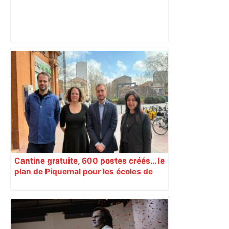
ENTRETIEN. Municipales 2026 à
Toulouse : sous le feu des critiques,
Briançon assume son alliance avec
Piquemal, "ce n’est pas un accord de
postes" – ladepeche.fr
Cantine gratuite, 600 postes créés… le
plan de Piquemal pour les écoles de
Toulouse