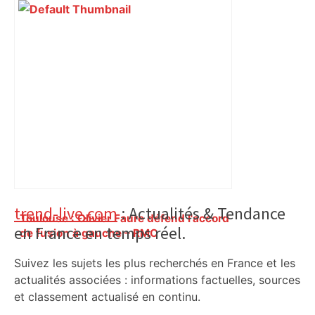
Primary
trend-live.com
: Actualités & Tendance
Toulouse : Olivier Faure défend l'accord
en France en temps réel.
Sidebar
de fusion à gauche – RMC
Suivez les sujets les plus recherchés en France et les
actualités associées : informations factuelles, sources
et classement actualisé en continu.