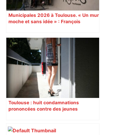
Municipales 2026 à Toulouse. « Un mur
moche et sans idée » : François
Piquemal (LFI), un détracteur de plus
du nouvel accueil du musée des
Augustins
Toulouse : huit condamnations
prononcées contre des jeunes
impliqués dans la prostitution
d’adolescentes