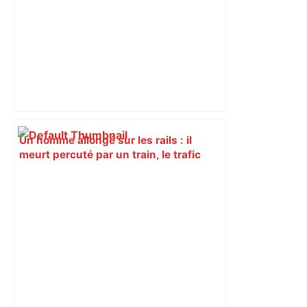
Un homme allongé sur les rails : il
meurt percuté par un train, le trafic
ferroviaire à l’arrêt dans le Lauragais,
au sud de Toulouse – ladepeche.fr