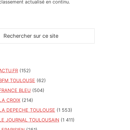
classement actualisé en continu.
Rechercher
sur
ce
site
ACTU.FR
(152)
BFM TOULOUSE
(62)
FRANCE BLEU
(504)
LA CROIX
(214)
LA DEPECHE TOULOUSE
(1 553)
LE JOURNAL TOULOUSAIN
(1 411)
LEPARISIEN
(251)