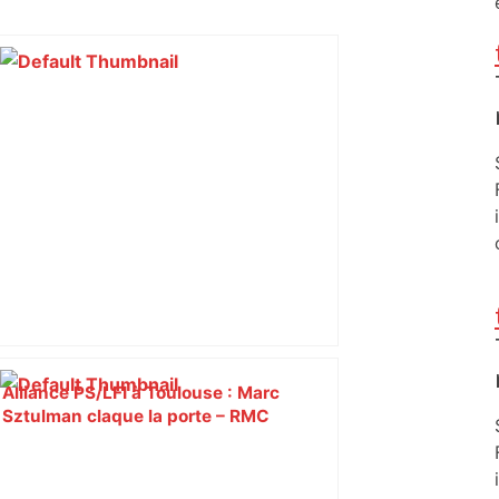
Alliance PS/LFI à Toulouse : Marc
Sztulman claque la porte – RMC