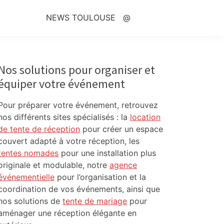
NEWS TOULOUSE
@
Primary
Sidebar
Nos solutions pour organiser et
équiper votre événement
Pour préparer votre événement, retrouvez
nos différents sites spécialisés : la
location
de tente de réception
pour créer un espace
couvert adapté à votre réception, les
tentes nomades
pour une installation plus
originale et modulable, notre
agence
événementielle
pour l’organisation et la
coordination de vos événements, ainsi que
nos solutions de
tente de mariage
pour
aménager une réception élégante en