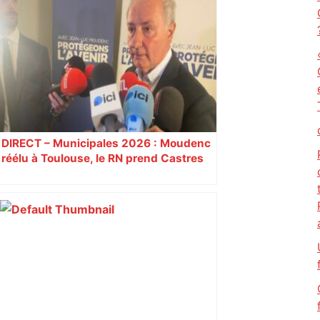
Après la fusion avec la liste PS
Toulouse, le candidat LFI salue "une
dynamique qui nous oblige à la
responsabilité" – Franceinfo
DIRECT – Municipales 2026 : Moudenc
réélu à Toulouse, le RN prend Castres
et Carcassonne