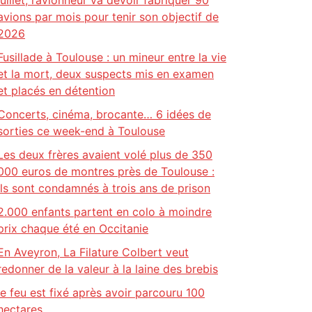
juillet, l’avionneur va devoir fabriquer 90
avions par mois pour tenir son objectif de
2026
Fusillade à Toulouse : un mineur entre la vie
et la mort, deux suspects mis en examen
et placés en détention
Concerts, cinéma, brocante… 6 idées de
sorties ce week-end à Toulouse
Les deux frères avaient volé plus de 350
000 euros de montres près de Toulouse :
ils sont condamnés à trois ans de prison
2.000 enfants partent en colo à moindre
prix chaque été en Occitanie
En Aveyron, La Filature Colbert veut
redonner de la valeur à la laine des brebis
le feu est fixé après avoir parcouru 100
hectares