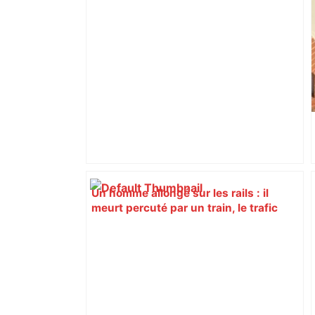
Un homme allongé sur les rails : il
meurt percuté par un train, le trafic
ferroviaire à l’arrêt dans le Lauragais,
au sud de Toulouse – ladepeche.fr