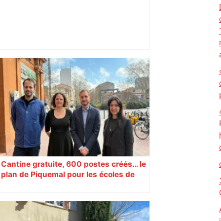
Vous pensiez que c’était comme une
voiture ? La vérité sur les avions qui
reculent – ici.fr
Cantine gratuite, 600 postes créés… le
plan de Piquemal pour les écoles de
Toulouse