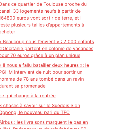
Dans ce quartier de Toulouse proche du
canal, 33 logements neufs à partir de
164800 euros vont sortir de terre, et il
reste plusieurs tailles d’appartements à
acheter
« Beaucoup nous l’envient » : 2 000 enfants
d’Occitanie partent en colonie de vacances
pour 70 euros grâce à un plan unique
« Il nous a fallu batailler deux heures »: le
PGHM intervient de nuit pour sortir un
homme de 78 ans tombé dans un ravin
durant sa promenade
ce qui change à la rentrée
3 choses à savoir sur le Suédois Sion
Oppong, le nouveau pari du TFC
Airbus : les livraisons marquent le pas en