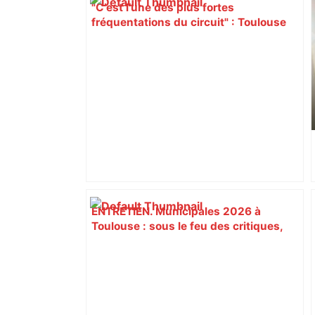
"C’est l’une des plus fortes
fréquentations du circuit" : Toulouse
est-elle la capitale du poker amateur –
ladepeche.fr
ENTRETIEN. Municipales 2026 à
Toulouse : sous le feu des critiques,
Briançon assume son alliance avec
Piquemal, "ce n’est pas un accord de
postes" – ladepeche.fr