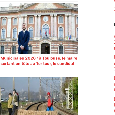
« Rien d'inquiétant » pour Guillaume
Restes, le gardien de Toulouse, après
sa sortie à Metz – L'Équipe
Municipales 2026 : à Toulouse, le maire
sortant en tête au 1er tour, le candidat
insoumis crée la surprise