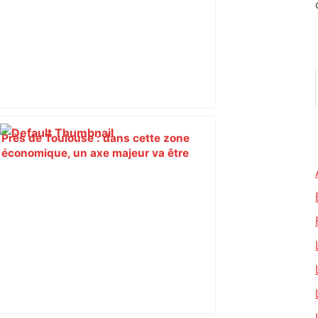
Près de Toulouse : dans cette zone
économique, un axe majeur va être
fermé en fin de soirée, voici les
déviations – Actu.fr