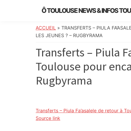
Skip
Skip
Skip
Skip
Ô TOULOUSE NEWS & INFOS TO
to
to
to
to
essentiel
primary
main
primary
footer
de
navigation
content
sidebar
ACCUEIL
»
TRANSFERTS – PIULA FA’ASA
l’actualité
LES JEUNES ? – RUGBYRAMA
toulousaine
Transferts – Piula F
:
info
Toulouse pour encad
locale,
société,
Rugbyrama
culture,
politique,
météo,
faits
divers
Transferts – Piula Fa’asalele de retour à T
et
Source link
initiatives