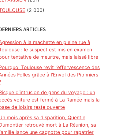
TOULOUSE
(2 000)
DERNIERS ARTICLES
Agression à la machette en pleine rue à
Toulouse : le suspect est mis en examen
pour tentative de meurtre, mais laissé libre
Pourquoi Toulouse revit l’effervescence des
Années Folles grâce à l’Envol des Pionniers
?
Risque d’intrusion de gens du voyage : un
accès voiture est fermé à La Ramée mais la
base de loisirs reste ouverte
Un mois après sa disparition, Quentin
Dumontier retrouvé mort à La Réunion, sa
famille lance une cagnotte pour rapatrier