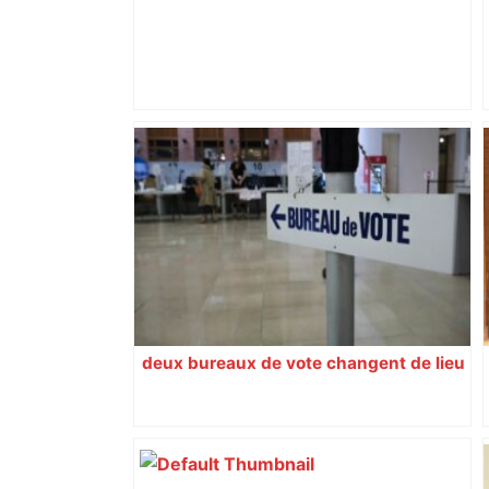
Ligue 1. Largement remanié, le Racing
Club de Strasbourg défie Toulouse
entre deux soirées européennes – DNA
deux bureaux de vote changent de lieu