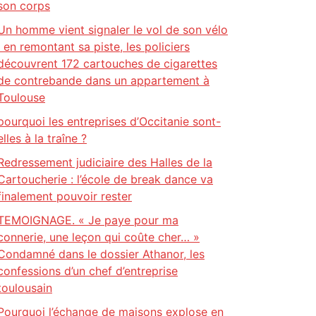
son corps
Un homme vient signaler le vol de son vélo
: en remontant sa piste, les policiers
découvrent 172 cartouches de cigarettes
de contrebande dans un appartement à
Toulouse
pourquoi les entreprises d’Occitanie sont-
elles à la traîne ?
Redressement judiciaire des Halles de la
Cartoucherie : l’école de break dance va
finalement pouvoir rester
TEMOIGNAGE. « Je paye pour ma
connerie, une leçon qui coûte cher… »
Condamné dans le dossier Athanor, les
confessions d’un chef d’entreprise
toulousain
Pourquoi l’échange de maisons explose en