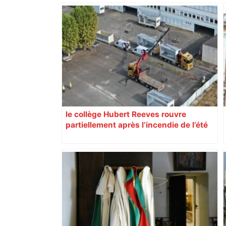
Bilan du marché du logement neuf :
une lueur d'espoir pour l'immobilier à
Toulouse ? – Actu.fr
le collège Hubert Reeves rouvre
partiellement après l’incendie de l’été