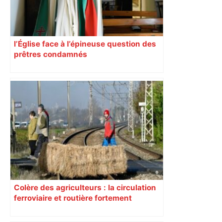
l’Église face à l’épineuse question des
prêtres condamnés
Colère des agriculteurs : la circulation
ferroviaire et routière fortement
perturbée en Haute-Garonne, l’A61
bloquée