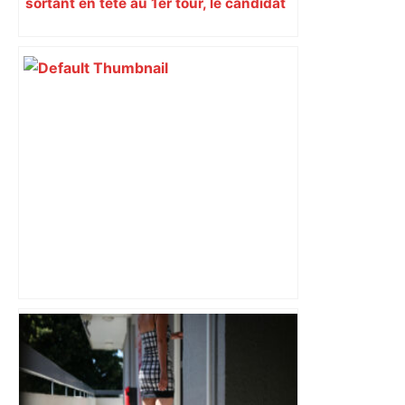
sortant en tête au 1er tour, le candidat
insoumis crée la surprise
Après la fusion avec la liste PS
Toulouse, le candidat LFI salue "une
dynamique qui nous oblige à la
responsabilité" – Franceinfo