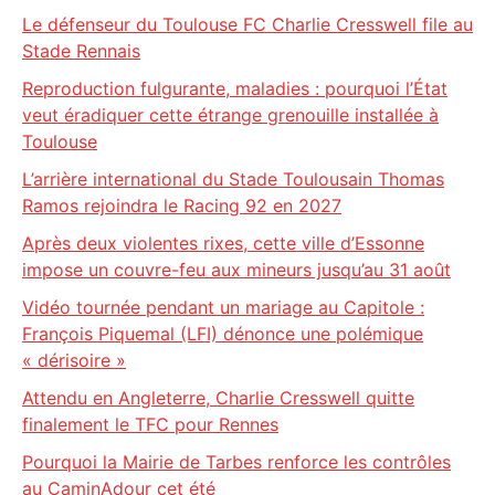
Le défenseur du Toulouse FC Charlie Cresswell file au
Stade Rennais
Reproduction fulgurante, maladies : pourquoi l’État
veut éradiquer cette étrange grenouille installée à
Toulouse
L’arrière international du Stade Toulousain Thomas
Ramos rejoindra le Racing 92 en 2027
Après deux violentes rixes, cette ville d’Essonne
impose un couvre-feu aux mineurs jusqu’au 31 août
Vidéo tournée pendant un mariage au Capitole :
François Piquemal (LFI) dénonce une polémique
« dérisoire »
Attendu en Angleterre, Charlie Cresswell quitte
finalement le TFC pour Rennes
Pourquoi la Mairie de Tarbes renforce les contrôles
au CaminAdour cet été