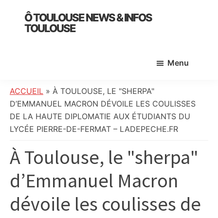
Skip
Skip
Skip
Ô TOULOUSE NEWS & INFOS
to
to
to
TOULOUSE
main
primary
footer
essentiel
content
sidebar
de
Menu
l’actualité
toulousaine
:
ACCUEIL
»
À TOULOUSE, LE "SHERPA"
info
D’EMMANUEL MACRON DÉVOILE LES COULISSES
locale,
DE LA HAUTE DIPLOMATIE AUX ÉTUDIANTS DU
société,
LYCÉE PIERRE-DE-FERMAT – LADEPECHE.FR
culture,
À Toulouse, le "sherpa"
politique,
météo,
d’Emmanuel Macron
faits
divers
dévoile les coulisses de
et
initiatives