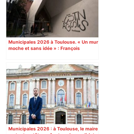
Piquemal, "ce n’est pas un accord de
postes" – ladepeche.fr
Municipales 2026 à Toulouse. « Un mur
moche et sans idée » : François
Piquemal (LFI), un détracteur de plus
du nouvel accueil du musée des
Augustins
Municipales 2026 : à Toulouse, le maire