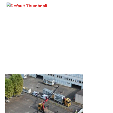
Alliance PS/LFI à Toulouse : Marc
Sztulman claque la porte – RMC