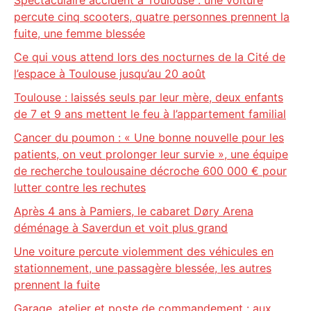
Spectaculaire accident à Toulouse : une voiture
percute cinq scooters, quatre personnes prennent la
fuite, une femme blessée
Ce qui vous attend lors des nocturnes de la Cité de
l’espace à Toulouse jusqu’au 20 août
Toulouse : laissés seuls par leur mère, deux enfants
de 7 et 9 ans mettent le feu à l’appartement familial
Cancer du poumon : « Une bonne nouvelle pour les
patients, on veut prolonger leur survie », une équipe
de recherche toulousaine décroche 600 000 € pour
lutter contre les rechutes
Après 4 ans à Pamiers, le cabaret Døry Arena
déménage à Saverdun et voit plus grand
Une voiture percute violemment des véhicules en
stationnement, une passagère blessée, les autres
prennent la fuite
Garage, atelier et poste de commandement : aux