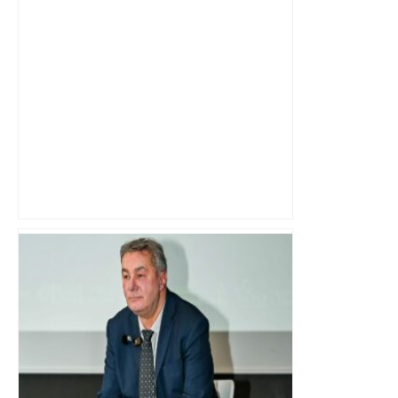
Toulouse : pourquoi y a-t-il une
passerelle en métal dans cette rue très
fréquentée près de la gare Matabiau ? –
Actu.fr