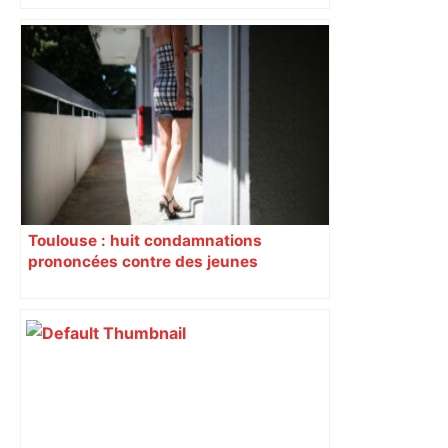
bloquée
Toulouse : huit condamnations
prononcées contre des jeunes
impliqués dans la prostitution
d’adolescentes