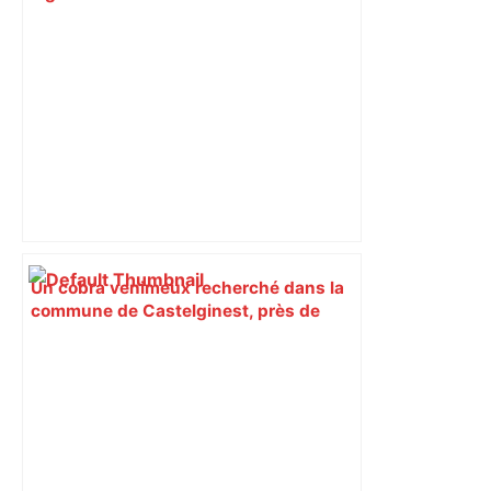
pour une soirée caritative géante le 29
mai – Le Journal Toulousain
Un cobra venimeux recherché dans la
commune de Castelginest, près de
Toulouse, les collèges, les parcs et
jardins fermés – franceinfo