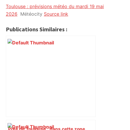
Toulouse : prévisions météo du mardi 19 mai
citoyennes
2026
Météocity
Source link
Publications Similaires :
Près de Toulouse : dans cette zone