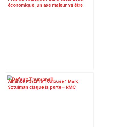
économique, un axe majeur va être
fermé en fin de soirée, voici les
déviations – Actu.fr
Alliance PS/LFI à Toulouse : Marc
Sztulman claque la porte – RMC