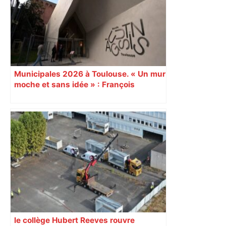
Municipales 2026 à Toulouse. « Un mur
moche et sans idée » : François
Piquemal (LFI), un détracteur de plus
du nouvel accueil du musée des
Augustins
le collège Hubert Reeves rouvre