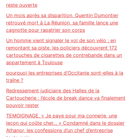
reste ouverte
Un mois après sa disparition, Quentin Dumontier
retrouvé mort à La Réunion, sa famille lance une
cagnotte pour rapatrier son corps
Un homme vient signaler le vol de son vélo : en
remontant sa piste, les policiers découvrent 172
cartouches de cigarettes de contrebande dans un
appartement à Toulouse
pourquoi les entreprises d’Occitanie sont-elles à la
traîne ?
Redressement judiciaire des Halles de la
Cartoucherie : l’école de break dance va finalement
pouvoir rester
TEMOIGNAGE. « Je paye pour ma connerie, une
leçon qui coûte cher… » Condamné dans le dossier
Athanor, les confessions d’un chef d’entreprise