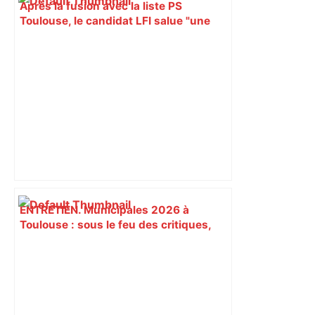
Après la fusion avec la liste PS
Toulouse, le candidat LFI salue "une
dynamique qui nous oblige à la
responsabilité" – Franceinfo
ENTRETIEN. Municipales 2026 à
Toulouse : sous le feu des critiques,
Briançon assume son alliance avec
Piquemal, "ce n’est pas un accord de
postes" – ladepeche.fr