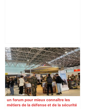
"Un lieu unique et atypique" : la folle
année du Villefranchois Olivier Guinou,
patron du Café Authié, "le plus vieux de
Toulouse" – Centre Presse Aveyron
un forum pour mieux connaître les
métiers de la défense et de la sécurité