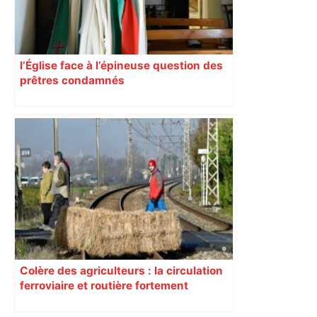
l’Église face à l’épineuse question des
prêtres condamnés
Colère des agriculteurs : la circulation
ferroviaire et routière fortement
perturbée en Haute-Garonne, l’A61
bloquée