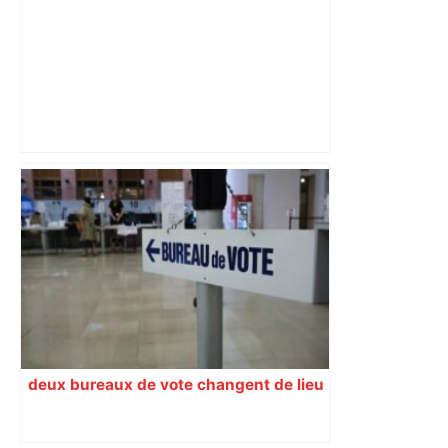
Mikhail Timoshenko, une voix qui
flamboie au Capitole Révélé au public
lyrique lorsqu’il était membre de
l’Académie de l’Opéra de Paris, le
baryton d’origine russe endosse les
habits fascinants et ambigus du Don
Giovanni de Mozart, à l’invitation du
Capitole de Toulouse. 20 nov. Portrait
deux bureaux de vote changent de lieu