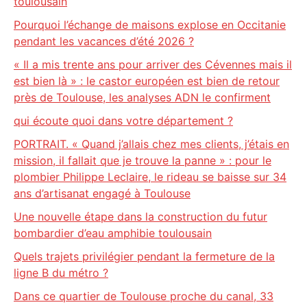
toulousain
Pourquoi l’échange de maisons explose en Occitanie
pendant les vacances d’été 2026 ?
« Il a mis trente ans pour arriver des Cévennes mais il
est bien là » : le castor européen est bien de retour
près de Toulouse, les analyses ADN le confirment
qui écoute quoi dans votre département ?
PORTRAIT. « Quand j’allais chez mes clients, j’étais en
mission, il fallait que je trouve la panne » : pour le
plombier Philippe Leclaire, le rideau se baisse sur 34
ans d’artisanat engagé à Toulouse
Une nouvelle étape dans la construction du futur
bombardier d’eau amphibie toulousain
Quels trajets privilégier pendant la fermeture de la
ligne B du métro ?
Dans ce quartier de Toulouse proche du canal, 33