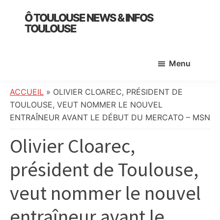
Skip
Skip
Skip
Ô TOULOUSE NEWS & INFOS
to
to
to
TOULOUSE
main
primary
footer
essentiel
content
sidebar
de
Menu
l’actualité
toulousaine
:
ACCUEIL
»
OLIVIER CLOAREC, PRÉSIDENT DE
info
TOULOUSE, VEUT NOMMER LE NOUVEL
locale,
ENTRAÎNEUR AVANT LE DÉBUT DU MERCATO – MSN
société,
Olivier Cloarec,
culture,
politique,
président de Toulouse,
météo,
faits
veut nommer le nouvel
divers
et
entraîneur avant le
initiatives