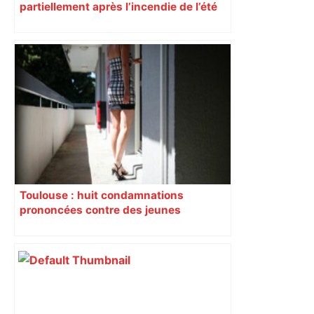
partiellement après l’incendie de l’été
Toulouse : huit condamnations
prononcées contre des jeunes
impliqués dans la prostitution
d’adolescentes